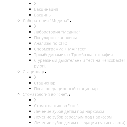
Вакцинация
Вакцины
Лаборатория "Медина"
Лаборатория "Медина"
Популярные анализы
Анализы по CITO
Спермограмма + МАР тест
Тромбодинамика / Тромбоэластография
С-уреазный дыхательный тест на Helicobacter
pylori.
Стационар
Стационар
Послеоперационный стационар
Стоматология во "сне".
Стоматология во "сне".
Лечение зубов детям под наркозом
Лечение зубов взрослым под наркозом
Лечение зубов детям в седации (закись азота)