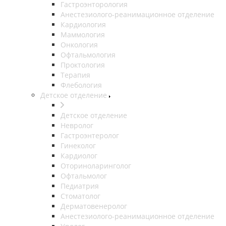
Гастроэнторология
Анестезиолого-реанимационное отделение
Кардиология
Маммология
Онкология
Офтальмология
Проктология
Терапия
Флебология
Детское отделение
Детское отделение
Невролог
Гастроэнтеролог
Гинеколог
Кардиолог
Оториноларинголог
Офтальмолог
Педиатрия
Стоматолог
Дерматовенеролог
Анестезиолого-реанимационное отделение