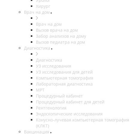
Уролог
Хирург
Врач на дом
Врач на дом
Вызов врача на дом
Забор анализов на дому
Вызов педиатра на дом
Диагностика
Диагностика
УЗ исследования
УЗ исследования для детей
Компьютерная томография
Лабораторная диагностика
МРТ
Процедурный кабинет
Процедурный кабинет для детей
Рентгенология
Эндоскопические исследования
Конусно-лучевая компьютерная томография
(КЛКТ)
Вакцинация