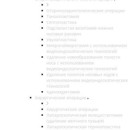
Оториноларингологические операции
Тонзиллэктомия
Септопластика
Подслизистая вазотомия нижних
носовых раковин
Увулопластика
Микрогайморотомия с использованием
видеоэндоскопических технологий
Удаление новообразования полости
носа с использованием
видеоэндоскопических технологий
Удаление полипов носовых ходов с
использованием видеоэндоскопических
технологий
Аденоидэктомия
Хирургические операции
Хирургические операции
Лапароскопическая холецистэктомия
(удаление желчного пузыря)
Лапароскопическая герниопоастика