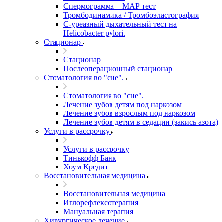
Спермограмма + МАР тест
Тромбодинамика / Тромбоэластография
С-уреазный дыхательный тест на
Helicobacter pylori.
Стационар
Стационар
Послеоперационный стационар
Стоматология во "сне".
Стоматология во "сне".
Лечение зубов детям под наркозом
Лечение зубов взрослым под наркозом
Лечение зубов детям в седации (закись азота)
Услуги в рассрочку
Услуги в рассрочку
Тинькофф Банк
Хоум Кредит
Восстановительная медицина
Восстановительная медицина
Иглорефлексотерапия
Мануальная терапия
Хирургическое лечение