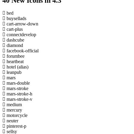
40 New Icons in 4.3
bed
buysellads
cart-arrow-down
cart-plus
connectdevelop
dashcube
diamond
facebook-official
forumbee
heartbeat
hotel
(alias)
leanpub
mars
mars-double
mars-stroke
mars-stroke-h
mars-stroke-v
medium
mercury
motorcycle
neuter
pinterest-p
sellsy