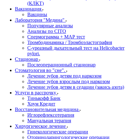
(КЛКТ)
Вакцинация
Вакцины
Лаборатория "Медина"
Популярные анализы
Анализы по CITO
Спермограмма + МАР тест
Тромбодинамика / Тромбоэластография
С-уреазный дыхательный тест на Helicobacter
pylori.
Стационар
Послеоперационный стационар
Стоматология во "сне".
Лечение зубов детям под наркозом
Лечение зубов взрослым под наркозом
Лечение зубов детям в седации (закись азота)
Услуги в рассрочку
Тинькофф Банк
Хоум Кредит
Восстановительная медицина
Иглорефлексотерапия
Мануальная терапия
Хирургическое лечение
Гинекологические операции
Оториноларингологические операции