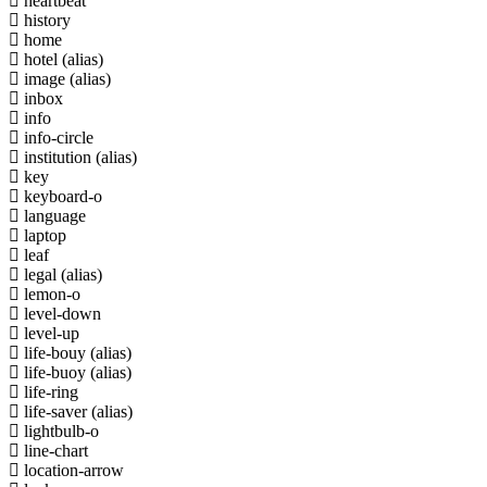
heartbeat
history
home
hotel
(alias)
image
(alias)
inbox
info
info-circle
institution
(alias)
key
keyboard-o
language
laptop
leaf
legal
(alias)
lemon-o
level-down
level-up
life-bouy
(alias)
life-buoy
(alias)
life-ring
life-saver
(alias)
lightbulb-o
line-chart
location-arrow