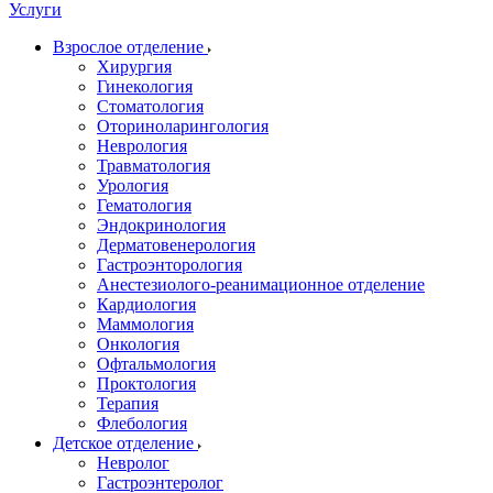
Услуги
Взрослое отделение
Хирургия
Гинекология
Стоматология
Оториноларингология
Неврология
Травматология
Урология
Гематология
Эндокринология
Дерматовенерология
Гастроэнторология
Анестезиолого-реанимационное отделение
Кардиология
Маммология
Онкология
Офтальмология
Проктология
Терапия
Флебология
Детское отделение
Невролог
Гастроэнтеролог