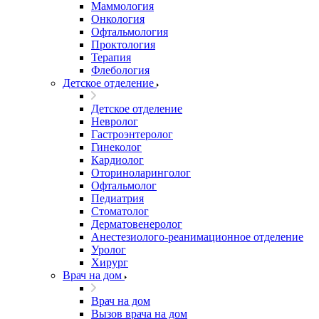
Маммология
Онкология
Офтальмология
Проктология
Терапия
Флебология
Детское отделение
Детское отделение
Невролог
Гастроэнтеролог
Гинеколог
Кардиолог
Оториноларинголог
Офтальмолог
Педиатрия
Стоматолог
Дерматовенеролог
Анестезиолого-реанимационное отделение
Уролог
Хирург
Врач на дом
Врач на дом
Вызов врача на дом