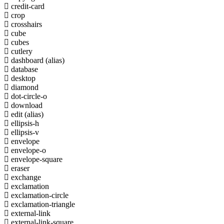
credit-card
crop
crosshairs
cube
cubes
cutlery
dashboard
(alias)
database
desktop
diamond
dot-circle-o
download
edit
(alias)
ellipsis-h
ellipsis-v
envelope
envelope-o
envelope-square
eraser
exchange
exclamation
exclamation-circle
exclamation-triangle
external-link
external-link-square