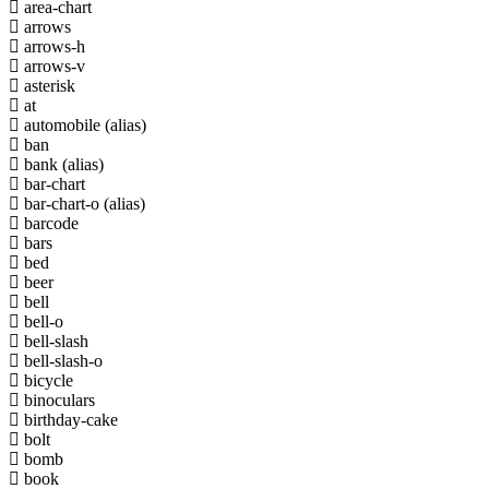
area-chart
arrows
arrows-h
arrows-v
asterisk
at
automobile
(alias)
ban
bank
(alias)
bar-chart
bar-chart-o
(alias)
barcode
bars
bed
beer
bell
bell-o
bell-slash
bell-slash-o
bicycle
binoculars
birthday-cake
bolt
bomb
book