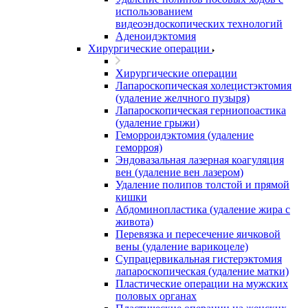
использованием
видеоэндоскопических технологий
Аденоидэктомия
Хирургические операции
Хирургические операции
Лапароскопическая холецистэктомия
(удаление желчного пузыря)
Лапароскопическая герниопоастика
(удаление грыжи)
Геморроидэктомия (удаление
геморроя)
Эндовазальная лазерная коагуляция
вен (удаление вен лазером)
Удаление полипов толстой и прямой
кишки
Абдоминопластика (удаление жира с
живота)
Перевязка и пересечение яичковой
вены (удаление варикоцеле)
Супрацервикальная гистерэктомия
лапароскопическая (удаление матки)
Пластические операции на мужских
половых органах