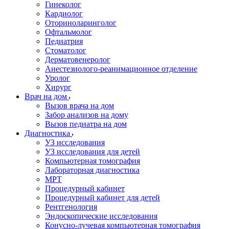
Гинеколог
Кардиолог
Оториноларинголог
Офтальмолог
Педиатрия
Стоматолог
Дерматовенеролог
Анестезиолого-реанимационное отделение
Уролог
Хирург
Врач на дом
Вызов врача на дом
Забор анализов на дому
Вызов педиатра на дом
Диагностика
УЗ исследования
УЗ исследования для детей
Компьютерная томография
Лабораторная диагностика
МРТ
Процедурный кабинет
Процедурный кабинет для детей
Рентгенология
Эндоскопические исследования
Конусно-лучевая компьютерная томография