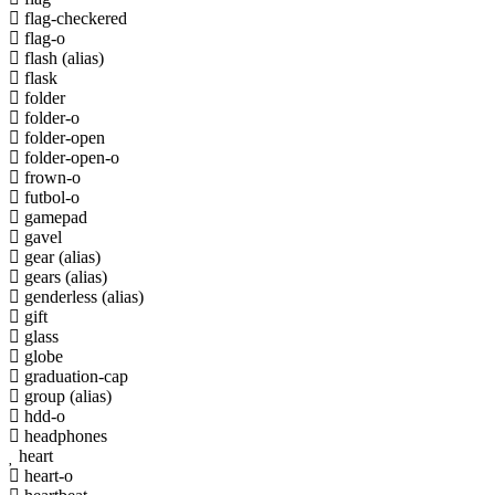
flag-checkered
flag-o
flash
(alias)
flask
folder
folder-o
folder-open
folder-open-o
frown-o
futbol-o
gamepad
gavel
gear
(alias)
gears
(alias)
genderless
(alias)
gift
glass
globe
graduation-cap
group
(alias)
hdd-o
headphones
heart
heart-o