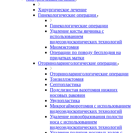
Хирургическое лечение
Гинекологические операции
Гинекологические операции
Удаление кисты яичника с
использованием
видеоэндоскопических технологий
Миомэктомия
Операции по поводу бесплодия на
придатках матки
Оториноларингологические операции
Оториноларингологические операции
Тонзиллэктомия
Септопластика
Подслизистая вазотомия нижних
носовых раковин
Увулопластика
Микрогайморотомия с использованием
видеоэндоскопических технологий
Удаление новообразования полости
носа с использованием
видеоэндоскопических технологий
Удаление полипов носовых ходов с