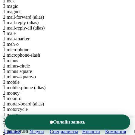
lock
magic
magnet
mail-forward
(alias)
mail-reply
(alias)
mail-reply-all
(alias)
male
map-marker
meh-o
microphone
microphone-slash
minus
minus-circle
minus-square
minus-square-o
mobile
mobile-phone
(alias)
money
moon-o
mortar-board
(alias)
motorcycle
music
navicon
(alias)
Онлайн запись
newspaper-o
paint-brush
Главная
Услуги
Специалисты
Новости
Компания