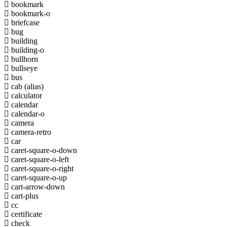
bookmark
bookmark-o
briefcase
bug
building
building-o
bullhorn
bullseye
bus
cab
(alias)
calculator
calendar
calendar-o
camera
camera-retro
car
caret-square-o-down
caret-square-o-left
caret-square-o-right
caret-square-o-up
cart-arrow-down
cart-plus
cc
certificate
check