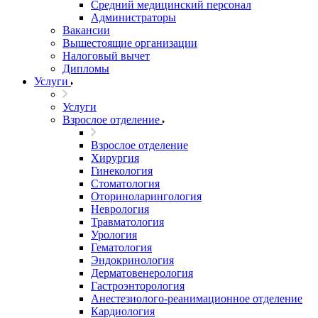
Средний медицинский персонал
Администраторы
Вакансии
Вышестоящие организации
Налоговый вычет
Дипломы
Услуги
Услуги
Взрослое отделение
Взрослое отделение
Хирургия
Гинекология
Стоматология
Оториноларингология
Неврология
Травматология
Урология
Гематология
Эндокринология
Дерматовенерология
Гастроэнторология
Анестезиолого-реанимационное отделение
Кардиология