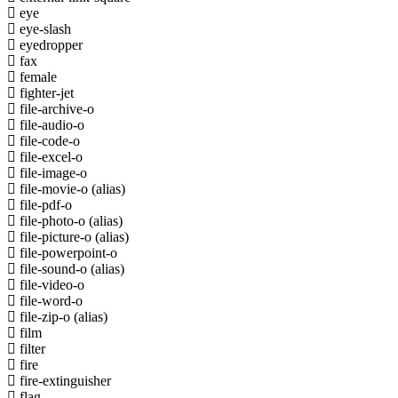
eye
eye-slash
eyedropper
fax
female
fighter-jet
file-archive-o
file-audio-o
file-code-o
file-excel-o
file-image-o
file-movie-o
(alias)
file-pdf-o
file-photo-o
(alias)
file-picture-o
(alias)
file-powerpoint-o
file-sound-o
(alias)
file-video-o
file-word-o
file-zip-o
(alias)
film
filter
fire
fire-extinguisher
flag