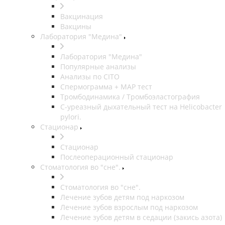
Вакцинация
Вакцины
Лаборатория "Медина"
Лаборатория "Медина"
Популярные анализы
Анализы по CITO
Спермограмма + МАР тест
Тромбодинамика / Тромбоэластография
С-уреазный дыхательный тест на Helicobacter
pylori.
Стационар
Стационар
Послеоперационный стационар
Стоматология во "сне".
Стоматология во "сне".
Лечение зубов детям под наркозом
Лечение зубов взрослым под наркозом
Лечение зубов детям в седации (закись азота)