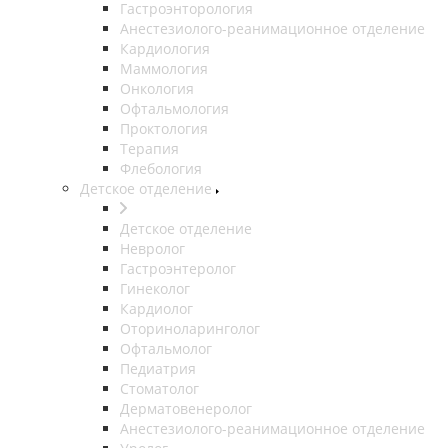
Гастроэнторология
Анестезиолого-реанимационное отделение
Кардиология
Маммология
Онкология
Офтальмология
Проктология
Терапия
Флебология
Детское отделение
Детское отделение
Невролог
Гастроэнтеролог
Гинеколог
Кардиолог
Оториноларинголог
Офтальмолог
Педиатрия
Стоматолог
Дерматовенеролог
Анестезиолого-реанимационное отделение