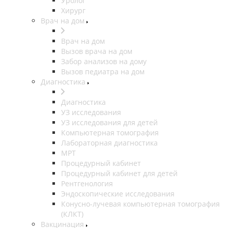
Уролог
Хирург
Врач на дом
Врач на дом
Вызов врача на дом
Забор анализов на дому
Вызов педиатра на дом
Диагностика
Диагностика
УЗ исследования
УЗ исследования для детей
Компьютерная томография
Лабораторная диагностика
МРТ
Процедурный кабинет
Процедурный кабинет для детей
Рентгенология
Эндоскопические исследования
Конусно-лучевая компьютерная томография
(КЛКТ)
Вакцинация