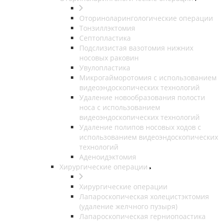
Оториноларингологические операции
Тонзиллэктомия
Септопластика
Подслизистая вазотомия нижних
носовых раковин
Увулопластика
Микрогайморотомия с использованием
видеоэндоскопических технологий
Удаление новообразования полости
носа с использованием
видеоэндоскопических технологий
Удаление полипов носовых ходов с
использованием видеоэндоскопических
технологий
Аденоидэктомия
Хирургические операции
Хирургические операции
Лапароскопическая холецистэктомия
(удаление желчного пузыря)
Лапароскопическая герниопоастика