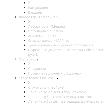
Вакцинация
Вакцины
Лаборатория "Медина"
Лаборатория "Медина"
Популярные анализы
Анализы по CITO
Спермограмма + МАР тест
Тромбодинамика / Тромбоэластография
С-уреазный дыхательный тест на Helicobacter
pylori.
Стационар
Стационар
Послеоперационный стационар
Стоматология во "сне".
Стоматология во "сне".
Лечение зубов детям под наркозом
Лечение зубов взрослым под наркозом
Лечение зубов детям в седации (закись азота)