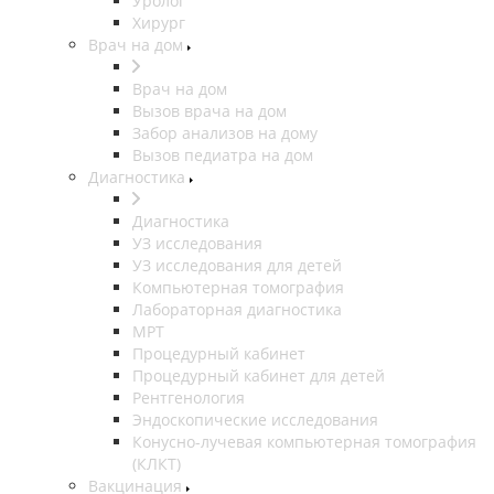
Уролог
Хирург
Врач на дом
Врач на дом
Вызов врача на дом
Забор анализов на дому
Вызов педиатра на дом
Диагностика
Диагностика
УЗ исследования
УЗ исследования для детей
Компьютерная томография
Лабораторная диагностика
МРТ
Процедурный кабинет
Процедурный кабинет для детей
Рентгенология
Эндоскопические исследования
Конусно-лучевая компьютерная томография
(КЛКТ)
Вакцинация