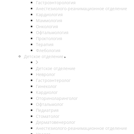
Гастроэнторология
Анестезиолого-реанимационное отделение
Кардиология
Маммология
Онкология
Офтальмология
Проктология
Терапия
Флебология
Детское отделение
Детское отделение
Невролог
Гастроэнтеролог
Гинеколог
Кардиолог
Оториноларинголог
Офтальмолог
Педиатрия
Стоматолог
Дерматовенеролог
Анестезиолого-реанимационное отделение