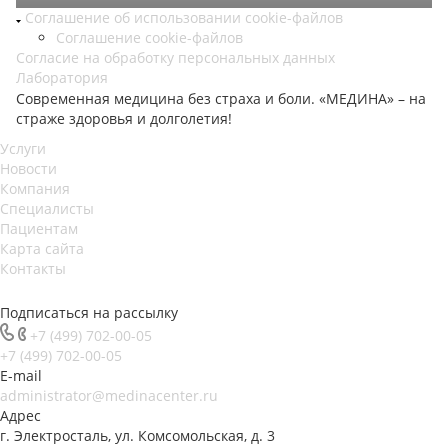
Соглашение об использовании cookie-файлов
Соглашение cookie-файлов
Согласие на обработку персональных данных
Лаборатория
Современная медицина без страха и боли. «МЕДИНА» – на
страже здоровья и долголетия!
Услуги
Новости
Компания
Специалисты
Пациентам
Карта сайта
Контакты
Подписаться на рассылку
+7 (499) 702-00-05
+7 (499) 702-00-05
E-mail
administrator@medinacenter.ru
Адрес
г. Электросталь, ул. Комсомольская, д. 3