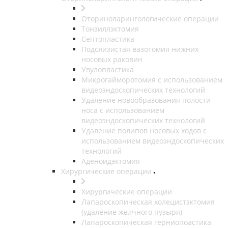
Оториноларингологические операции
Тонзиллэктомия
Септопластика
Подслизистая вазотомия нижних
носовых раковин
Увулопластика
Микрогайморотомия с использованием
видеоэндоскопических технологий
Удаление новообразования полости
носа с использованием
видеоэндоскопических технологий
Удаление полипов носовых ходов с
использованием видеоэндоскопических
технологий
Аденоидэктомия
Хирургические операции
Хирургические операции
Лапароскопическая холецистэктомия
(удаление желчного пузыря)
Лапароскопическая герниопоастика