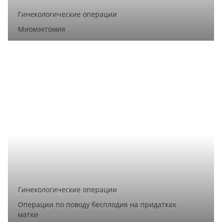
Гинекологические операции
Миомэктомия
Гинекологические операции
Операции по поводу бесплодия на придатках
матки