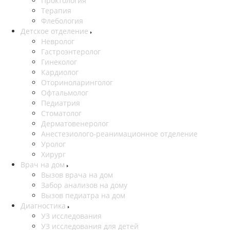
Проктология
Терапия
Флебология
Детское отделение
Невролог
Гастроэнтеролог
Гинеколог
Кардиолог
Оториноларинголог
Офтальмолог
Педиатрия
Стоматолог
Дерматовенеролог
Анестезиолого-реанимационное отделение
Уролог
Хирург
Врач на дом
Вызов врача на дом
Забор анализов на дому
Вызов педиатра на дом
Диагностика
УЗ исследования
УЗ исследования для детей