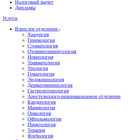
Налоговый вычет
Дипломы
Услуги
Взрослое отделение
Хирургия
Гинекология
Стоматология
Оториноларингология
Неврология
Травматология
Урология
Гематология
Эндокринология
Дерматовенерология
Гастроэнторология
Анестезиолого-реанимационное отделение
Кардиология
Маммология
Онкология
Офтальмология
Проктология
Терапия
Флебология