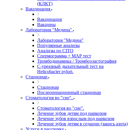
(КЛКТ)
Вакцинация
Вакцинация
Вакцины
Лаборатория "Медина"
Лаборатория "Медина"
Популярные анализы
Анализы по CITO
Спермограмма + МАР тест
Тромбодинамика / Тромбоэластография
С-уреазный дыхательный тест на
Helicobacter pylori.
Стационар
Стационар
Послеоперационный стационар
Стоматология во "сне".
Стоматология во "сне".
Лечение зубов детям под наркозом
Лечение зубов взрослым под наркозом
Лечение зубов детям в седации (закись азота)
Услуги в рассрочку