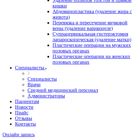
Удаление полипов толстой и прямой
кишки
Абдоминопластика (удаление жира с
живота)
Перевязка и пересечение яичковой
вены (удаление варикоцеле)
Супрацервикальная гистерэктомия
лапароскопическая (удаление матки)
Пластические операции на мужских
половых органах
Пластические операции на женских
половых органах
Специалисты
Специалисты
Врачи
Средний медицинский персонал
Администраторы
Пациентам
Новости
Прайс
Отзывы
Контакты
Онлайн запись