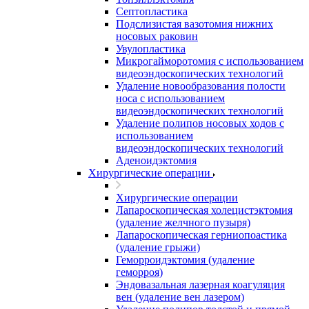
Септопластика
Подслизистая вазотомия нижних
носовых раковин
Увулопластика
Микрогайморотомия с использованием
видеоэндоскопических технологий
Удаление новообразования полости
носа с использованием
видеоэндоскопических технологий
Удаление полипов носовых ходов с
использованием
видеоэндоскопических технологий
Аденоидэктомия
Хирургические операции
Хирургические операции
Лапароскопическая холецистэктомия
(удаление желчного пузыря)
Лапароскопическая герниопоастика
(удаление грыжи)
Геморроидэктомия (удаление
геморроя)
Эндовазальная лазерная коагуляция
вен (удаление вен лазером)