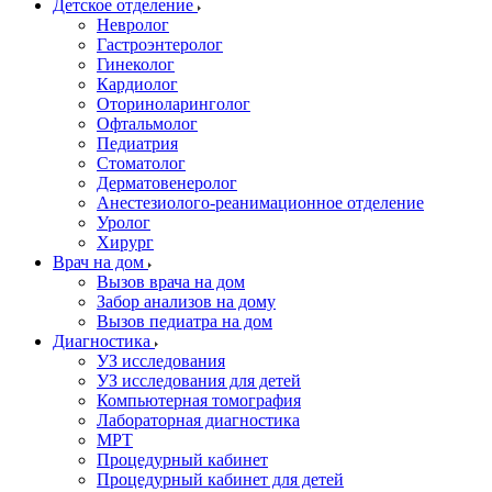
Детское отделение
Невролог
Гастроэнтеролог
Гинеколог
Кардиолог
Оториноларинголог
Офтальмолог
Педиатрия
Стоматолог
Дерматовенеролог
Анестезиолого-реанимационное отделение
Уролог
Хирург
Врач на дом
Вызов врача на дом
Забор анализов на дому
Вызов педиатра на дом
Диагностика
УЗ исследования
УЗ исследования для детей
Компьютерная томография
Лабораторная диагностика
МРТ
Процедурный кабинет
Процедурный кабинет для детей