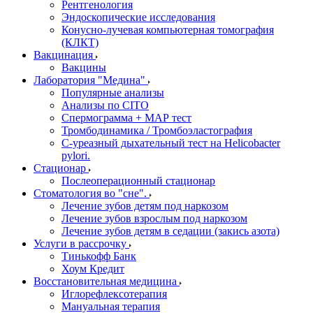
Рентгенология
Эндоскопические исследования
Конусно-лучевая компьютерная томография
(КЛКТ)
Вакцинация
Вакцины
Лаборатория "Медина"
Популярные анализы
Анализы по CITO
Спермограмма + МАР тест
Тромбодинамика / Тромбоэластография
С-уреазный дыхательный тест на Helicobacter
pylori.
Стационар
Послеоперационный стационар
Стоматология во "сне".
Лечение зубов детям под наркозом
Лечение зубов взрослым под наркозом
Лечение зубов детям в седации (закись азота)
Услуги в рассрочку
Тинькофф Банк
Хоум Кредит
Восстановительная медицина
Иглорефлексотерапия
Мануальная терапия