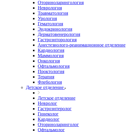
Оториноларингология
Неврология
Травматология
Урология
Гематология
Эндокринология
Дерматовенерология
Гастроэнторология
Анестезиолого-реанимационное отделение
Кардиология
Маммология
Онкология
Офтальмология
Проктология
Терапия
Флебология
Детское отделение
Детское отделение
Невролог
Гастроэнтеролог
Гинеколог
Кардиолог
Оториноларинголог
Офтальмолог