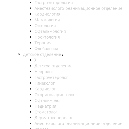
Гастроэнторология
Анестезиолого-реанимационное отделение
Кардиология
Маммология
Онкология
Офтальмология
Проктология
Терапия
Флебология
Детское отделение
Детское отделение
Невролог
Гастроэнтеролог
Гинеколог
Кардиолог
Оториноларинголог
Офтальмолог
Педиатрия
Стоматолог
Дерматовенеролог
Анестезиолого-реанимационное отделение