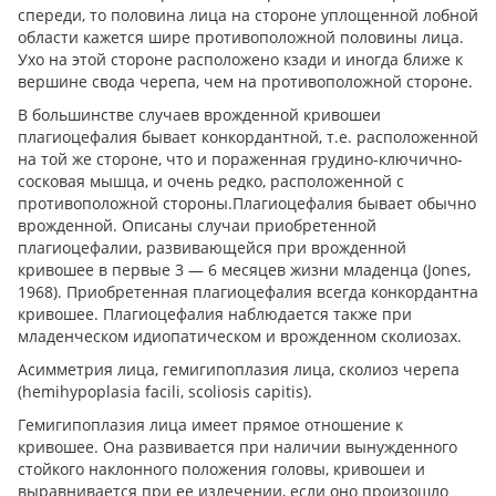
спереди, то половина лица на стороне уплощенной лобной
области кажется шире противоположной половины лица.
Ухо на этой стороне расположено кзади и иногда ближе к
вершине свода черепа, чем на противоположной стороне.
В большинстве случаев врожденной кривошеи
плагиоцефалия бывает конкордантной, т.е. расположенной
на той же стороне, что и пораженная грудино-ключично-
сосковая мышца, и очень редко, расположенной с
противоположной стороны.Плагиоцефалия бывает обычно
врожденной. Описаны случаи приобретенной
плагиоцефалии, развивающейся при врожденной
кривошее в первые 3 — 6 месяцев жизни младенца (Jones,
1968). Приобретенная плагиоцефалия всегда конкордантна
кривошее. Плагиоцефалия наблюдается также при
младенческом идиопатическом и врожденном сколиозах.
Асимметрия лица, гемигипоплазия лица, сколиоз черепа
(hemihypoplasia facili, scoliosis capitis).
Гемигипоплазия лица имеет прямое отношение к
кривошее. Она развивается при наличии вынужденного
стойкого наклонного положения головы, кривошеи и
выравнивается при ее излечении, если оно произошло