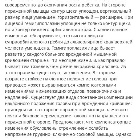
своевременно, до окончания роста ребенка. На стороне
пораженной мышцы контур щеки уплощен, вертикальный
размер лица уменьшен, горизонтальный — расширен. При
лицевой гемигипоплазии уплощен не только контур щеки,
но и контур нижнего орбитального края. Сравнительное
измерение обнаруживает, что высота лица от
супраорбиталоного гребня до альвеолярного края верхней
челюсти уменьшена. Гемигипоплазия лица бывает
развита у каждого больного врожденной мышечной
кривошеей старше 6- ти месяцев жизни, и, как правило,
бывает тем тяжелее, чем резче выражена кривошея. Из
этого правила существуют исключения. В старшем
возрасте стойкое наклонное положение головы при
кривошее может выравниваться компенсаторными
изменениями нижележащих отделов, позвоночника и
надплечий. Существует два вида спонтанной компенсации
наклонного положения головы при врожденной кривошее:
приподнятие на стороне пораженной мышцы плечевого
пояса и боковое перемещение головы по направлению к
пораженной стороне. Предполагают, что компенсаторные
изменения обусловлены стремлением ослабить
напряжение грудино- ключично-сосковой мышцы. Однако