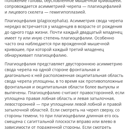
положение головы, обусловленное мышечной кривошеей,
сопровождается асимметрией черепа — плагиоцефалией
и лицевого скелета — гемигипоплазией.
Плагиоцефалия (plagiocephalia). Асимметрия свода черепа
нередко встречается у младенцев в возрасте от рождения
до одного года жизни. Почти каждый двадцатый младенец
имеет ту или иную степень плагиоцефалии. Особенно
часто она наблюдается при врожденной мышечной
кривошее, при которой каждый третий младенец
обнаруживает плагиоцефалию.
Плагиоцефалия представляет двустороннюю асимметрию
свода черепа на одной стороне фронтальная и
диагонально к ней расположенная окципитальная область
свода черепа уплощены, в то время как противоположные
фронтальная и окципитальная области более выпуклы и
выпячены. Плагиоцефалию считают правосторонней, если
уплощена правая лобная область и левая затылочная,
левосторонней — при уплощении левой лобной и правой
затылочной областей. Если смотреть на череп сверху, со
стороны темени, то при плагиоцефалии длинная его ось
смещена с сагиттальной плоскости вправо или влево в
зависимости от пораженной стороны. Если смотреть