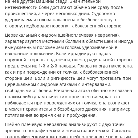
на нее другой машины сзади. Значительной
интенсивности боли достигают обычно не сразу после
происшествия, а через несколько дней. Судорожно
удерживаемая голова наклонена в безболезненную
сторону, подбородок повернут к болезненной стороне.
Цервикальный синдром (шейноплечевая невралгия).
Характеризуется местными болями в области шеи и иногда
вынужденным положением головы, удерживаемой в
наклонном положении. Боли иррадиируют вдоль
наружной стороны надплечья, плеча, радиальной стороны
предплечья ив 1-й и 2-й пальцы. Голова иногда наклонена,
как и при повреждении от толчка, к безболезненной
стороне шеи. Боли и ригидность шеи могут протекать при
цервикальном синдроме атаками с интервалами,
свободными от болей. Начальная атака обычно не связана
с каким-либо драматическим происшествием, как это
наблюдается при повреждениях от толчка; она возникает
в момент сравнительно безобидного движения, например
потягивания во время сна и пробуждения.
Шейно-плечевую невралгию анализируют с двух точек
зрения: топографической и этиопатологической. Согласно
топографическому критерию, шейно-плечевые невралгии