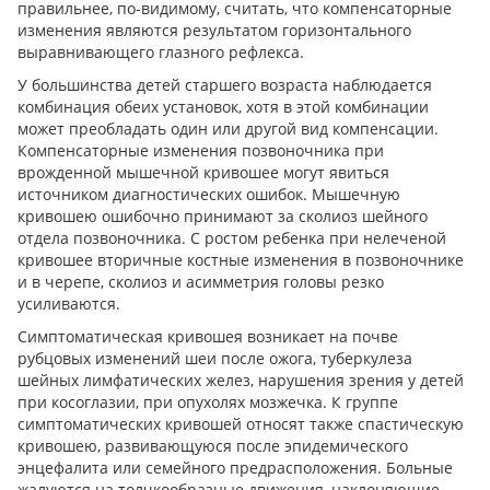
правильнее, по-видимому, считать, что компенсаторные
изменения являются результатом горизонтального
выравнивающего глазного рефлекса.
У большинства детей старшего возраста наблюдается
комбинация обеих установок, хотя в этой комбинации
может преобладать один или другой вид компенсации.
Компенсаторные изменения позвоночника при
врожденной мышечной кривошее могут явиться
источником диагностических ошибок. Мышечную
кривошею ошибочно принимают за сколиоз шейного
отдела позвоночника. С ростом ребенка при нелеченой
кривошее вторичные костные изменения в позвоночнике
и в черепе, сколиоз и асимметрия головы резко
усиливаются.
Симптоматическая кривошея возникает на почве
рубцовых изменений шеи после ожога, туберкулеза
шейных лимфатических желез, нарушения зрения у детей
при косоглазии, при опухолях мозжечка. К группе
симптоматических кривошей относят также спастическую
кривошею, развивающуюся после эпидемического
энцефалита или семейного предрасположения. Больные
жалуются на толчкообразные движения, наклоняющие