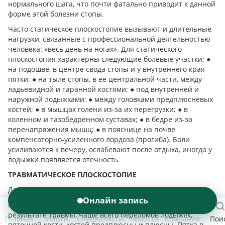
нормального шага, что почти фатально приводит к данной
форме этой болезни стопы.
Часто статическое плоскостопие вызывают и длительные
нагрузки, связанные с профессиональной деятельностью
человека: «весь день на ногах». Для статического
плоскостопия характерны следующие болевые участки: ●
на подошве, в центре свода стопы и у внутреннего края
пятки; ● на тыле стопы, в ее центральной части, между
ладьевидной и таранной костями; ● под внутренней и
наружной лодыжками; ● между головками предплюсневых
костей; ● в мышцах голени из-за их перегрузки; ● в
коленном и тазобедренном суставах; ● в бедре из-за
перенапряжения мышц; ● в пояснице на почве
компенсаторно-усиленного лордоза (прогиба). Боли
усиливаются к вечеру, ослабевают после отдыха, иногда у
лодыжки появляется отечность.
ТРАВМАТИЧЕСКОЕ ПЛОСКОСТОПИЕ
Другой вид этой болезни - травматическое плоскостопие.
Онлайн запись
Как и следует из названия, этот недуг возникает в
результате травмы, чаще всего переломов лодыжек,
Главная
Услуги
Специалисты
Новости
Компания
Пои
пяточной кости, костей предплюсны и плюсны. Пятка в