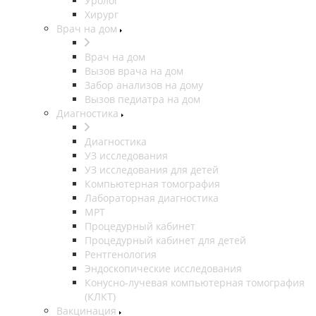
Уролог
Хирург
Врач на дом
Врач на дом
Вызов врача на дом
Забор анализов на дому
Вызов педиатра на дом
Диагностика
Диагностика
УЗ исследования
УЗ исследования для детей
Компьютерная томография
Лабораторная диагностика
МРТ
Процедурный кабинет
Процедурный кабинет для детей
Рентгенология
Эндоскопические исследования
Конусно-лучевая компьютерная томография
(КЛКТ)
Вакцинация