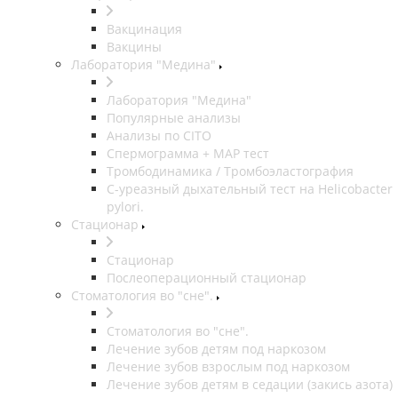
Вакцинация
Вакцины
Лаборатория "Медина"
Лаборатория "Медина"
Популярные анализы
Анализы по CITO
Спермограмма + МАР тест
Тромбодинамика / Тромбоэластография
С-уреазный дыхательный тест на Helicobacter
pylori.
Стационар
Стационар
Послеоперационный стационар
Стоматология во "сне".
Стоматология во "сне".
Лечение зубов детям под наркозом
Лечение зубов взрослым под наркозом
Лечение зубов детям в седации (закись азота)