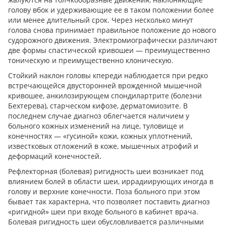
голову вбок и удерживающие ее в таком положении более
или менее длительный срок. Через несколько минут
голова снова принимает правильное положение до нового
судорожного движения. Электромиографически различают
две формы спастической кривошеи — преимущественно
тоническую и преимущественно клоническую.
Стойкий наклон головы кпереди наблюдается при редко
встречающейся двусторонней врожденной мышечной
кривошее, анкилозирующем спондилартрите (болезни
Бехтерева), старческом кифозе, дерматомиозите. В
последнем случае диагноз облегчается наличием у
больного кожных изменений на лице, туловище и
конечностях — «гусиной» кожи, кожных уплотнений,
известковых отложений в коже, мышечных атрофий и
деформаций конечностей.
Рефлекторная (болевая) ригидность шеи возникает под
влиянием болей в области шеи, иррадиирующих иногда в
голову и верхние конечности. Поза больного при этом
бывает так характерна, что позволяет поставить диагноз
«ригидной» шеи при входе больного в кабинет врача.
Болевая ригидность шеи обусловливается различными