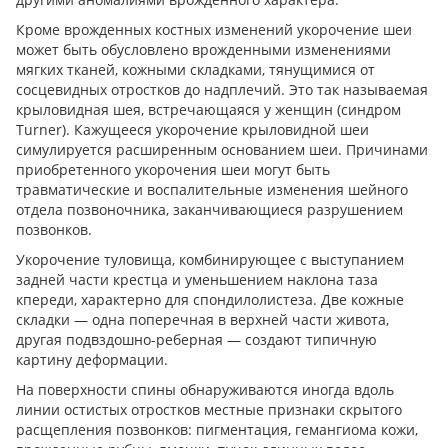
Кроме врожденных костных изменений укорочение шеи
может быть обусловлено врожденными изменениями
мягких тканей, кожными складками, тянущимися от
сосцевидных отростков до надплечий. Это так называемая
крыловидная шея, встречающаяся у женщин (синдром
Turner). Кажущееся укорочение крыловидной шеи
симулируется расширенным основанием шеи. Причинами
приобретенного укорочения шеи могут быть
травматические и воспалительные изменения шейного
отдела позвоночника, заканчивающиеся разрушением
позвонков.
Укорочение туловища, комбинирующее с выступанием
задней части крестца и уменьшением наклона таза
кпереди, характерно для спондилолистеза. Две кожные
складки — одна поперечная в верхней части живота,
другая подвздошно-реберная — создают типичную
картину деформации.
На поверхности спины обнаруживаются иногда вдоль
линии остистых отростков местные признаки скрытого
расщепления позвонков: пигментация, гемангиома кожи,