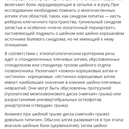
включают боли, иррадиирующие в затылок и в руку.При
исследовании необходимо помнить о многочисленных
алгиях этих областей, таких, как синдром лопатка — кисть
реберно-ключичного пространства, туннельный синдром
запястья и особенно «плече-лопаточный периартрит»,
заставляющий подумать о шейном или шейно-корешковом
источнике болевого синдрома, но не имеющий к нему
отношения.
В соответствии с этиопатологическим критерием речь
идет о спондилогенных плечевых алгиях, обусловленных
спондилозом или спондилар-трозом шейного отдела
позвоночника. Различают «ложно»-корешковые алгии и
«истинно»- корешковые. «Истинно»-корешковые алгии
имеют наибольшее значение в клинике шейно-плечевых
невралгий. Они могуг быть обусловлены протрузией
(пролапсом) межпозвонкового диска («мягкая» грыжа) или
разрастаниями унковертебральных остеофитов,
ункартрозом («твердая» грыжа).
Анамнез при шейной грыже диска («мягкой» грыже)
довольно типичен. Обычно алгия развивается в три этапа:
вначале шейные боли (цервикалгия), затем шейно-