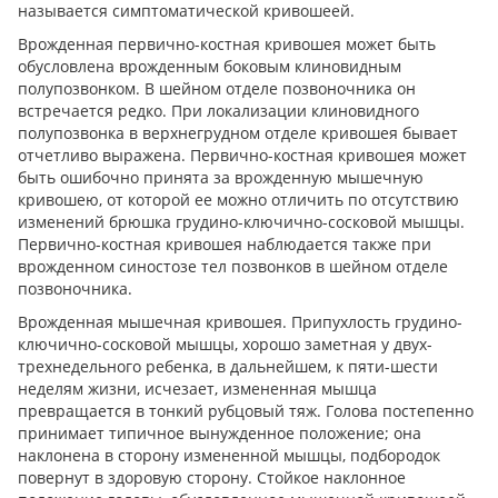
называется симптоматической кривошеей.
Врожденная первично-костная кривошея может быть
обусловлена врожденным боковым клиновидным
полупозвонком. В шейном отделе позвоночника он
встречается редко. При локализации клиновидного
полупозвонка в верхнегрудном отделе кривошея бывает
отчетливо выражена. Первично-костная кривошея может
быть ошибочно принята за врожденную мышечную
кривошею, от которой ее можно отличить по отсутствию
изменений брюшка грудино-ключично-сосковой мышцы.
Первично-костная кривошея наблюдается также при
врожденном синостозе тел позвонков в шейном отделе
позвоночника.
Врожденная мышечная кривошея. Припухлость грудино-
ключично-сосковой мышцы, хорошо заметная у двух-
трехнедельного ребенка, в дальнейшем, к пяти-шести
неделям жизни, исчезает, измененная мышца
превращается в тонкий рубцовый тяж. Голова постепенно
принимает типичное вынужденное положение; она
наклонена в сторону измененной мышцы, подбородок
повернут в здоровую сторону. Стойкое наклонное