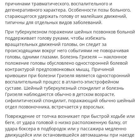
причинами травматического, воспалительного и
дегенеративного характера. Особенности позы больного,
старающегося удержать голову от малейших движений,
типичны для отдельных видов заболеваний.
При туберкулезном поражении шейных позвонков больной
поддерживает голову руками, чтобы избежать
вращательных движений головы, он следит за
происходящими вокруг него событиями не поворачивая
головы, одними глазами. Болезнь Гризеля — наклонное
положение головы обусловлено односторонней болевой
контрактурой предпозвонковых мышц. Причиной
кривошеи при болезни Гризеля является односторонний
воспалительный процесс в атланто-эпистрофейном
суставе. Шейный туберкулезный спондилит и болезнь
Гризеля наблюдаются обычно в детском возрасте,
сифилитический спондилит, поражающий обычно шейный
отдел позвоночника, встречается у взрослых.
Повреждение от толчка возникает при быстрой ходьбе или
беге, от удара головой о низко расположенную балку, от
удара боксера в подбородок или у пассажира медленно
движущейся или остановившейся автомашины при наезде