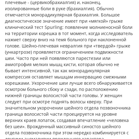
плечевые - (цервикобрахиалгия) и, наконец,
изолированные боли в руке (брахиалгия). Обычно
отмечается монорадикулярная брахиалгия. Большое
диагностическое значение имеет при «мягкой» грыже
клинический тест Spurling: появление молниеносной боли
на территории корешка в тот момент, когда исследователь
нажмет сверху вниз на темя больного при наклоненной
голове. Шейно-плечевая невралгия при «твердой» грыже
(ункартрозе) проявляется ограничением подвижности
шеи. Часто при ней появляются парестезии или
амиотрофия мелких мышц кисти, которая обычно не
бывает интенсивной, так как монорадикулярная
компрессия оставляет мышцам иннервацию смежными
корешками. Укорочение шеи лучше всего обнаруживается
осмотром больного сбоку и сзади, по расположению
нижней границы волосистой части головы. У женщин
следует при осмотре поднять волосы кверху. При
значительном укорочении шейного отдела позвоночника
граница волосистой части проецируется на уровне
верхних краев лопаток, создавая впечатление «человека
без шеи». Врожденный массивный синостоз шейного
отдела позвоночника при этом нередко комбинируется с
другими аномалиями врожденного характера.