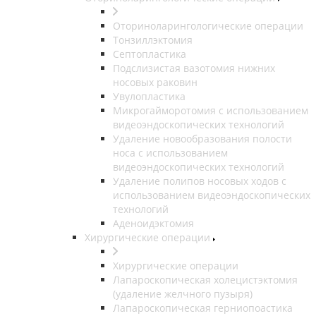
Оториноларингологические операции
Тонзиллэктомия
Септопластика
Подслизистая вазотомия нижних
носовых раковин
Увулопластика
Микрогайморотомия с использованием
видеоэндоскопических технологий
Удаление новообразования полости
носа с использованием
видеоэндоскопических технологий
Удаление полипов носовых ходов с
использованием видеоэндоскопических
технологий
Аденоидэктомия
Хирургические операции
Хирургические операции
Лапароскопическая холецистэктомия
(удаление желчного пузыря)
Лапароскопическая герниопоастика