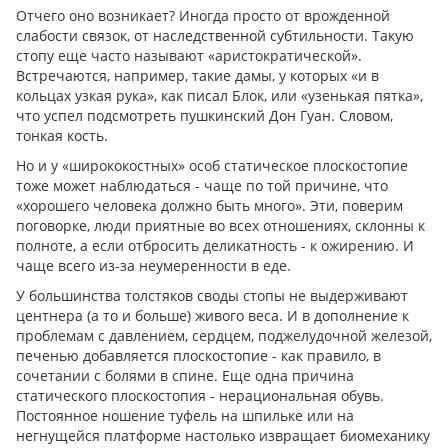
Отчего оно возникает? Иногда просто от врожденной
слабости связок, от наследственной субтильности. Такую
стопу еще часто называют «аристократической».
Встречаются, например, такие дамы, у которых «и в
кольцах узкая рука», как писал Блок, или «узенькая пятка»,
что успел подсмотреть пушкинский Дон Гуан. Словом,
тонкая кость.
Но и у «ширококостных» особ статическое плоскостопие
тоже может наблюдаться - чаще по той причине, что
«хорошего человека должно быть много». Эти, поверим
поговорке, люди приятные во всех отношениях, склонны к
полноте, а если отбросить деликатность - к ожирению. И
чаще всего из-за неумеренности в еде.
У большинства толстяков своды стопы не выдерживают
центнера (а то и больше) живого веса. И в дополнение к
проблемам с давлением, сердцем, поджелудочной железой,
печенью добавляется плоскостопие - как правило, в
сочетании с болями в спине. Еще одна причина
статического плоскостопия - нерациональная обувь.
Постоянное ношение туфель на шпильке или на
негнущейся платформе настолько извращает биомеханику