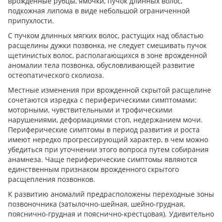
врожденные рубцы, ямочки, пучок длинных волос,
подкожная липома в виде небольшой ограниченной
припухлости.
С пучком длинных мягких волос, растущих над областью
расщелины дужки позвонка, не следует смешивать пучок
щетинистых волос, располагающихся в зоне врожденной
аномалии тела позвонка, обусловливающей развитие
остеопатического сколиоза.
Местные изменения при врожденной скрытой расщелине
сочетаются изредка с периферическими симптомами:
моторными, чувствительными и трофическими
нарушениями, деформациями стоп, недержанием мочи.
Периферические симптомы в период развития и роста
имеют нередко прогрессирующий характер, в чем можно
убедиться при уточнении этого вопроса путем собирания
анамнеза. Чаще периферические симптомы являются
единственным признаком врожденного скрытого
расщепления позвонков.
К развитию аномалий предрасположены переходные зоны
позвоночника (затылочно-шейная, шейно-грудная,
пояснично-грудная и пояснично-крестцовая). Удивительно