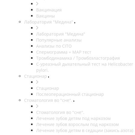
Вакцинация
Вакцины
Лаборатория "Медина"
Лаборатория "Медина"
Популярные анализы
Анализы по CITO
Спермограмма + МАР тест
Тромбодинамика / Тромбоэластография
С-уреазный дыхательный тест на Helicobacter
pylori.
Стационар
Стационар
Послеоперационный стационар
Стоматология во "сне".
Стоматология во "сне".
Лечение зубов детям под наркозом
Лечение зубов взрослым под наркозом
Лечение зубов детям в седации (закись азота)