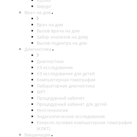
Уролог
Хирург
Врач на дом
Врач на дом
Вызов врача на дом
Забор анализов на дому
Вызов педиатра на дом
Диагностика
Диагностика
УЗ исследования
УЗ исследования для детей
Компьютерная томография
Лабораторная диагностика
МРТ
Процедурный кабинет
Процедурный кабинет для детей
Рентгенология
Эндоскопические исследования
Конусно-лучевая компьютерная томография
(КЛКТ)
Вакцинация