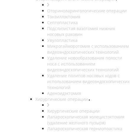
Оториноларингологические операции
Тонзиллэктомия
Септопластика
Подслизистая вазотомия нижних
носовых раковин
Увулопластика
Микрогайморотомия с использованием
видеоэндоскопических технологий
Удаление новообразования полости
носа с использованием
видеоэндоскопических технологий
Удаление полипов носовых ходов с
использованием видеоэндоскопических
технологий
Аденоидэктомия
Хирургические операции
Хирургические операции
Лапароскопическая холецистэктомия
(удаление желчного пузыря)
Лапароскопическая герниопоастика