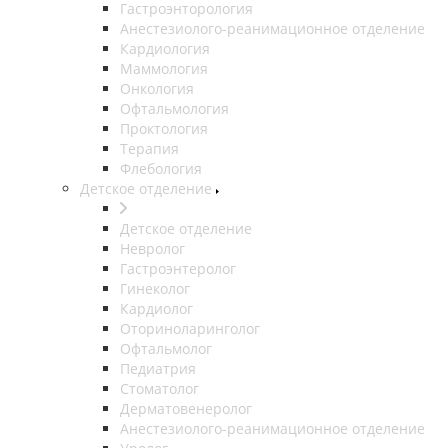
Гастроэнторология
Анестезиолого-реанимационное отделение
Кардиология
Маммология
Онкология
Офтальмология
Проктология
Терапия
Флебология
Детское отделение
Детское отделение
Невролог
Гастроэнтеролог
Гинеколог
Кардиолог
Оториноларинголог
Офтальмолог
Педиатрия
Стоматолог
Дерматовенеролог
Анестезиолого-реанимационное отделение