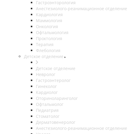
Гастроэнторология
Анестезиолого-реанимационное отделение
Кардиология
Маммология
Онкология
Офтальмология
Проктология
Терапия
Флебология
Детское отделение
Детское отделение
Невролог
Гастроэнтеролог
Гинеколог
Кардиолог
Оториноларинголог
Офтальмолог
Педиатрия
Стоматолог
Дерматовенеролог
Анестезиолого-реанимационное отделение