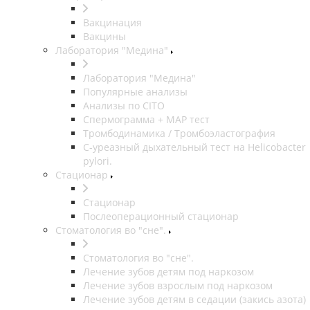
Вакцинация
Вакцины
Лаборатория "Медина"
Лаборатория "Медина"
Популярные анализы
Анализы по CITO
Спермограмма + МАР тест
Тромбодинамика / Тромбоэластография
С-уреазный дыхательный тест на Helicobacter
pylori.
Стационар
Стационар
Послеоперационный стационар
Стоматология во "сне".
Стоматология во "сне".
Лечение зубов детям под наркозом
Лечение зубов взрослым под наркозом
Лечение зубов детям в седации (закись азота)