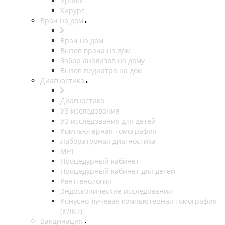
Уролог
Хирург
Врач на дом
Врач на дом
Вызов врача на дом
Забор анализов на дому
Вызов педиатра на дом
Диагностика
Диагностика
УЗ исследования
УЗ исследования для детей
Компьютерная томография
Лабораторная диагностика
МРТ
Процедурный кабинет
Процедурный кабинет для детей
Рентгенология
Эндоскопические исследования
Конусно-лучевая компьютерная томография
(КЛКТ)
Вакцинация