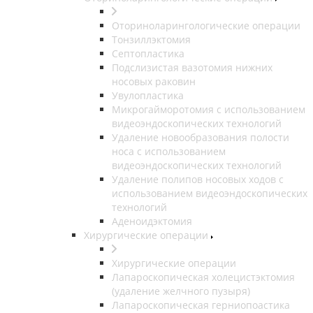
Оториноларингологические операции
Тонзиллэктомия
Септопластика
Подслизистая вазотомия нижних
носовых раковин
Увулопластика
Микрогайморотомия с использованием
видеоэндоскопических технологий
Удаление новообразования полости
носа с использованием
видеоэндоскопических технологий
Удаление полипов носовых ходов с
использованием видеоэндоскопических
технологий
Аденоидэктомия
Хирургические операции
Хирургические операции
Лапароскопическая холецистэктомия
(удаление желчного пузыря)
Лапароскопическая герниопоастика