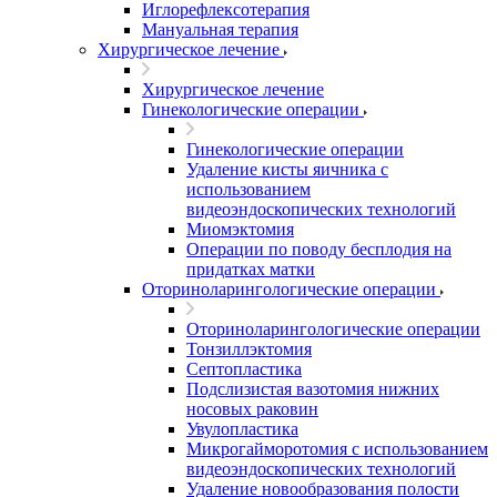
Иглорефлексотерапия
Мануальная терапия
Хирургическое лечение
Хирургическое лечение
Гинекологические операции
Гинекологические операции
Удаление кисты яичника с
использованием
видеоэндоскопических технологий
Миомэктомия
Операции по поводу бесплодия на
придатках матки
Оториноларингологические операции
Оториноларингологические операции
Тонзиллэктомия
Септопластика
Подслизистая вазотомия нижних
носовых раковин
Увулопластика
Микрогайморотомия с использованием
видеоэндоскопических технологий
Удаление новообразования полости