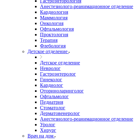
Гастроэнторология
Анестезиолого-реанимационное отделение
Кардиология
Маммология
Онкология
Офтальмология
Проктология
Терапия
Флебология
Детское отделение
Детское отделение
Невролог
Гастроэнтеролог
Гинеколог
Кардиолог
Оториноларинголог
Офтальмолог
Педиатрия
Стоматолог
Дерматовенеролог
Анестезиолого-реанимационное отделение
Уролог
Хирург
Врач на дом