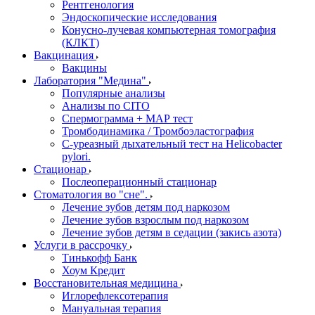
Рентгенология
Эндоскопические исследования
Конусно-лучевая компьютерная томография
(КЛКТ)
Вакцинация
Вакцины
Лаборатория "Медина"
Популярные анализы
Анализы по CITO
Спермограмма + МАР тест
Тромбодинамика / Тромбоэластография
С-уреазный дыхательный тест на Helicobacter
pylori.
Стационар
Послеоперационный стационар
Стоматология во "сне".
Лечение зубов детям под наркозом
Лечение зубов взрослым под наркозом
Лечение зубов детям в седации (закись азота)
Услуги в рассрочку
Тинькофф Банк
Хоум Кредит
Восстановительная медицина
Иглорефлексотерапия
Мануальная терапия