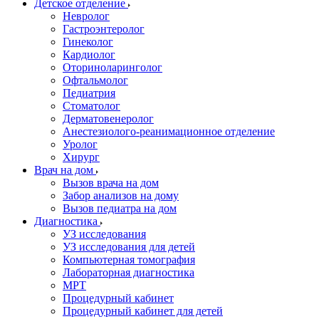
Детское отделение
Невролог
Гастроэнтеролог
Гинеколог
Кардиолог
Оториноларинголог
Офтальмолог
Педиатрия
Стоматолог
Дерматовенеролог
Анестезиолого-реанимационное отделение
Уролог
Хирург
Врач на дом
Вызов врача на дом
Забор анализов на дому
Вызов педиатра на дом
Диагностика
УЗ исследования
УЗ исследования для детей
Компьютерная томография
Лабораторная диагностика
МРТ
Процедурный кабинет
Процедурный кабинет для детей