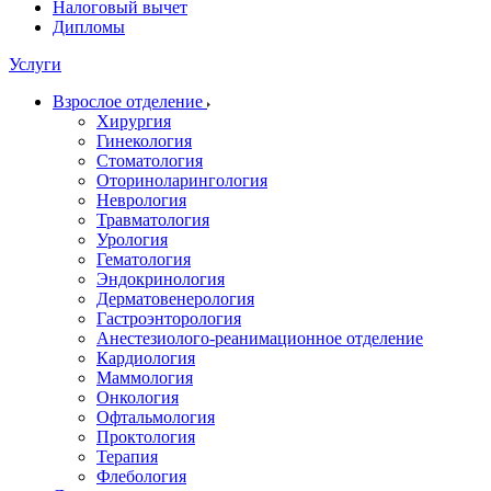
Налоговый вычет
Дипломы
Услуги
Взрослое отделение
Хирургия
Гинекология
Стоматология
Оториноларингология
Неврология
Травматология
Урология
Гематология
Эндокринология
Дерматовенерология
Гастроэнторология
Анестезиолого-реанимационное отделение
Кардиология
Маммология
Онкология
Офтальмология
Проктология
Терапия
Флебология