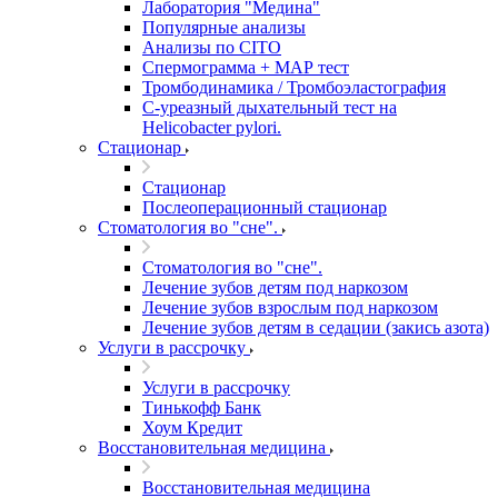
Лаборатория "Медина"
Популярные анализы
Анализы по CITO
Спермограмма + МАР тест
Тромбодинамика / Тромбоэластография
С-уреазный дыхательный тест на
Helicobacter pylori.
Стационар
Стационар
Послеоперационный стационар
Стоматология во "сне".
Стоматология во "сне".
Лечение зубов детям под наркозом
Лечение зубов взрослым под наркозом
Лечение зубов детям в седации (закись азота)
Услуги в рассрочку
Услуги в рассрочку
Тинькофф Банк
Хоум Кредит
Восстановительная медицина
Восстановительная медицина