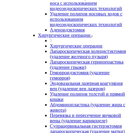
носа с использованием
видеоэндоскопических технологий
Удаление полипов носовых ходов с
использованием
видеоэндоскопических технологий
Аденоидэктомия
Хирургические операции
Хирургические операции
Лапароскопическая холецистэктомия
(удаление желчного пузыря)
Лапароскопическая герниопоастика
(удаление грыжи)
Геморроидэктомия (удаление
геморроя)
Эндовазальная лазерная коагуляция
вен (удаление вен лазером)
Удаление полипов толстой и прямой
кишки
Абдоминопластика (удаление жира с
живота)
Перевязка и пересечение яичковой
вены (удаление варикоцеле)
Супрацервикальная гистерэктомия
лапароскопическая (удаление матки)