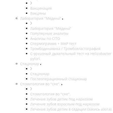
Вакцинация
Вакцины
Лаборатория "Медина"
Лаборатория "Медина"
Популярные анализы
Анализы по CITO
Спермограмма + МАР тест
Тромбодинамика / Тромбоэластография
С-уреазный дыхательный тест на Helicobacter
pylori.
Стационар
Стационар
Послеоперационный стационар
Стоматология во "сне".
Стоматология во "сне".
Лечение зубов детям под наркозом
Лечение зубов взрослым под наркозом
Лечение зубов детям в седации (закись азота)