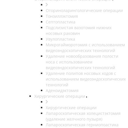
Оториноларингологические операции
Тонзиллэктомия
Септопластика
Подслизистая вазотомия нижних
носовых раковин
Увулопластика
Микрогайморотомия с использованием
видеоэндоскопических технологий
Удаление новообразования полости
носа с использованием
видеоэндоскопических технологий
Удаление полипов носовых ходов с
использованием видеоэндоскопических
технологий
Аденоидэктомия
Хирургические операции
Хирургические операции
Лапароскопическая холецистэктомия
(удаление желчного пузыря)
Лапароскопическая герниопоастика