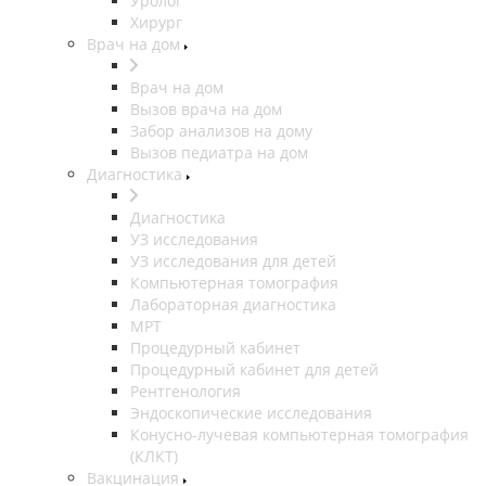
Уролог
Хирург
Врач на дом
Врач на дом
Вызов врача на дом
Забор анализов на дому
Вызов педиатра на дом
Диагностика
Диагностика
УЗ исследования
УЗ исследования для детей
Компьютерная томография
Лабораторная диагностика
МРТ
Процедурный кабинет
Процедурный кабинет для детей
Рентгенология
Эндоскопические исследования
Конусно-лучевая компьютерная томография
(КЛКТ)
Вакцинация