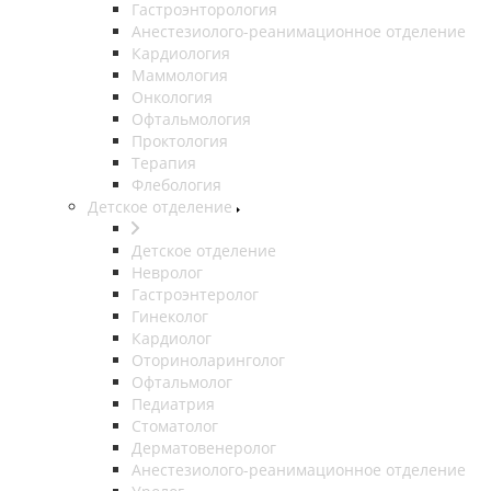
Гастроэнторология
Анестезиолого-реанимационное отделение
Кардиология
Маммология
Онкология
Офтальмология
Проктология
Терапия
Флебология
Детское отделение
Детское отделение
Невролог
Гастроэнтеролог
Гинеколог
Кардиолог
Оториноларинголог
Офтальмолог
Педиатрия
Стоматолог
Дерматовенеролог
Анестезиолого-реанимационное отделение