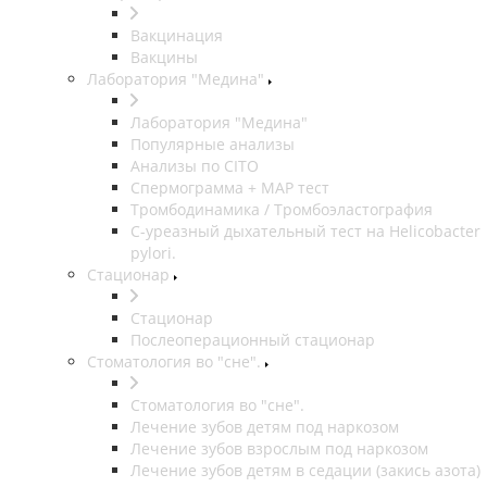
Вакцинация
Вакцины
Лаборатория "Медина"
Лаборатория "Медина"
Популярные анализы
Анализы по CITO
Спермограмма + МАР тест
Тромбодинамика / Тромбоэластография
С-уреазный дыхательный тест на Helicobacter
pylori.
Стационар
Стационар
Послеоперационный стационар
Стоматология во "сне".
Стоматология во "сне".
Лечение зубов детям под наркозом
Лечение зубов взрослым под наркозом
Лечение зубов детям в седации (закись азота)