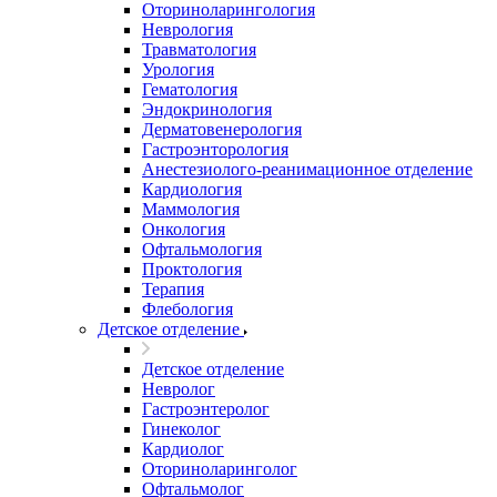
Оториноларингология
Неврология
Травматология
Урология
Гематология
Эндокринология
Дерматовенерология
Гастроэнторология
Анестезиолого-реанимационное отделение
Кардиология
Маммология
Онкология
Офтальмология
Проктология
Терапия
Флебология
Детское отделение
Детское отделение
Невролог
Гастроэнтеролог
Гинеколог
Кардиолог
Оториноларинголог
Офтальмолог