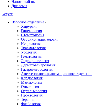
Налоговый вычет
Дипломы
Услуги
Взрослое отделение
Хирургия
Гинекология
Стоматология
Оториноларингология
Неврология
Травматология
Урология
Гематология
Эндокринология
Дерматовенерология
Гастроэнторология
Анестезиолого-реанимационное отделение
Кардиология
Маммология
Онкология
Офтальмология
Проктология
Терапия
Флебология