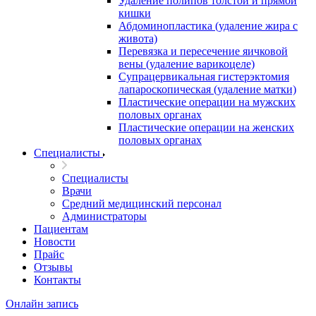
Удаление полипов толстой и прямой
кишки
Абдоминопластика (удаление жира с
живота)
Перевязка и пересечение яичковой
вены (удаление варикоцеле)
Супрацервикальная гистерэктомия
лапароскопическая (удаление матки)
Пластические операции на мужских
половых органах
Пластические операции на женских
половых органах
Специалисты
Специалисты
Врачи
Средний медицинский персонал
Администраторы
Пациентам
Новости
Прайс
Отзывы
Контакты
Онлайн запись