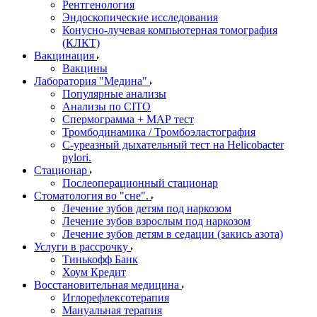
Рентгенология
Эндоскопические исследования
Конусно-лучевая компьютерная томография
(КЛКТ)
Вакцинация
Вакцины
Лаборатория "Медина"
Популярные анализы
Анализы по CITO
Спермограмма + МАР тест
Тромбодинамика / Тромбоэластография
С-уреазный дыхательный тест на Helicobacter
pylori.
Стационар
Послеоперационный стационар
Стоматология во "сне".
Лечение зубов детям под наркозом
Лечение зубов взрослым под наркозом
Лечение зубов детям в седации (закись азота)
Услуги в рассрочку
Тинькофф Банк
Хоум Кредит
Восстановительная медицина
Иглорефлексотерапия
Мануальная терапия