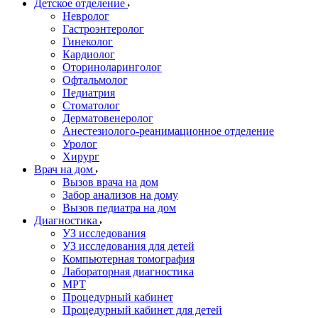
Детское отделение
Невролог
Гастроэнтеролог
Гинеколог
Кардиолог
Оториноларинголог
Офтальмолог
Педиатрия
Стоматолог
Дерматовенеролог
Анестезиолого-реанимационное отделение
Уролог
Хирург
Врач на дом
Вызов врача на дом
Забор анализов на дому
Вызов педиатра на дом
Диагностика
УЗ исследования
УЗ исследования для детей
Компьютерная томография
Лабораторная диагностика
МРТ
Процедурный кабинет
Процедурный кабинет для детей