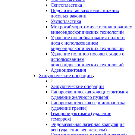
Септопластика
Подслизистая вазотомия нижних
носовых раковин
Увулопластика
Микрогайморотомия с использованием
видеоэндоскопических технологий
Удаление новообразования полости
носа с использованием
видеоэндоскопических технологий
Удаление полипов носовых ходов с
использованием
видеоэндоскопических технологий
Аденоидэктомия
Хирургические операции
Хирургические операции
Лапароскопическая холецистэктомия
(удаление желчного пузыря)
Лапароскопическая герниопоастика
(удаление грыжи)
Геморроидэктомия (удаление
геморроя)
Эндовазальная лазерная коагуляция
вен (удаление вен лазером)