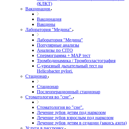
(КЛКТ)
Вакцинация
Вакцинация
Вакцины
Лаборатория "Медина"
Лаборатория "Медина"
Популярные анализы
Анализы по CITO
Спермограмма + МАР тест
Тромбодинамика / Тромбоэластография
С-уреазный дыхательный тест на
Helicobacter pylori.
Стационар
Стационар
Послеоперационный стационар
Стоматология во "сне".
Стоматология во "сне".
Лечение зубов детям под наркозом
Лечение зубов взрослым под наркозом
Лечение зубов детям в седации (закись азота)
Услуги в рассрочку