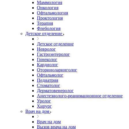
Маммология
Онкология
Офтальмология
Проктология
Терапия
Флебология
Детское отделение
Детское отделение
Невролог
Гастроэнтеролог
Гинеколог
Кардиолог
Оториноларинголог
Офтальмолог
Педиатрия
Стоматолог
Дерматовенеролог
Анестезиолого-реанимационное отделение
Уролог
Хирург
Врач на дом
Врач на дом
Вызов врача на дом