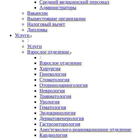
Средний медицинский персонал
Администраторы
Вакансии
Вышестоящие организации
Налоговый вычет
Дипломы
Услуги
Услуги
Взрослое отделение
Взрослое отделение
Хирургия
Гинекология
Стоматология
Оториноларингология
Неврология
Травматология
Урология
Гематология
Эндокринология
Дерматовенерология
Гастроэнторология
Анестезиолого-реанимационное отделение
Кардиология