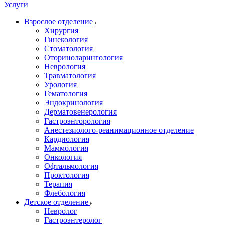
Услуги
Взрослое отделение
Хирургия
Гинекология
Стоматология
Оториноларингология
Неврология
Травматология
Урология
Гематология
Эндокринология
Дерматовенерология
Гастроэнторология
Анестезиолого-реанимационное отделение
Кардиология
Маммология
Онкология
Офтальмология
Проктология
Терапия
Флебология
Детское отделение
Невролог
Гастроэнтеролог