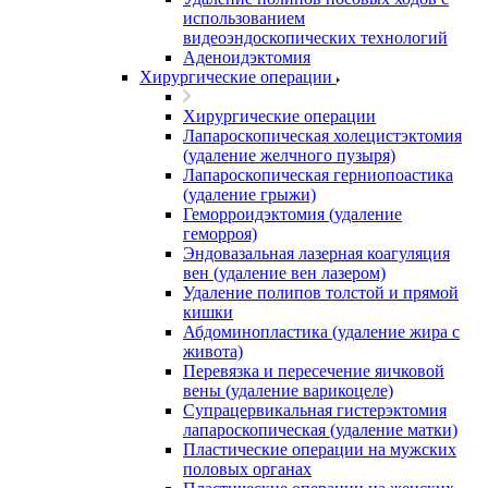
использованием
видеоэндоскопических технологий
Аденоидэктомия
Хирургические операции
Хирургические операции
Лапароскопическая холецистэктомия
(удаление желчного пузыря)
Лапароскопическая герниопоастика
(удаление грыжи)
Геморроидэктомия (удаление
геморроя)
Эндовазальная лазерная коагуляция
вен (удаление вен лазером)
Удаление полипов толстой и прямой
кишки
Абдоминопластика (удаление жира с
живота)
Перевязка и пересечение яичковой
вены (удаление варикоцеле)
Супрацервикальная гистерэктомия
лапароскопическая (удаление матки)
Пластические операции на мужских
половых органах