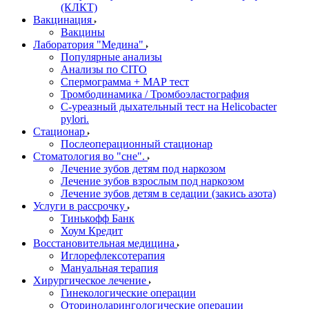
(КЛКТ)
Вакцинация
Вакцины
Лаборатория "Медина"
Популярные анализы
Анализы по CITO
Спермограмма + МАР тест
Тромбодинамика / Тромбоэластография
С-уреазный дыхательный тест на Helicobacter
pylori.
Стационар
Послеоперационный стационар
Стоматология во "сне".
Лечение зубов детям под наркозом
Лечение зубов взрослым под наркозом
Лечение зубов детям в седации (закись азота)
Услуги в рассрочку
Тинькофф Банк
Хоум Кредит
Восстановительная медицина
Иглорефлексотерапия
Мануальная терапия
Хирургическое лечение
Гинекологические операции
Оториноларингологические операции