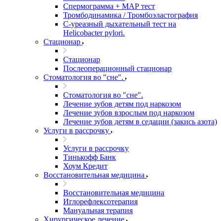
Спермограмма + МАР тест
Тромбодинамика / Тромбоэластография
С-уреазный дыхательный тест на
Helicobacter pylori.
Стационар
Стационар
Послеоперационный стационар
Стоматология во "сне".
Стоматология во "сне".
Лечение зубов детям под наркозом
Лечение зубов взрослым под наркозом
Лечение зубов детям в седации (закись азота)
Услуги в рассрочку
Услуги в рассрочку
Тинькофф Банк
Хоум Кредит
Восстановительная медицина
Восстановительная медицина
Иглорефлексотерапия
Мануальная терапия
Хирургическое лечение