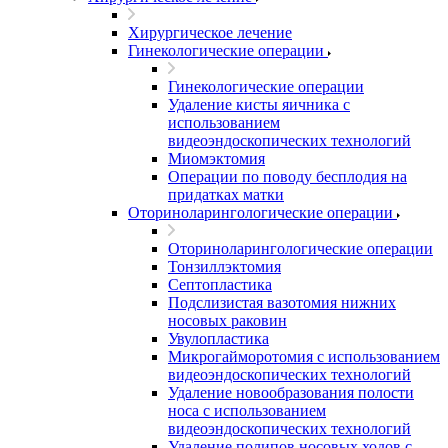
Хирургическое лечение
Гинекологические операции
Гинекологические операции
Удаление кисты яичника с
использованием
видеоэндоскопических технологий
Миомэктомия
Операции по поводу бесплодия на
придатках матки
Оториноларингологические операции
Оториноларингологические операции
Тонзиллэктомия
Септопластика
Подслизистая вазотомия нижних
носовых раковин
Увулопластика
Микрогайморотомия с использованием
видеоэндоскопических технологий
Удаление новообразования полости
носа с использованием
видеоэндоскопических технологий
Удаление полипов носовых ходов с