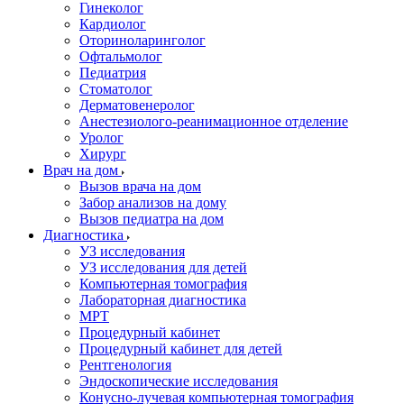
Гинеколог
Кардиолог
Оториноларинголог
Офтальмолог
Педиатрия
Стоматолог
Дерматовенеролог
Анестезиолого-реанимационное отделение
Уролог
Хирург
Врач на дом
Вызов врача на дом
Забор анализов на дому
Вызов педиатра на дом
Диагностика
УЗ исследования
УЗ исследования для детей
Компьютерная томография
Лабораторная диагностика
МРТ
Процедурный кабинет
Процедурный кабинет для детей
Рентгенология
Эндоскопические исследования
Конусно-лучевая компьютерная томография