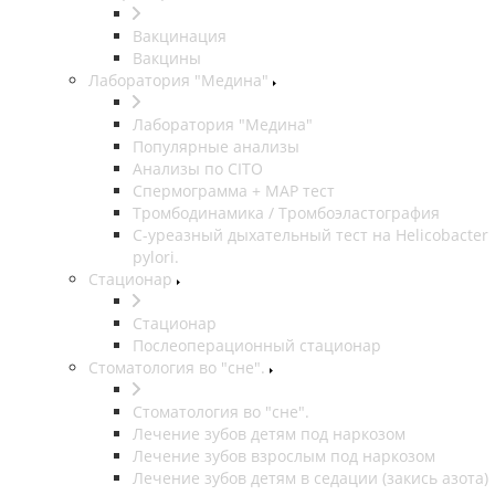
Вакцинация
Вакцины
Лаборатория "Медина"
Лаборатория "Медина"
Популярные анализы
Анализы по CITO
Спермограмма + МАР тест
Тромбодинамика / Тромбоэластография
С-уреазный дыхательный тест на Helicobacter
pylori.
Стационар
Стационар
Послеоперационный стационар
Стоматология во "сне".
Стоматология во "сне".
Лечение зубов детям под наркозом
Лечение зубов взрослым под наркозом
Лечение зубов детям в седации (закись азота)