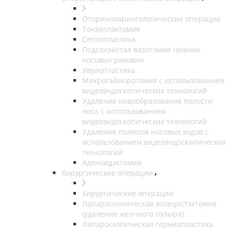
Оториноларингологические операции
Тонзиллэктомия
Септопластика
Подслизистая вазотомия нижних
носовых раковин
Увулопластика
Микрогайморотомия с использованием
видеоэндоскопических технологий
Удаление новообразования полости
носа с использованием
видеоэндоскопических технологий
Удаление полипов носовых ходов с
использованием видеоэндоскопических
технологий
Аденоидэктомия
Хирургические операции
Хирургические операции
Лапароскопическая холецистэктомия
(удаление желчного пузыря)
Лапароскопическая герниопоастика