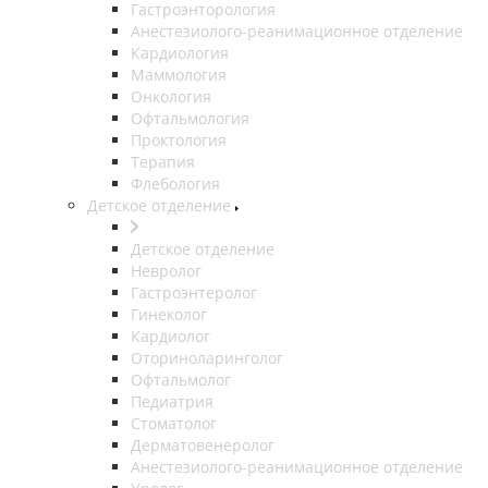
Гастроэнторология
Анестезиолого-реанимационное отделение
Кардиология
Маммология
Онкология
Офтальмология
Проктология
Терапия
Флебология
Детское отделение
Детское отделение
Невролог
Гастроэнтеролог
Гинеколог
Кардиолог
Оториноларинголог
Офтальмолог
Педиатрия
Стоматолог
Дерматовенеролог
Анестезиолого-реанимационное отделение