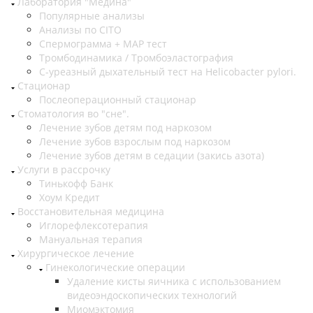
Лаборатория "Медина"
Популярные анализы
Анализы по CITO
Спермограмма + МАР тест
Тромбодинамика / Тромбоэластография
С-уреазный дыхательный тест на Helicobacter pylori.
Стационар
Послеоперационный стационар
Стоматология во "сне".
Лечение зубов детям под наркозом
Лечение зубов взрослым под наркозом
Лечение зубов детям в седации (закись азота)
Услуги в рассрочку
Тинькофф Банк
Хоум Кредит
Восстановительная медицина
Иглорефлексотерапия
Мануальная терапия
Хирургическое лечение
Гинекологические операции
Удаление кисты яичника с использованием
видеоэндоскопических технологий
Миомэктомия