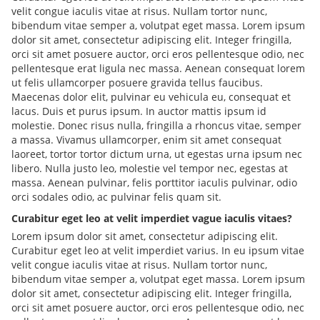
velit congue iaculis vitae at risus. Nullam tortor nunc,
bibendum vitae semper a, volutpat eget massa. Lorem ipsum
dolor sit amet, consectetur adipiscing elit. Integer fringilla,
orci sit amet posuere auctor, orci eros pellentesque odio, nec
pellentesque erat ligula nec massa. Aenean consequat lorem
ut felis ullamcorper posuere gravida tellus faucibus.
Maecenas dolor elit, pulvinar eu vehicula eu, consequat et
lacus. Duis et purus ipsum. In auctor mattis ipsum id
molestie. Donec risus nulla, fringilla a rhoncus vitae, semper
a massa. Vivamus ullamcorper, enim sit amet consequat
laoreet, tortor tortor dictum urna, ut egestas urna ipsum nec
libero. Nulla justo leo, molestie vel tempor nec, egestas at
massa. Aenean pulvinar, felis porttitor iaculis pulvinar, odio
orci sodales odio, ac pulvinar felis quam sit.
Curabitur eget leo at velit imperdiet vague iaculis vitaes?
Lorem ipsum dolor sit amet, consectetur adipiscing elit.
Curabitur eget leo at velit imperdiet varius. In eu ipsum vitae
velit congue iaculis vitae at risus. Nullam tortor nunc,
bibendum vitae semper a, volutpat eget massa. Lorem ipsum
dolor sit amet, consectetur adipiscing elit. Integer fringilla,
orci sit amet posuere auctor, orci eros pellentesque odio, nec