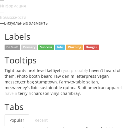
—
Информация
—
Возможности
—
Визуальные элементы
Labels
Default
Primary
Success
Info
Warning
Danger
Tooltips
Tight pants next level keffiyeh
you probably
haven't heard of
them. Photo booth beard raw denim letterpress vegan
messenger bag stumptown. Farm-to-table seitan,
mcsweeney's fixie sustainable quinoa 8-bit american apparel
have a
terry richardson vinyl chambray.
Tabs
Popular
Recent