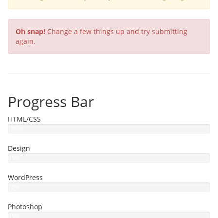
Oh snap!
Change a few things up and try submitting
again.
Progress Bar
HTML/CSS
100%
Design
85%
WordPress
75%
Photoshop
85%