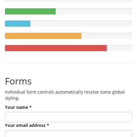
40%
Complete
20%
(success)
Complete
60%
Complete
(warning)
80%
Complete
Forms
Individual form controls automatically receive some global
styling.
Your name *
Your email address *