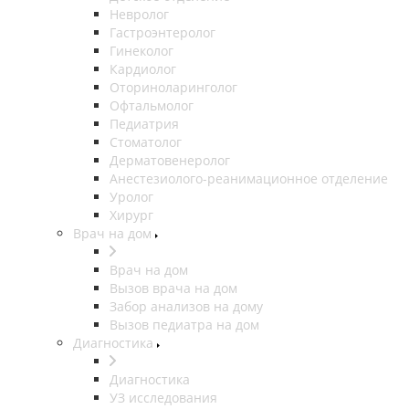
Невролог
Гастроэнтеролог
Гинеколог
Кардиолог
Оториноларинголог
Офтальмолог
Педиатрия
Стоматолог
Дерматовенеролог
Анестезиолого-реанимационное отделение
Уролог
Хирург
Врач на дом
Врач на дом
Вызов врача на дом
Забор анализов на дому
Вызов педиатра на дом
Диагностика
Диагностика
УЗ исследования