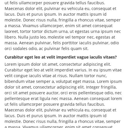
ut felis ullamcorper posuere gravida tellus faucibus.
Maecenas dolor elit, pulvinar eu vehicula eu, consequat et
lacus. Duis et purus ipsum. In auctor mattis ipsum id
molestie. Donec risus nulla, fringilla a rhoncus vitae, semper
a massa. Vivamus ullamcorper, enim sit amet consequat
laoreet, tortor tortor dictum urna, ut egestas urna ipsum nec
libero. Nulla justo leo, molestie vel tempor nec, egestas at
massa. Aenean pulvinar, felis porttitor iaculis pulvinar, odio
orci sodales odio, ac pulvinar felis quam sit.
Curabitur eget leo at velit imperdiet vague iaculis vitaes?
Lorem ipsum dolor sit amet, consectetur adipiscing elit.
Curabitur eget leo at velit imperdiet varius. In eu ipsum vitae
velit congue iaculis vitae at risus. Nullam tortor nunc,
bibendum vitae semper a, volutpat eget massa. Lorem ipsum
dolor sit amet, consectetur adipiscing elit. Integer fringilla,
orci sit amet posuere auctor, orci eros pellentesque odio, nec
pellentesque erat ligula nec massa. Aenean consequat lorem
ut felis ullamcorper posuere gravida tellus faucibus.
Maecenas dolor elit, pulvinar eu vehicula eu, consequat et
lacus. Duis et purus ipsum. In auctor mattis ipsum id
molestie. Donec risus nulla, fringilla a rhoncus vitae, semper
a massa. Vivamus ullamcorper, enim sit amet consequat