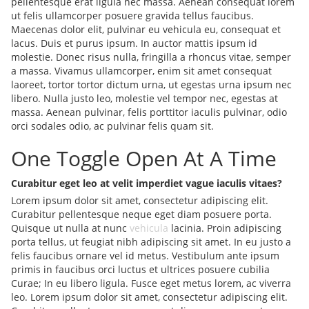
pellentesque erat ligula nec massa. Aenean consequat lorem
ut felis ullamcorper posuere gravida tellus faucibus.
Maecenas dolor elit, pulvinar eu vehicula eu, consequat et
lacus. Duis et purus ipsum. In auctor mattis ipsum id
molestie. Donec risus nulla, fringilla a rhoncus vitae, semper
a massa. Vivamus ullamcorper, enim sit amet consequat
laoreet, tortor tortor dictum urna, ut egestas urna ipsum nec
libero. Nulla justo leo, molestie vel tempor nec, egestas at
massa. Aenean pulvinar, felis porttitor iaculis pulvinar, odio
orci sodales odio, ac pulvinar felis quam sit.
One Toggle Open At A Time
Curabitur eget leo at velit imperdiet vague iaculis vitaes?
Lorem ipsum dolor sit amet, consectetur adipiscing elit.
Curabitur pellentesque neque eget diam posuere porta.
Quisque ut nulla at nunc
vehicula
lacinia. Proin adipiscing
porta tellus, ut feugiat nibh adipiscing sit amet. In eu justo a
felis faucibus ornare vel id metus. Vestibulum ante ipsum
primis in faucibus orci luctus et ultrices posuere cubilia
Curae; In eu libero ligula. Fusce eget metus lorem, ac viverra
leo. Lorem ipsum dolor sit amet, consectetur adipiscing elit.