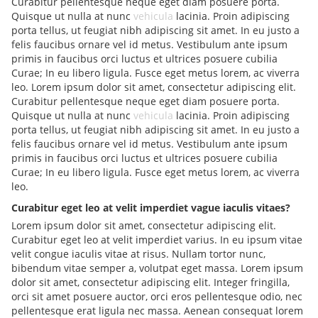
Curabitur pellentesque neque eget diam posuere porta.
Quisque ut nulla at nunc
vehicula
lacinia. Proin adipiscing
porta tellus, ut feugiat nibh adipiscing sit amet. In eu justo a
felis faucibus ornare vel id metus. Vestibulum ante ipsum
primis in faucibus orci luctus et ultrices posuere cubilia
Curae; In eu libero ligula. Fusce eget metus lorem, ac viverra
leo. Lorem ipsum dolor sit amet, consectetur adipiscing elit.
Curabitur pellentesque neque eget diam posuere porta.
Quisque ut nulla at nunc
vehicula
lacinia. Proin adipiscing
porta tellus, ut feugiat nibh adipiscing sit amet. In eu justo a
felis faucibus ornare vel id metus. Vestibulum ante ipsum
primis in faucibus orci luctus et ultrices posuere cubilia
Curae; In eu libero ligula. Fusce eget metus lorem, ac viverra
leo.
Curabitur eget leo at velit imperdiet vague iaculis vitaes?
Lorem ipsum dolor sit amet, consectetur adipiscing elit.
Curabitur eget leo at velit imperdiet varius. In eu ipsum vitae
velit congue iaculis vitae at risus. Nullam tortor nunc,
bibendum vitae semper a, volutpat eget massa. Lorem ipsum
dolor sit amet, consectetur adipiscing elit. Integer fringilla,
orci sit amet posuere auctor, orci eros pellentesque odio, nec
pellentesque erat ligula nec massa. Aenean consequat lorem