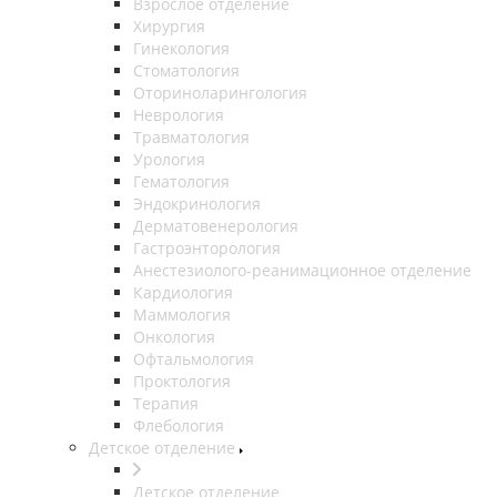
Взрослое отделение
Хирургия
Гинекология
Стоматология
Оториноларингология
Неврология
Травматология
Урология
Гематология
Эндокринология
Дерматовенерология
Гастроэнторология
Анестезиолого-реанимационное отделение
Кардиология
Маммология
Онкология
Офтальмология
Проктология
Терапия
Флебология
Детское отделение
Детское отделение