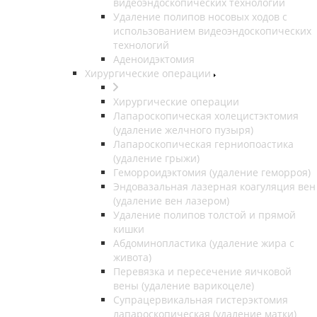
видеоэндоскопических технологий
Удаление полипов носовых ходов с
использованием видеоэндоскопических
технологий
Аденоидэктомия
Хирургические операции
Хирургические операции
Лапароскопическая холецистэктомия
(удаление желчного пузыря)
Лапароскопическая герниопоастика
(удаление грыжи)
Геморроидэктомия (удаление геморроя)
Эндовазальная лазерная коагуляция вен
(удаление вен лазером)
Удаление полипов толстой и прямой
кишки
Абдоминопластика (удаление жира с
живота)
Перевязка и пересечение яичковой
вены (удаление варикоцеле)
Супрацервикальная гистерэктомия
лапароскопическая (удаление матки)