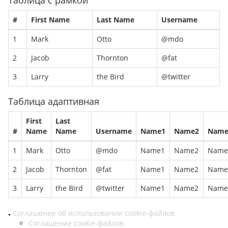
#
First Name
Last Name
Username
1
Mark
Otto
@mdo
2
Jacob
Thornton
@fat
3
Larry
the Bird
@twitter
Таблица адаптивная
First
Last
#
Name
Name
Username
Name1
Name2
Name
1
Mark
Otto
@mdo
Name1
Name2
Name
2
Jacob
Thornton
@fat
Name1
Name2
Name
3
Larry
the Bird
@twitter
Name1
Name2
Name
Соглашение об использовании cookie-файлов
Соглашение cookie-файлов