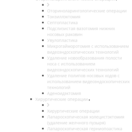
Оториноларингологические операции
Тонзиллэктомия
Септопластика
Подслизистая вазотомия нижних
носовых раковин
Увулопластика
Микрогайморотомия с использованием
видеоэндоскопических технологий
Удаление новообразования полости
носа с использованием
видеоэндоскопических технологий
Удаление полипов носовых ходов с
использованием видеоэндоскопических
технологий
Аденоидэктомия
Хирургические операции
Хирургические операции
Лапароскопическая холецистэктомия
(удаление желчного пузыря)
Лапароскопическая герниопоастика