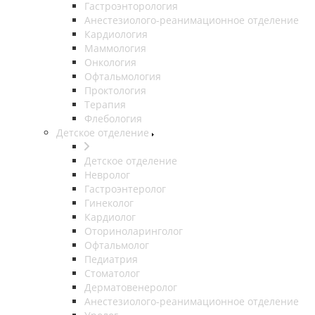
Гастроэнторология
Анестезиолого-реанимационное отделение
Кардиология
Маммология
Онкология
Офтальмология
Проктология
Терапия
Флебология
Детское отделение
Детское отделение
Невролог
Гастроэнтеролог
Гинеколог
Кардиолог
Оториноларинголог
Офтальмолог
Педиатрия
Стоматолог
Дерматовенеролог
Анестезиолого-реанимационное отделение