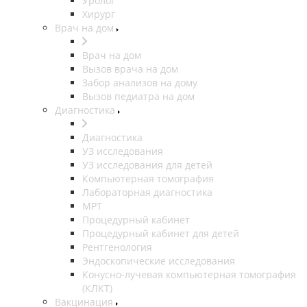
Уролог
Хирург
Врач на дом
Врач на дом
Вызов врача на дом
Забор анализов на дому
Вызов педиатра на дом
Диагностика
Диагностика
УЗ исследования
УЗ исследования для детей
Компьютерная томография
Лабораторная диагностика
МРТ
Процедурный кабинет
Процедурный кабинет для детей
Рентгенология
Эндоскопические исследования
Конусно-лучевая компьютерная томография
(КЛКТ)
Вакцинация