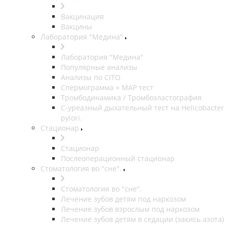
Вакцинация
Вакцины
Лаборатория "Медина"
Лаборатория "Медина"
Популярные анализы
Анализы по CITO
Спермограмма + МАР тест
Тромбодинамика / Тромбоэластография
С-уреазный дыхательный тест на Helicobacter
pylori.
Стационар
Стационар
Послеоперационный стационар
Стоматология во "сне".
Стоматология во "сне".
Лечение зубов детям под наркозом
Лечение зубов взрослым под наркозом
Лечение зубов детям в седации (закись азота)