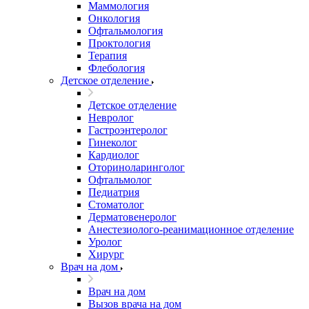
Маммология
Онкология
Офтальмология
Проктология
Терапия
Флебология
Детское отделение
Детское отделение
Невролог
Гастроэнтеролог
Гинеколог
Кардиолог
Оториноларинголог
Офтальмолог
Педиатрия
Стоматолог
Дерматовенеролог
Анестезиолого-реанимационное отделение
Уролог
Хирург
Врач на дом
Врач на дом
Вызов врача на дом