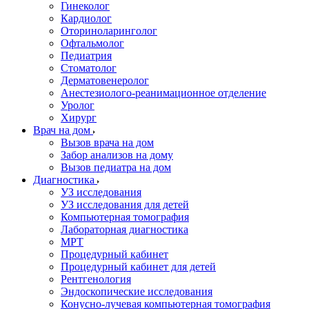
Гинеколог
Кардиолог
Оториноларинголог
Офтальмолог
Педиатрия
Стоматолог
Дерматовенеролог
Анестезиолого-реанимационное отделение
Уролог
Хирург
Врач на дом
Вызов врача на дом
Забор анализов на дому
Вызов педиатра на дом
Диагностика
УЗ исследования
УЗ исследования для детей
Компьютерная томография
Лабораторная диагностика
МРТ
Процедурный кабинет
Процедурный кабинет для детей
Рентгенология
Эндоскопические исследования
Конусно-лучевая компьютерная томография