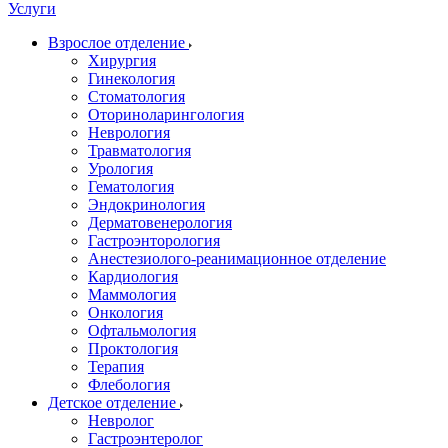
Услуги
Взрослое отделение
Хирургия
Гинекология
Стоматология
Оториноларингология
Неврология
Травматология
Урология
Гематология
Эндокринология
Дерматовенерология
Гастроэнторология
Анестезиолого-реанимационное отделение
Кардиология
Маммология
Онкология
Офтальмология
Проктология
Терапия
Флебология
Детское отделение
Невролог
Гастроэнтеролог