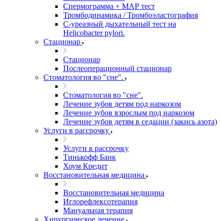
Спермограмма + МАР тест
Тромбодинамика / Тромбоэластография
С-уреазный дыхательный тест на
Helicobacter pylori.
Стационар
Стационар
Послеоперационный стационар
Стоматология во "сне".
Стоматология во "сне".
Лечение зубов детям под наркозом
Лечение зубов взрослым под наркозом
Лечение зубов детям в седации (закись азота)
Услуги в рассрочку
Услуги в рассрочку
Тинькофф Банк
Хоум Кредит
Восстановительная медицина
Восстановительная медицина
Иглорефлексотерапия
Мануальная терапия
Хирургическое лечение