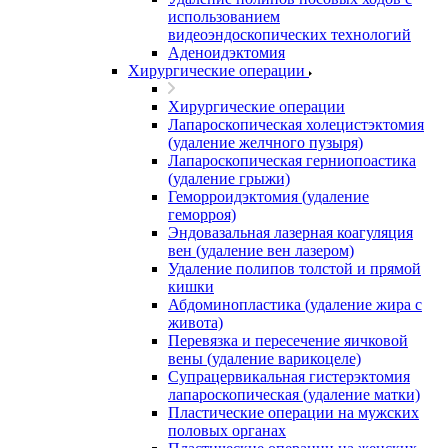
использованием
видеоэндоскопических технологий
Аденоидэктомия
Хирургические операции
Хирургические операции
Лапароскопическая холецистэктомия
(удаление желчного пузыря)
Лапароскопическая герниопоастика
(удаление грыжи)
Геморроидэктомия (удаление
геморроя)
Эндовазальная лазерная коагуляция
вен (удаление вен лазером)
Удаление полипов толстой и прямой
кишки
Абдоминопластика (удаление жира с
живота)
Перевязка и пересечение яичковой
вены (удаление варикоцеле)
Супрацервикальная гистерэктомия
лапароскопическая (удаление матки)
Пластические операции на мужских
половых органах