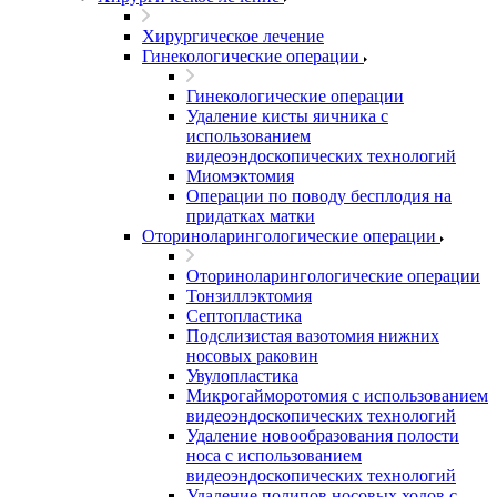
Хирургическое лечение
Гинекологические операции
Гинекологические операции
Удаление кисты яичника с
использованием
видеоэндоскопических технологий
Миомэктомия
Операции по поводу бесплодия на
придатках матки
Оториноларингологические операции
Оториноларингологические операции
Тонзиллэктомия
Септопластика
Подслизистая вазотомия нижних
носовых раковин
Увулопластика
Микрогайморотомия с использованием
видеоэндоскопических технологий
Удаление новообразования полости
носа с использованием
видеоэндоскопических технологий
Удаление полипов носовых ходов с