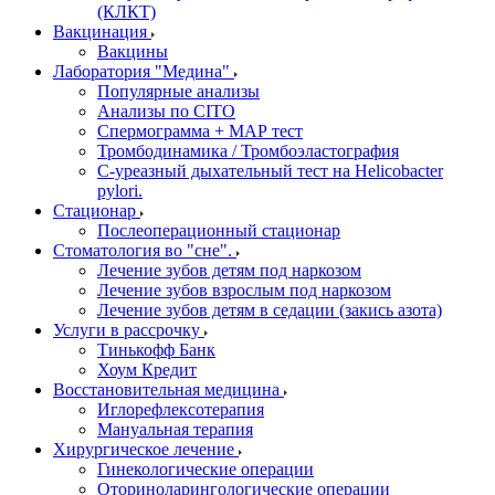
(КЛКТ)
Вакцинация
Вакцины
Лаборатория "Медина"
Популярные анализы
Анализы по CITO
Спермограмма + МАР тест
Тромбодинамика / Тромбоэластография
С-уреазный дыхательный тест на Helicobacter
pylori.
Стационар
Послеоперационный стационар
Стоматология во "сне".
Лечение зубов детям под наркозом
Лечение зубов взрослым под наркозом
Лечение зубов детям в седации (закись азота)
Услуги в рассрочку
Тинькофф Банк
Хоум Кредит
Восстановительная медицина
Иглорефлексотерапия
Мануальная терапия
Хирургическое лечение
Гинекологические операции
Оториноларингологические операции