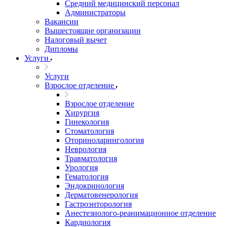
Средний медицинский персонал
Администраторы
Вакансии
Вышестоящие организации
Налоговый вычет
Дипломы
Услуги
Услуги
Взрослое отделение
Взрослое отделение
Хирургия
Гинекология
Стоматология
Оториноларингология
Неврология
Травматология
Урология
Гематология
Эндокринология
Дерматовенерология
Гастроэнторология
Анестезиолого-реанимационное отделение
Кардиология