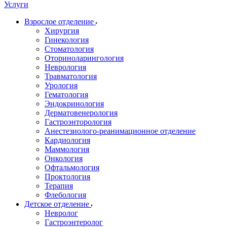
Услуги
Взрослое отделение
Хирургия
Гинекология
Стоматология
Оториноларингология
Неврология
Травматология
Урология
Гематология
Эндокринология
Дерматовенерология
Гастроэнторология
Анестезиолого-реанимационное отделение
Кардиология
Маммология
Онкология
Офтальмология
Проктология
Терапия
Флебология
Детское отделение
Невролог
Гастроэнтеролог