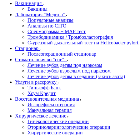
Вакцинация
Вакцины
Лаборатория "Медина"
Популярные анализы
Анализы по CITO
Спермограмма + МАР тест
Тромбодинамика / Тромбоэластография
С-уреазный дыхательный тест на Helicobacter pylori.
Стационар
Послеоперационный стационар
Стоматология во "сне".
Лечение зубов детям под наркозом
Лечение зубов взрослым под наркозом
Лечение зубов детям в седации (закись азота)
Услуги в рассрочку
Тинькофф Банк
Хоум Кредит
Восстановительная медицина
Иглорефлексотерапия
Мануальная терапия
Хирургическое лечение
Гинекологические операции
Оториноларингологические операции
Хирургические операции