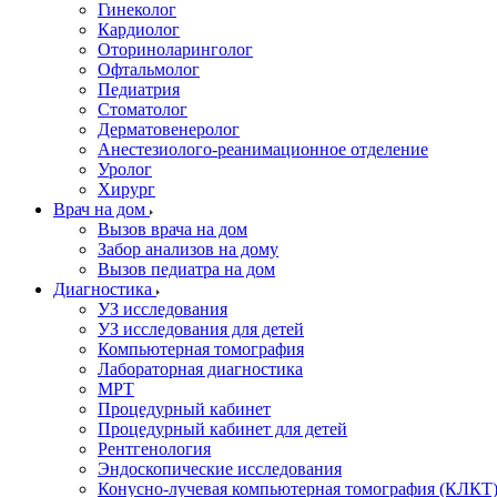
Гинеколог
Кардиолог
Оториноларинголог
Офтальмолог
Педиатрия
Стоматолог
Дерматовенеролог
Анестезиолого-реанимационное отделение
Уролог
Хирург
Врач на дом
Вызов врача на дом
Забор анализов на дому
Вызов педиатра на дом
Диагностика
УЗ исследования
УЗ исследования для детей
Компьютерная томография
Лабораторная диагностика
МРТ
Процедурный кабинет
Процедурный кабинет для детей
Рентгенология
Эндоскопические исследования
Конусно-лучевая компьютерная томография (КЛКТ