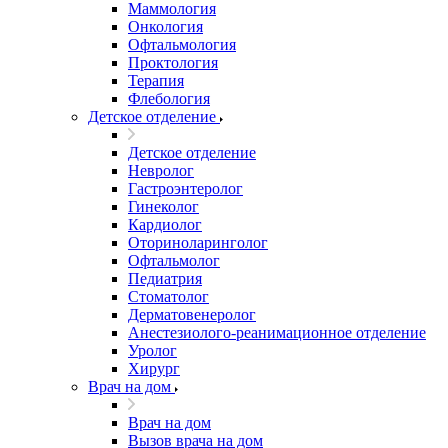
Маммология
Онкология
Офтальмология
Проктология
Терапия
Флебология
Детское отделение
Детское отделение
Невролог
Гастроэнтеролог
Гинеколог
Кардиолог
Оториноларинголог
Офтальмолог
Педиатрия
Стоматолог
Дерматовенеролог
Анестезиолого-реанимационное отделение
Уролог
Хирург
Врач на дом
Врач на дом
Вызов врача на дом