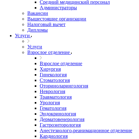
Средний медицинский персонал
Администраторы
Вакансии
Вышестоящие организации
Налоговый вычет
Дипломы
Услуги
Услуги
Взрослое отделение
Взрослое отделение
Хирургия
Гинекология
Стоматология
Оториноларингология
Неврология
Травматология
Урология
Гематология
Эндокринология
Дерматовенерология
Гастроэнторология
Анестезиолого-реанимационное отделение
Кардиология