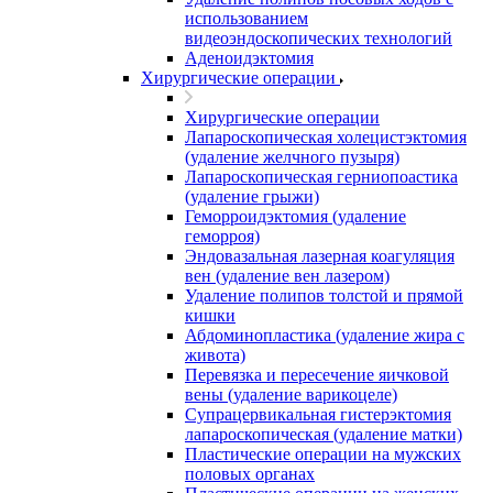
использованием
видеоэндоскопических технологий
Аденоидэктомия
Хирургические операции
Хирургические операции
Лапароскопическая холецистэктомия
(удаление желчного пузыря)
Лапароскопическая герниопоастика
(удаление грыжи)
Геморроидэктомия (удаление
геморроя)
Эндовазальная лазерная коагуляция
вен (удаление вен лазером)
Удаление полипов толстой и прямой
кишки
Абдоминопластика (удаление жира с
живота)
Перевязка и пересечение яичковой
вены (удаление варикоцеле)
Супрацервикальная гистерэктомия
лапароскопическая (удаление матки)
Пластические операции на мужских
половых органах