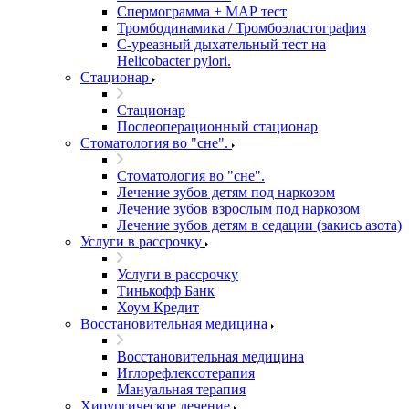
Спермограмма + МАР тест
Тромбодинамика / Тромбоэластография
С-уреазный дыхательный тест на
Helicobacter pylori.
Стационар
Стационар
Послеоперационный стационар
Стоматология во "сне".
Стоматология во "сне".
Лечение зубов детям под наркозом
Лечение зубов взрослым под наркозом
Лечение зубов детям в седации (закись азота)
Услуги в рассрочку
Услуги в рассрочку
Тинькофф Банк
Хоум Кредит
Восстановительная медицина
Восстановительная медицина
Иглорефлексотерапия
Мануальная терапия
Хирургическое лечение