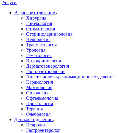
Услуги
Взрослое отделение
Хирургия
Гинекология
Стоматология
Оториноларингология
Неврология
Травматология
Урология
Гематология
Эндокринология
Дерматовенерология
Гастроэнторология
Анестезиолого-реанимационное отделение
Кардиология
Маммология
Онкология
Офтальмология
Проктология
Терапия
Флебология
Детское отделение
Невролог
Гастроэнтеролог