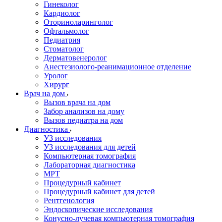
Гинеколог
Кардиолог
Оториноларинголог
Офтальмолог
Педиатрия
Стоматолог
Дерматовенеролог
Анестезиолого-реанимационное отделение
Уролог
Хирург
Врач на дом
Вызов врача на дом
Забор анализов на дому
Вызов педиатра на дом
Диагностика
УЗ исследования
УЗ исследования для детей
Компьютерная томография
Лабораторная диагностика
МРТ
Процедурный кабинет
Процедурный кабинет для детей
Рентгенология
Эндоскопические исследования
Конусно-лучевая компьютерная томография