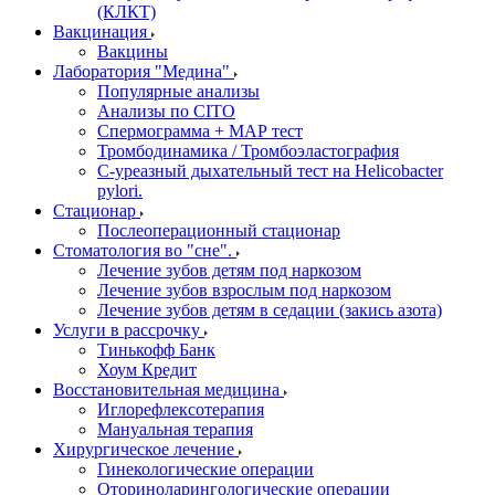
(КЛКТ)
Вакцинация
Вакцины
Лаборатория "Медина"
Популярные анализы
Анализы по CITO
Спермограмма + МАР тест
Тромбодинамика / Тромбоэластография
С-уреазный дыхательный тест на Helicobacter
pylori.
Стационар
Послеоперационный стационар
Стоматология во "сне".
Лечение зубов детям под наркозом
Лечение зубов взрослым под наркозом
Лечение зубов детям в седации (закись азота)
Услуги в рассрочку
Тинькофф Банк
Хоум Кредит
Восстановительная медицина
Иглорефлексотерапия
Мануальная терапия
Хирургическое лечение
Гинекологические операции
Оториноларингологические операции