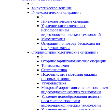
Хирургическое лечение
Гинекологические операции
Гинекологические операции
Удаление кисты яичника с
использованием
видеоэндоскопических технологий
Миомэктомия
Операции по поводу бесплодия на
придатках матки
Оториноларингологические операции
Оториноларингологические операции
Тонзиллэктомия
Септопластика
Подслизистая вазотомия нижних
носовых раковин
Увулопластика
Микрогайморотомия с использованием
видеоэндоскопических технологий
Удаление новообразования полости
носа с использованием
видеоэндоскопических технологий
Удаление полипов носовых ходов с