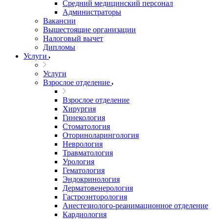
Средний медицинский персонал
Администраторы
Вакансии
Вышестоящие организации
Налоговый вычет
Дипломы
Услуги
Услуги
Взрослое отделение
Взрослое отделение
Хирургия
Гинекология
Стоматология
Оториноларингология
Неврология
Травматология
Урология
Гематология
Эндокринология
Дерматовенерология
Гастроэнторология
Анестезиолого-реанимационное отделение
Кардиология