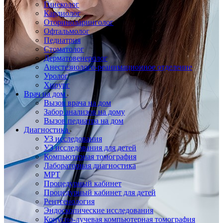
Гинеколог
Кардиолог
Оториноларинголог
Офтальмолог
Педиатрия
Стоматолог
Дерматовенеролог
Анестезиолого-реанимационное отделение
Уролог
Хирург
Врач на дом
Вызов врача на дом
Забор анализов на дому
Вызов педиатра на дом
Диагностика
УЗ исследования
УЗ исследования для детей
Компьютерная томография
Лабораторная диагностика
МРТ
Процедурный кабинет
Процедурный кабинет для детей
Рентгенология
Эндоскопические исследования
Конусно-лучевая компьютерная томография