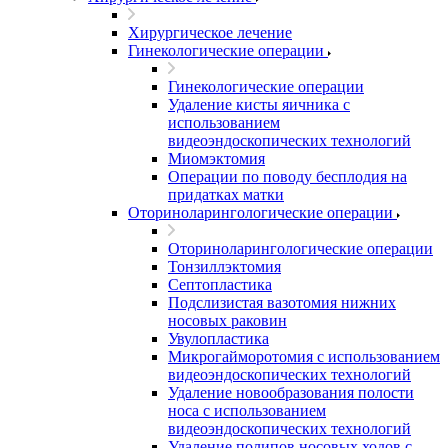
Хирургическое лечение
Гинекологические операции
Гинекологические операции
Удаление кисты яичника с
использованием
видеоэндоскопических технологий
Миомэктомия
Операции по поводу бесплодия на
придатках матки
Оториноларингологические операции
Оториноларингологические операции
Тонзиллэктомия
Септопластика
Подслизистая вазотомия нижних
носовых раковин
Увулопластика
Микрогайморотомия с использованием
видеоэндоскопических технологий
Удаление новообразования полости
носа с использованием
видеоэндоскопических технологий
Удаление полипов носовых ходов с