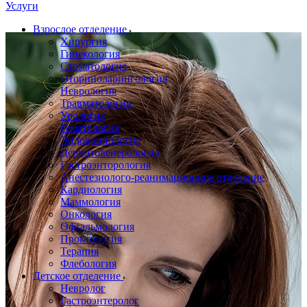
Услуги
Взрослое отделение
Хирургия
Гинекология
Стоматология
Оториноларингология
Неврология
Травматология
Урология
Гематология
Эндокринология
Дерматовенерология
Гастроэнторология
Анестезиолого-реанимационное отделение
Кардиология
Маммология
Онкология
Офтальмология
Проктология
Терапия
Флебология
Детское отделение
Невролог
Гастроэнтеролог