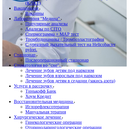
(КЛКТ)
Вакцинация
Вакцины
Лаборатория "Медина"
Популярные анализы
Анализы по CITO
Спермограмма + МАР тест
Тромбодинамика / Тромбоэластография
С-уреазный дыхательный тест на Helicobacter
pylori.
Стационар
Послеоперационный стационар
Стоматология во "сне".
Лечение зубов детям под наркозом
Лечение зубов взрослым под наркозом
Лечение зубов детям в седации (закись азота)
Услуги в рассрочку
Тинькофф Банк
Хоум Кредит
Восстановительная медицина
Иглорефлексотерапия
Мануальная терапия
Хирургическое лечение
Гинекологические операции
Оториноларингологические операции