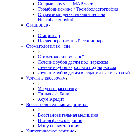
Спермограмма + МАР тест
Тромбодинамика / Тромбоэластография
С-уреазный дыхательный тест на
Helicobacter pylori.
Стационар
Стационар
Послеоперационный стационар
Стоматология во "сне".
Стоматология во "сне".
Лечение зубов детям под наркозом
Лечение зубов взрослым под наркозом
Лечение зубов детям в седации (закись азота)
Услуги в рассрочку
Услуги в рассрочку
Тинькофф Банк
Хоум Кредит
Восстановительная медицина
Восстановительная медицина
Иглорефлексотерапия
Мануальная терапия
Хирургическое лечение