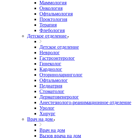
Маммология
Онкология
Офтальмология
Проктология
Терапия
Флебология
Детское отделение
Детское отделение
Невролог
Гастроэнтеролог
Гинеколог
Кардиолог
Оториноларинголог
Офтальмолог
Педиатрия
Стоматолог
Дерматовенеролог
Анестезиолого-реанимационное отделение
Уролог
Хирург
Врач на дом
Врач на дом
Вызов врача на дом