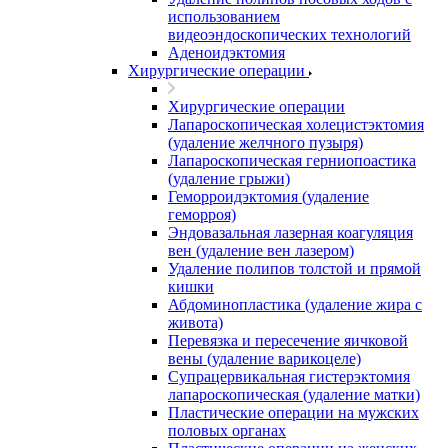
использованием
видеоэндоскопических технологий
Аденоидэктомия
Хирургические операции
Хирургические операции
Лапароскопическая холецистэктомия
(удаление желчного пузыря)
Лапароскопическая герниопоастика
(удаление грыжи)
Геморроидэктомия (удаление
геморроя)
Эндовазальная лазерная коагуляция
вен (удаление вен лазером)
Удаление полипов толстой и прямой
кишки
Абдоминопластика (удаление жира с
живота)
Перевязка и пересечение яичковой
вены (удаление варикоцеле)
Супрацервикальная гистерэктомия
лапароскопическая (удаление матки)
Пластические операции на мужских
половых органах