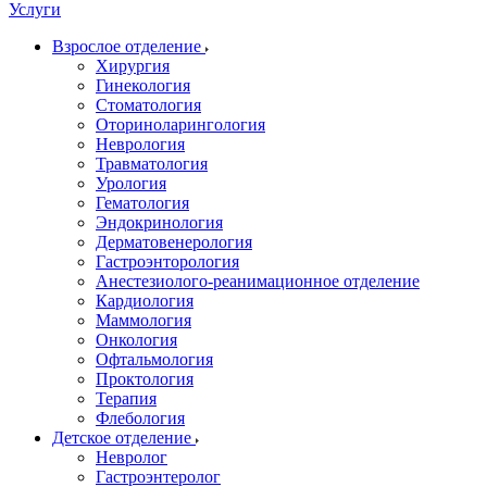
Услуги
Взрослое отделение
Хирургия
Гинекология
Стоматология
Оториноларингология
Неврология
Травматология
Урология
Гематология
Эндокринология
Дерматовенерология
Гастроэнторология
Анестезиолого-реанимационное отделение
Кардиология
Маммология
Онкология
Офтальмология
Проктология
Терапия
Флебология
Детское отделение
Невролог
Гастроэнтеролог