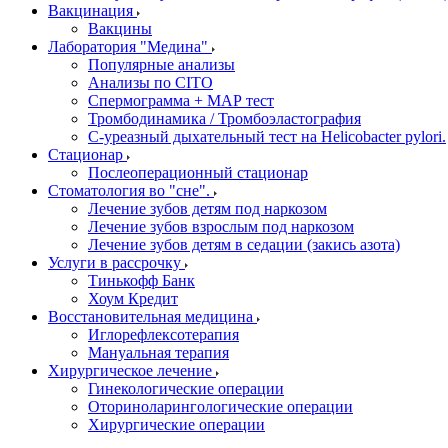
Вакцинация
Вакцины
Лаборатория "Медина"
Популярные анализы
Анализы по CITO
Спермограмма + МАР тест
Тромбодинамика / Тромбоэластография
С-уреазный дыхательный тест на Helicobacter pylori.
Стационар
Послеоперационный стационар
Стоматология во "сне".
Лечение зубов детям под наркозом
Лечение зубов взрослым под наркозом
Лечение зубов детям в седации (закись азота)
Услуги в рассрочку
Тинькофф Банк
Хоум Кредит
Восстановительная медицина
Иглорефлексотерапия
Мануальная терапия
Хирургическое лечение
Гинекологические операции
Оториноларингологические операции
Хирургические операции