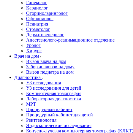
Гинеколог
Кардиолог
Оториноларинголог
Офтальмолог
Педиатрия
Стоматолог
Дерматовенеролог
Анестезиолого-реанимационное отделение
Уролог
Хирург
Врач на дом
Вызов врача на дом
Забор анализов на дому
Вызов педиатра на дом
Диагностика
УЗ исследования
УЗ исследования для детей
Компьютерная томография
Лабораторная диагностика
МРТ
Процедурный кабинет
Процедурный кабинет для детей
Рентгенология
Эндоскопические исследования
Конусно-лучевая компьютерная томография (КЛКТ