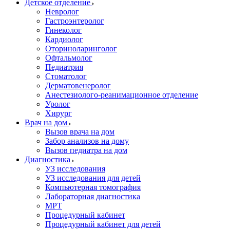
Детское отделение
Невролог
Гастроэнтеролог
Гинеколог
Кардиолог
Оториноларинголог
Офтальмолог
Педиатрия
Стоматолог
Дерматовенеролог
Анестезиолого-реанимационное отделение
Уролог
Хирург
Врач на дом
Вызов врача на дом
Забор анализов на дому
Вызов педиатра на дом
Диагностика
УЗ исследования
УЗ исследования для детей
Компьютерная томография
Лабораторная диагностика
МРТ
Процедурный кабинет
Процедурный кабинет для детей