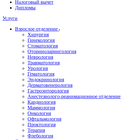
Налоговый вычет
Дипломы
Услуги
Взрослое отделение
Хирургия
Гинекология
Стоматология
Оториноларингология
Неврология
Травматология
Урология
Гематология
Эндокринология
Дерматовенерология
Гастроэнторология
Анестезиолого-реанимационное отделение
Кардиология
Маммология
Онкология
Офтальмология
Проктология
Терапия
Флебология