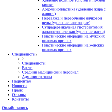
Удаление полипов толстой и прямой
кишки
Абдоминопластика (удаление жира с
живота)
Перевязка и пересечение яичковой
вены (удаление варикоцеле)
Супрацервикальная гистерэктомия
лапароскопическая (удаление матки)
Пластические операции на мужских
половых органах
Пластические операции на женских
половых органах
Специалисты
Специалисты
Врачи
Средний медицинский персонал
Администраторы
Пациентам
Новости
Прайс
Отзывы
Контакты
Онлайн запись