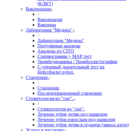
(КЛКТ)
Вакцинация
Вакцинация
Вакцины
Лаборатория "Медина"
Лаборатория "Медина"
Популярные анализы
Анализы по CITO
Спермограмма + МАР тест
Тромбодинамика / Тромбоэластография
С-уреазный дыхательный тест на
Helicobacter pylori.
Стационар
Стационар
Послеоперационный стационар
Стоматология во "сне".
Стоматология во "сне".
Лечение зубов детям под наркозом
Лечение зубов взрослым под наркозом
Лечение зубов детям в седации (закись азота)
Услуги в рассрочку