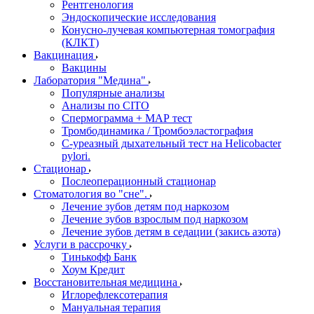
Рентгенология
Эндоскопические исследования
Конусно-лучевая компьютерная томография
(КЛКТ)
Вакцинация
Вакцины
Лаборатория "Медина"
Популярные анализы
Анализы по CITO
Спермограмма + МАР тест
Тромбодинамика / Тромбоэластография
С-уреазный дыхательный тест на Helicobacter
pylori.
Стационар
Послеоперационный стационар
Стоматология во "сне".
Лечение зубов детям под наркозом
Лечение зубов взрослым под наркозом
Лечение зубов детям в седации (закись азота)
Услуги в рассрочку
Тинькофф Банк
Хоум Кредит
Восстановительная медицина
Иглорефлексотерапия
Мануальная терапия