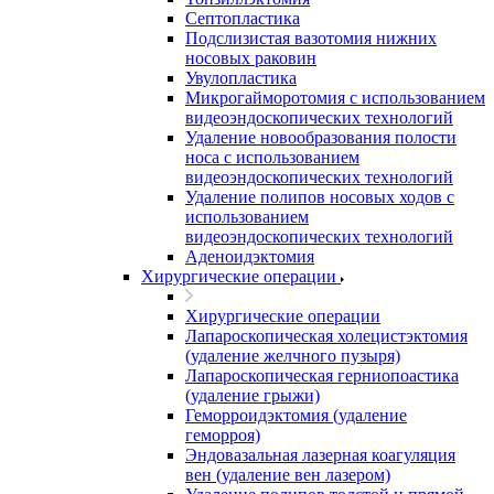
Септопластика
Подслизистая вазотомия нижних
носовых раковин
Увулопластика
Микрогайморотомия с использованием
видеоэндоскопических технологий
Удаление новообразования полости
носа с использованием
видеоэндоскопических технологий
Удаление полипов носовых ходов с
использованием
видеоэндоскопических технологий
Аденоидэктомия
Хирургические операции
Хирургические операции
Лапароскопическая холецистэктомия
(удаление желчного пузыря)
Лапароскопическая герниопоастика
(удаление грыжи)
Геморроидэктомия (удаление
геморроя)
Эндовазальная лазерная коагуляция
вен (удаление вен лазером)