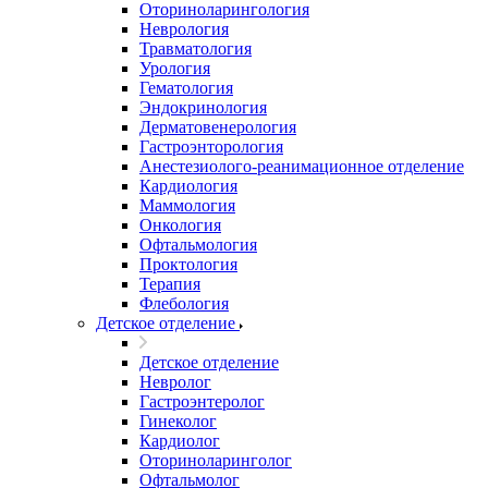
Оториноларингология
Неврология
Травматология
Урология
Гематология
Эндокринология
Дерматовенерология
Гастроэнторология
Анестезиолого-реанимационное отделение
Кардиология
Маммология
Онкология
Офтальмология
Проктология
Терапия
Флебология
Детское отделение
Детское отделение
Невролог
Гастроэнтеролог
Гинеколог
Кардиолог
Оториноларинголог
Офтальмолог