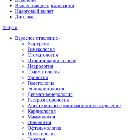
Вышестоящие организации
Налоговый вычет
Дипломы
Услуги
Взрослое отделение
Хирургия
Гинекология
Стоматология
Оториноларингология
Неврология
Травматология
Урология
Гематология
Эндокринология
Дерматовенерология
Гастроэнторология
Анестезиолого-реанимационное отделение
Кардиология
Маммология
Онкология
Офтальмология
Проктология
Терапия