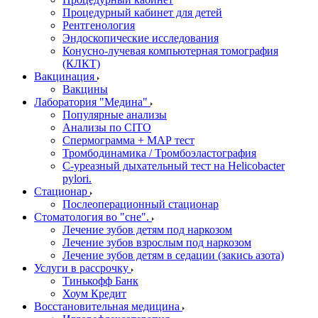
Процедурный кабинет для детей
Рентгенология
Эндоскопические исследования
Конусно-лучевая компьютерная томография
(КЛКТ)
Вакцинация
Вакцины
Лаборатория "Медина"
Популярные анализы
Анализы по CITO
Спермограмма + МАР тест
Тромбодинамика / Тромбоэластография
С-уреазный дыхательный тест на Helicobacter
pylori.
Стационар
Послеоперационный стационар
Стоматология во "сне".
Лечение зубов детям под наркозом
Лечение зубов взрослым под наркозом
Лечение зубов детям в седации (закись азота)
Услуги в рассрочку
Тинькофф Банк
Хоум Кредит
Восстановительная медицина