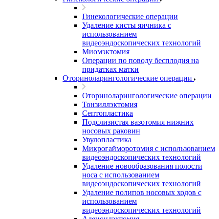
Гинекологические операции
Удаление кисты яичника с
использованием
видеоэндоскопических технологий
Миомэктомия
Операции по поводу бесплодия на
придатках матки
Оториноларингологические операции
Оториноларингологические операции
Тонзиллэктомия
Септопластика
Подслизистая вазотомия нижних
носовых раковин
Увулопластика
Микрогайморотомия с использованием
видеоэндоскопических технологий
Удаление новообразования полости
носа с использованием
видеоэндоскопических технологий
Удаление полипов носовых ходов с
использованием
видеоэндоскопических технологий
Аденоидэктомия