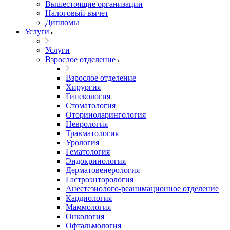
Вышестоящие организации
Налоговый вычет
Дипломы
Услуги
Услуги
Взрослое отделение
Взрослое отделение
Хирургия
Гинекология
Стоматология
Оториноларингология
Неврология
Травматология
Урология
Гематология
Эндокринология
Дерматовенерология
Гастроэнторология
Анестезиолого-реанимационное отделение
Кардиология
Маммология
Онкология
Офтальмология