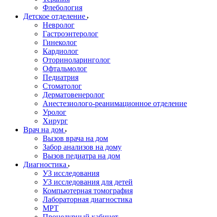
Флебология
Детское отделение
Невролог
Гастроэнтеролог
Гинеколог
Кардиолог
Оториноларинголог
Офтальмолог
Педиатрия
Стоматолог
Дерматовенеролог
Анестезиолого-реанимационное отделение
Уролог
Хирург
Врач на дом
Вызов врача на дом
Забор анализов на дому
Вызов педиатра на дом
Диагностика
УЗ исследования
УЗ исследования для детей
Компьютерная томография
Лабораторная диагностика
МРТ
Процедурный кабинет