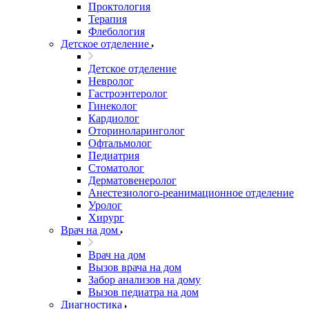
Проктология
Терапия
Флебология
Детское отделение
Детское отделение
Невролог
Гастроэнтеролог
Гинеколог
Кардиолог
Оториноларинголог
Офтальмолог
Педиатрия
Стоматолог
Дерматовенеролог
Анестезиолого-реанимационное отделение
Уролог
Хирург
Врач на дом
Врач на дом
Вызов врача на дом
Забор анализов на дому
Вызов педиатра на дом
Диагностика