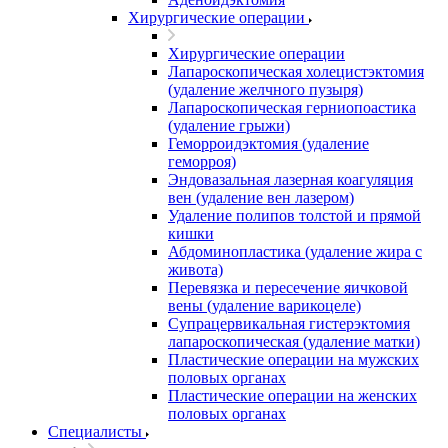
Хирургические операции
Хирургические операции
Лапароскопическая холецистэктомия
(удаление желчного пузыря)
Лапароскопическая герниопоастика
(удаление грыжи)
Геморроидэктомия (удаление
геморроя)
Эндовазальная лазерная коагуляция
вен (удаление вен лазером)
Удаление полипов толстой и прямой
кишки
Абдоминопластика (удаление жира с
живота)
Перевязка и пересечение яичковой
вены (удаление варикоцеле)
Супрацервикальная гистерэктомия
лапароскопическая (удаление матки)
Пластические операции на мужских
половых органах
Пластические операции на женских
половых органах
Специалисты