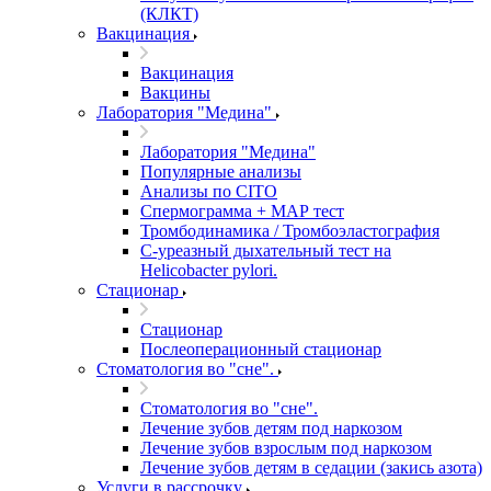
(КЛКТ)
Вакцинация
Вакцинация
Вакцины
Лаборатория "Медина"
Лаборатория "Медина"
Популярные анализы
Анализы по CITO
Спермограмма + МАР тест
Тромбодинамика / Тромбоэластография
С-уреазный дыхательный тест на
Helicobacter pylori.
Стационар
Стационар
Послеоперационный стационар
Стоматология во "сне".
Стоматология во "сне".
Лечение зубов детям под наркозом
Лечение зубов взрослым под наркозом
Лечение зубов детям в седации (закись азота)
Услуги в рассрочку