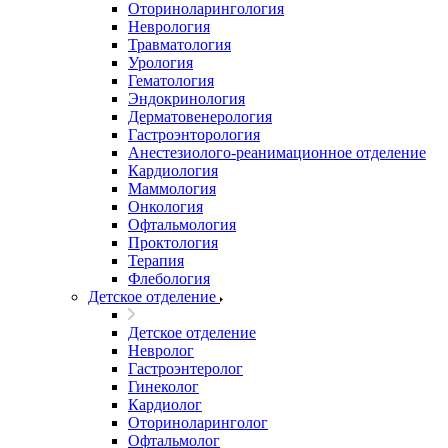
Оториноларингология
Неврология
Травматология
Урология
Гематология
Эндокринология
Дерматовенерология
Гастроэнторология
Анестезиолого-реанимационное отделение
Кардиология
Маммология
Онкология
Офтальмология
Проктология
Терапия
Флебология
Детское отделение
Детское отделение
Невролог
Гастроэнтеролог
Гинеколог
Кардиолог
Оториноларинголог
Офтальмолог