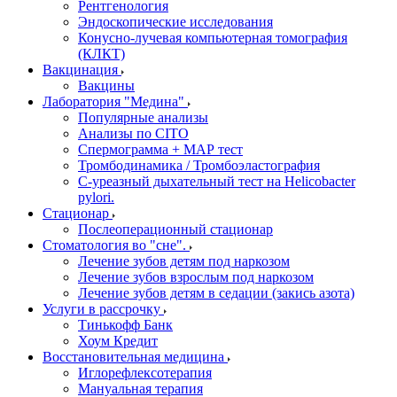
Рентгенология
Эндоскопические исследования
Конусно-лучевая компьютерная томография
(КЛКТ)
Вакцинация
Вакцины
Лаборатория "Медина"
Популярные анализы
Анализы по CITO
Спермограмма + МАР тест
Тромбодинамика / Тромбоэластография
С-уреазный дыхательный тест на Helicobacter
pylori.
Стационар
Послеоперационный стационар
Стоматология во "сне".
Лечение зубов детям под наркозом
Лечение зубов взрослым под наркозом
Лечение зубов детям в седации (закись азота)
Услуги в рассрочку
Тинькофф Банк
Хоум Кредит
Восстановительная медицина
Иглорефлексотерапия
Мануальная терапия