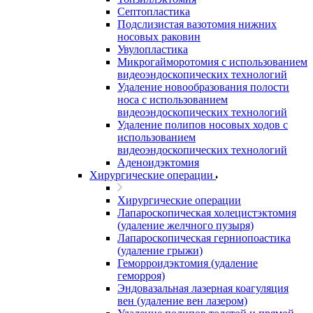
Септопластика
Подслизистая вазотомия нижних
носовых раковин
Увулопластика
Микрогайморотомия с использованием
видеоэндоскопических технологий
Удаление новообразования полости
носа с использованием
видеоэндоскопических технологий
Удаление полипов носовых ходов с
использованием
видеоэндоскопических технологий
Аденоидэктомия
Хирургические операции
Хирургические операции
Лапароскопическая холецистэктомия
(удаление желчного пузыря)
Лапароскопическая герниопоастика
(удаление грыжи)
Геморроидэктомия (удаление
геморроя)
Эндовазальная лазерная коагуляция
вен (удаление вен лазером)