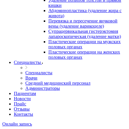
Удаление полипов толстой и прямой
кишки
Абдоминопластика (удаление жира с
живота)
Перевязка и пересечение яичковой
вены (удаление варикоцеле)
Супрацервикальная гистерэктомия
лапароскопическая (удаление матки)
Пластические операции на мужских
половых органах
Пластические операции на женских
половых органах
Специалисты
Специалисты
Врачи
Средний медицинский персонал
Администраторы
Пациентам
Новости
Прайс
Отзывы
Контакты
Онлайн запись