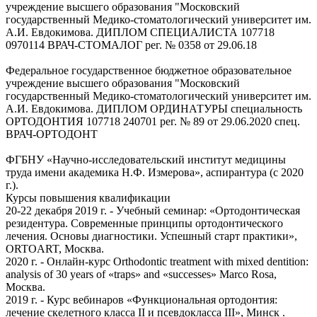
учреждение высшего образования "Московский
государственный Медико-стоматологический университет им.
А.И. Евдокимова. ДИПЛОМ СПЕЦИАЛИСТА 107718
0970114 ВРАЧ-СТОМАЛОГ рег. № 0358 от 29.06.18
Федеральное государственное бюджетное образовательное
учреждение высшего образования "Московский
государственный Медико-стоматологический университет им.
А.И. Евдокимова. ДИПЛОМ ОРДИНАТУРЫ специальность
ОРТОДОНТИЯ 107718 240701 рег. № 89 от 29.06.2020 спец.
ВРАЧ-ОРТОДОНТ
ФГБНУ «Научно-исследовательский институт медицины
труда имени академика Н.Ф. Измерова», аспирантура (с 2020
г.).
Курсы повышения квалификации
20-22 декабря 2019 г. - Учебный семинар: «Ортодонтическая
резидентура. Современные принципы ортодонтического
лечения. Основы диагностики. Успешный старт практики»,
ORTOART, Москва.
2020 г. - Онлайн-курс Orthodontic treatment with mixed dentition:
analysis of 30 years of «traps» and «successes» Marco Rosa,
Москва.
2019 г. - Курс вебинаров «Функциональная ортодонтия:
лечение скелетного класса II и псевдокласса III», Минск .