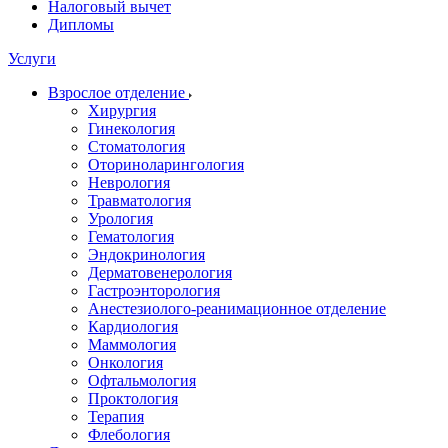
Налоговый вычет
Дипломы
Услуги
Взрослое отделение
Хирургия
Гинекология
Стоматология
Оториноларингология
Неврология
Травматология
Урология
Гематология
Эндокринология
Дерматовенерология
Гастроэнторология
Анестезиолого-реанимационное отделение
Кардиология
Маммология
Онкология
Офтальмология
Проктология
Терапия
Флебология