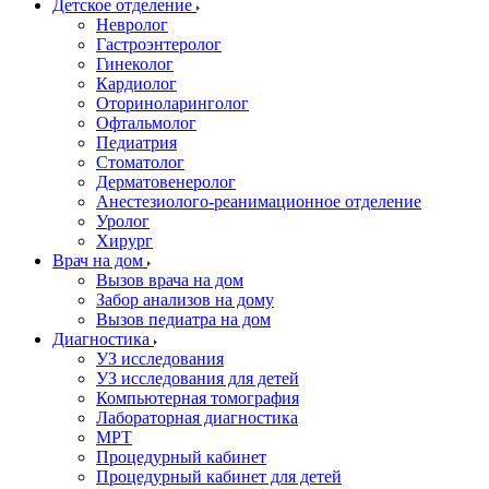
Детское отделение
Невролог
Гастроэнтеролог
Гинеколог
Кардиолог
Оториноларинголог
Офтальмолог
Педиатрия
Стоматолог
Дерматовенеролог
Анестезиолого-реанимационное отделение
Уролог
Хирург
Врач на дом
Вызов врача на дом
Забор анализов на дому
Вызов педиатра на дом
Диагностика
УЗ исследования
УЗ исследования для детей
Компьютерная томография
Лабораторная диагностика
МРТ
Процедурный кабинет
Процедурный кабинет для детей