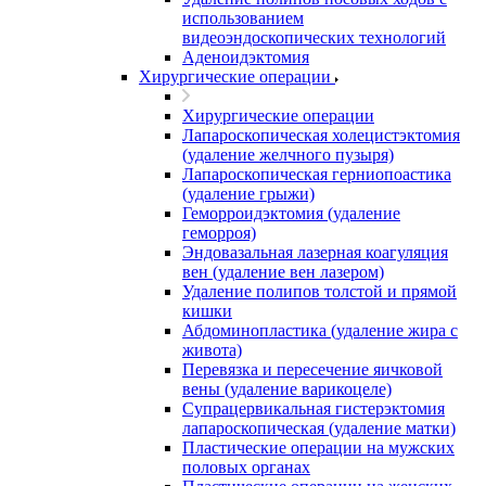
использованием
видеоэндоскопических технологий
Аденоидэктомия
Хирургические операции
Хирургические операции
Лапароскопическая холецистэктомия
(удаление желчного пузыря)
Лапароскопическая герниопоастика
(удаление грыжи)
Геморроидэктомия (удаление
геморроя)
Эндовазальная лазерная коагуляция
вен (удаление вен лазером)
Удаление полипов толстой и прямой
кишки
Абдоминопластика (удаление жира с
живота)
Перевязка и пересечение яичковой
вены (удаление варикоцеле)
Супрацервикальная гистерэктомия
лапароскопическая (удаление матки)
Пластические операции на мужских
половых органах