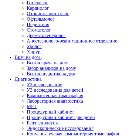
Гинеколог
Кардиолог
Оториноларинголог
Офтальмолог
Педиатрия
Стоматолог
Дерматовенеролог
Анестезиолого-реанимационное отделение
Уролог
Хирург
Врач на дом
Вызов врача на дом
Забор анализов на дому
Вызов педиатра на дом
Диагностика
УЗ исследования
УЗ исследования для детей
Компьютерная томография
Лабораторная диагностика
МРТ
Процедурный кабинет
Процедурный кабинет для детей
Рентгенология
Эндоскопические исследования
Конусно-лучевая компьютерная томография