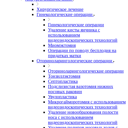
Хирургическое лечение
Гинекологические операции
Гинекологические операции
Удаление кисты яичника с
использованием
видеоэндоскопических технологий
Миомэктомия
Операции по поводу бесплодия на
придатках матки
Оториноларингологические операции
Оториноларингологические операции
Тонзиллэктомия
Септопластика
Подслизистая вазотомия нижних
носовых раковин
Увулопластика
Микрогайморотомия с использованием
видеоэндоскопических технологий
Удаление новообразования полости
носа с использованием
видеоэндоскопических технологий
Удаление полипов носовых ходов с