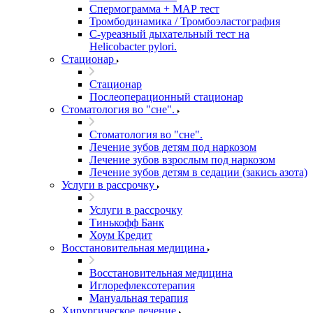
Спермограмма + МАР тест
Тромбодинамика / Тромбоэластография
С-уреазный дыхательный тест на
Helicobacter pylori.
Стационар
Стационар
Послеоперационный стационар
Стоматология во "сне".
Стоматология во "сне".
Лечение зубов детям под наркозом
Лечение зубов взрослым под наркозом
Лечение зубов детям в седации (закись азота)
Услуги в рассрочку
Услуги в рассрочку
Тинькофф Банк
Хоум Кредит
Восстановительная медицина
Восстановительная медицина
Иглорефлексотерапия
Мануальная терапия
Хирургическое лечение