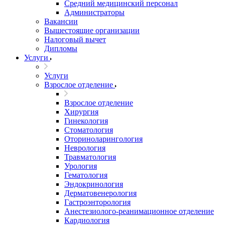
Средний медицинский персонал
Администраторы
Вакансии
Вышестоящие организации
Налоговый вычет
Дипломы
Услуги
Услуги
Взрослое отделение
Взрослое отделение
Хирургия
Гинекология
Стоматология
Оториноларингология
Неврология
Травматология
Урология
Гематология
Эндокринология
Дерматовенерология
Гастроэнторология
Анестезиолого-реанимационное отделение
Кардиология