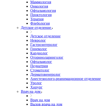
Маммология
Онкология
Офтальмология
Проктология
Терапия
Флебология
Детское отделение
Детское отделение
Невролог
Гастроэнтеролог
Гинеколог
Кардиолог
Оториноларинголог
Офтальмолог
Педиатрия
Стоматолог
Дерматовенеролог
Анестезиолого-реанимационное отделение
Уролог
Хирург
Врач на дом
Врач на дом
Вызов врача на дом