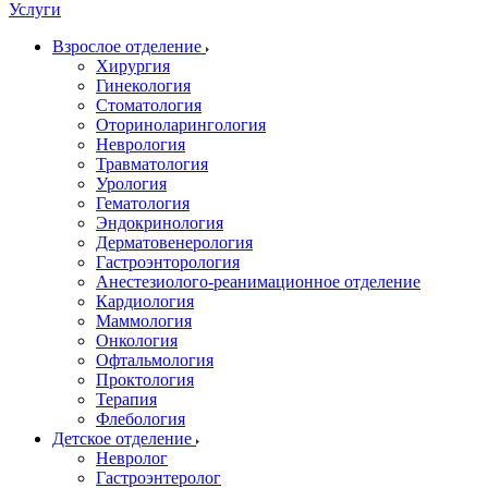
Услуги
Взрослое отделение
Хирургия
Гинекология
Стоматология
Оториноларингология
Неврология
Травматология
Урология
Гематология
Эндокринология
Дерматовенерология
Гастроэнторология
Анестезиолого-реанимационное отделение
Кардиология
Маммология
Онкология
Офтальмология
Проктология
Терапия
Флебология
Детское отделение
Невролог
Гастроэнтеролог