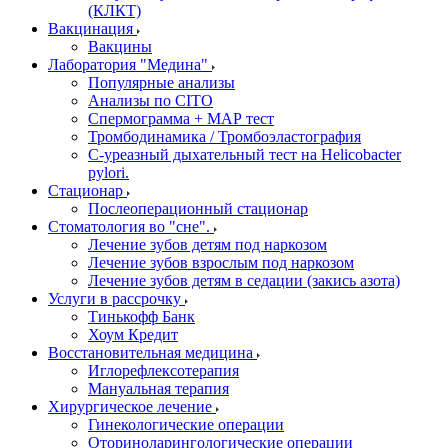
(КЛКТ)
Вакцинация
Вакцины
Лаборатория "Медина"
Популярные анализы
Анализы по CITO
Спермограмма + МАР тест
Тромбодинамика / Тромбоэластография
С-уреазный дыхательный тест на Helicobacter
pylori.
Стационар
Послеоперационный стационар
Стоматология во "сне".
Лечение зубов детям под наркозом
Лечение зубов взрослым под наркозом
Лечение зубов детям в седации (закись азота)
Услуги в рассрочку
Тинькофф Банк
Хоум Кредит
Восстановительная медицина
Иглорефлексотерапия
Мануальная терапия
Хирургическое лечение
Гинекологические операции
Оториноларингологические операции