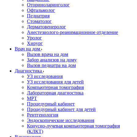
Оториноларинголог
Офтальмолог
Педиатрия
Стоматолог
Дерматовенеролог
Анестезиолого-реанимационное отделение
Уролог
Хирург
Врач на дом
Вызов врача на дом
Забор анализов на дому
Вызов педиатра на дом
Диагностика
УЗ исследования
УЗ исследования для детей
Компьютерная томография
Лабораторная диагностика
МРТ
Процедурный кабинет
Процедурный кабинет для детей
Рентгенология
Эндоскопические исследования
Конусно-лучевая компьютерная томография
(КЛКТ)
Вакцинация