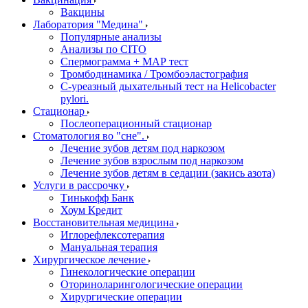
Вакцины
Лаборатория "Медина"
Популярные анализы
Анализы по CITO
Спермограмма + МАР тест
Тромбодинамика / Тромбоэластография
С-уреазный дыхательный тест на Helicobacter
pylori.
Стационар
Послеоперационный стационар
Стоматология во "сне".
Лечение зубов детям под наркозом
Лечение зубов взрослым под наркозом
Лечение зубов детям в седации (закись азота)
Услуги в рассрочку
Тинькофф Банк
Хоум Кредит
Восстановительная медицина
Иглорефлексотерапия
Мануальная терапия
Хирургическое лечение
Гинекологические операции
Оториноларингологические операции
Хирургические операции