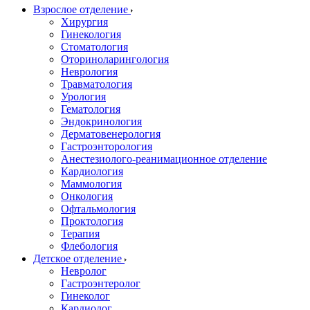
Взрослое отделение
Хирургия
Гинекология
Стоматология
Оториноларингология
Неврология
Травматология
Урология
Гематология
Эндокринология
Дерматовенерология
Гастроэнторология
Анестезиолого-реанимационное отделение
Кардиология
Маммология
Онкология
Офтальмология
Проктология
Терапия
Флебология
Детское отделение
Невролог
Гастроэнтеролог
Гинеколог
Кардиолог