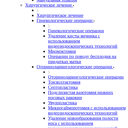
Хирургическое лечение
Хирургическое лечение
Гинекологические операции
Гинекологические операции
Удаление кисты яичника с
использованием
видеоэндоскопических технологий
Миомэктомия
Операции по поводу бесплодия на
придатках матки
Оториноларингологические операции
Оториноларингологические операции
Тонзиллэктомия
Септопластика
Подслизистая вазотомия нижних
носовых раковин
Увулопластика
Микрогайморотомия с использованием
видеоэндоскопических технологий
Удаление новообразования полости
носа с использованием