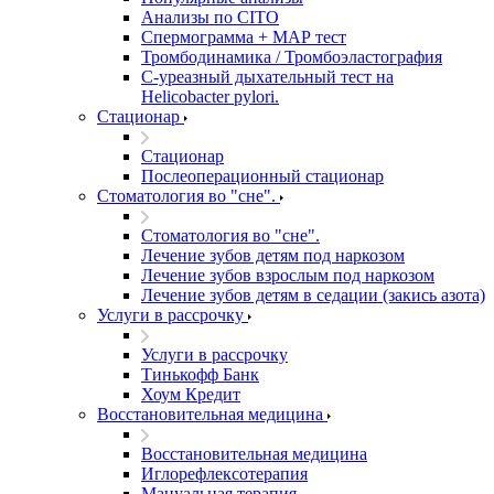
Анализы по CITO
Спермограмма + МАР тест
Тромбодинамика / Тромбоэластография
С-уреазный дыхательный тест на
Helicobacter pylori.
Стационар
Стационар
Послеоперационный стационар
Стоматология во "сне".
Стоматология во "сне".
Лечение зубов детям под наркозом
Лечение зубов взрослым под наркозом
Лечение зубов детям в седации (закись азота)
Услуги в рассрочку
Услуги в рассрочку
Тинькофф Банк
Хоум Кредит
Восстановительная медицина
Восстановительная медицина
Иглорефлексотерапия
Мануальная терапия