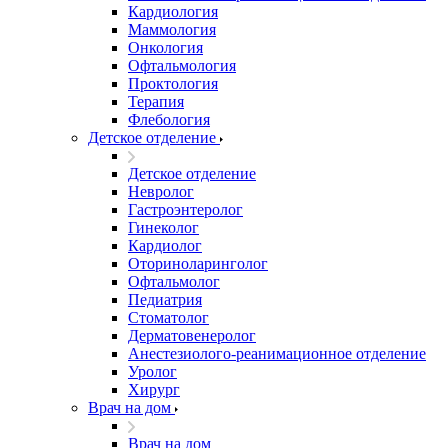
Кардиология
Маммология
Онкология
Офтальмология
Проктология
Терапия
Флебология
Детское отделение
Детское отделение
Невролог
Гастроэнтеролог
Гинеколог
Кардиолог
Оториноларинголог
Офтальмолог
Педиатрия
Стоматолог
Дерматовенеролог
Анестезиолого-реанимационное отделение
Уролог
Хирург
Врач на дом
Врач на дом