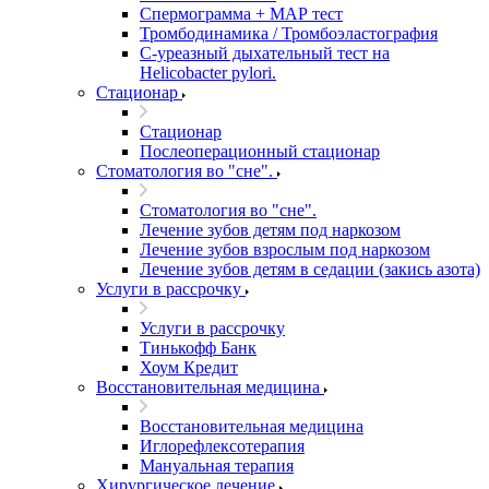
Спермограмма + МАР тест
Тромбодинамика / Тромбоэластография
С-уреазный дыхательный тест на
Helicobacter pylori.
Стационар
Стационар
Послеоперационный стационар
Стоматология во "сне".
Стоматология во "сне".
Лечение зубов детям под наркозом
Лечение зубов взрослым под наркозом
Лечение зубов детям в седации (закись азота)
Услуги в рассрочку
Услуги в рассрочку
Тинькофф Банк
Хоум Кредит
Восстановительная медицина
Восстановительная медицина
Иглорефлексотерапия
Мануальная терапия
Хирургическое лечение