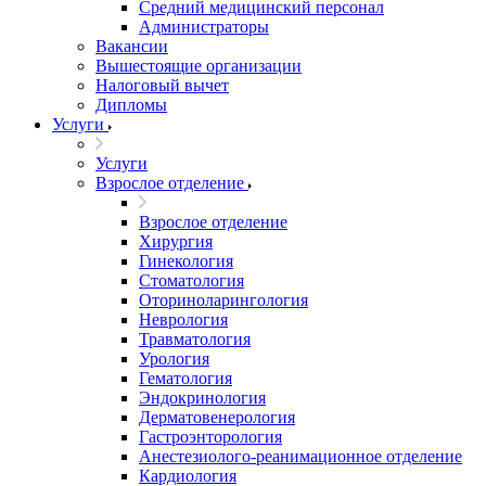
Средний медицинский персонал
Администраторы
Вакансии
Вышестоящие организации
Налоговый вычет
Дипломы
Услуги
Услуги
Взрослое отделение
Взрослое отделение
Хирургия
Гинекология
Стоматология
Оториноларингология
Неврология
Травматология
Урология
Гематология
Эндокринология
Дерматовенерология
Гастроэнторология
Анестезиолого-реанимационное отделение
Кардиология