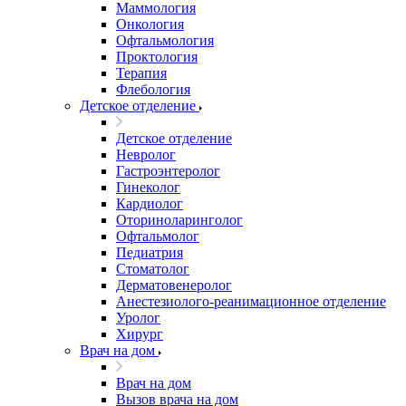
Маммология
Онкология
Офтальмология
Проктология
Терапия
Флебология
Детское отделение
Детское отделение
Невролог
Гастроэнтеролог
Гинеколог
Кардиолог
Оториноларинголог
Офтальмолог
Педиатрия
Стоматолог
Дерматовенеролог
Анестезиолого-реанимационное отделение
Уролог
Хирург
Врач на дом
Врач на дом
Вызов врача на дом