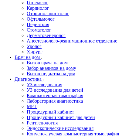
Гинеколог
Кардиолог
Оториноларинголог
Офтальмолог
Педиатрия
Стоматолог
Дерматовенеролог
Анестезиолого-реанимационное отделение
Уролог
Хирург
Врач на дом
Вызов врача на дом
Забор анализов на дому
Вызов педиатра на дом
Диагностика
УЗ исследования
УЗ исследования для детей
Компьютерная томография
Лабораторная диагностика
МРТ
Процедурный кабинет
Процедурный кабинет для детей
Рентгенология
Эндоскопические исследования
Конусно-лучевая компьютерная томография