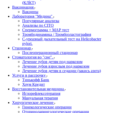
(КЛКТ)
Вакцинация
Вакцины
Лаборатория "Медина"
Популярные анализы
Анализы по CITO
Спермограмма + МАР тест
Тромбодинамика / Тромбоэластография
С-уреазный дыхательный тест на Helicobacter
pylori.
Стационар
Послеоперационный стационар
Стоматология во "сне".
Лечение зубов детям под наркозом
Лечение зубов взрослым под наркозом
Лечение зубов детям в седации (закись азота)
Услуги в рассрочку
Тинькофф Банк
Хоум Кредит
Восстановительная медицина
Иглорефлексотерапия
Мануальная терапия
Хирургическое лечение
Гинекологические операции
Оториноларингологические операции