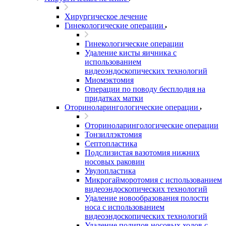
Хирургическое лечение
Гинекологические операции
Гинекологические операции
Удаление кисты яичника с
использованием
видеоэндоскопических технологий
Миомэктомия
Операции по поводу бесплодия на
придатках матки
Оториноларингологические операции
Оториноларингологические операции
Тонзиллэктомия
Септопластика
Подслизистая вазотомия нижних
носовых раковин
Увулопластика
Микрогайморотомия с использованием
видеоэндоскопических технологий
Удаление новообразования полости
носа с использованием
видеоэндоскопических технологий
Удаление полипов носовых ходов с