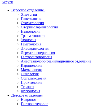
Услуги
Взрослое отделение
Хирургия
Гинекология
Стоматология
Оториноларингология
Неврология
Травматология
Урология
Гематология
Эндокринология
Дерматовенерология
Гастроэнторология
Анестезиолого-реанимационное отделение
Кардиология
Маммология
Онкология
Офтальмология
Проктология
Терапия
Флебология
Детское отделение
Невролог
Гастроэнтеролог