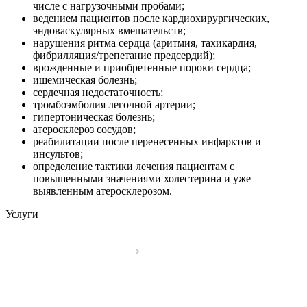
числе с нагрузочными пробами;
ведением пациентов после кардиохирургических,
эндоваскулярных вмешательств;
нарушения ритма сердца (аритмия, тахикардия,
фибрилляция/трепетание предсердий);
врожденные и приобретенные пороки сердца;
ишемическая болезнь;
сердечная недостаточность;
тромбоэмболия легочной артерии;
гипертоническая болезнь;
атеросклероз сосудов;
реабилитации после перенесенных инфарктов и
инсультов;
определение тактики лечения пациентам с
повышенными значениями холестерина и уже
выявленным атеросклерозом.
Услуги