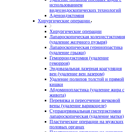
использованием
видеоэндоскопических технологий
Аденоидэктомия
Хирургические операции
Хирургические операции
Лапароскопическая холецистэктомия
(удаление желчного пузыря)
Лапароскопическая герниопоастика
(удаление грыжи)
Геморроидэктомия (удаление
геморроя)
Эндовазальная лазерная коагуляция
вен (удаление вен лазером)
Удаление полипов толстой и прямой
кишки
Абдоминопластика (удаление жира с
живота)
Перевязка и пересечение яичковой
вены (удаление варикоцеле)
Супрацервикальная гистерэктомия
лапароскопическая (удаление матки)
Пластические операции на мужских
половых органах