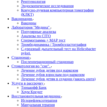
Рентгенология
Эндоскопические исследования
Конусно-лучевая компьютерная томография
(КЛКТ)
Вакцинация
Вакцины
Лаборатория "Медина"
Популярные анализы
Анализы по CITO
Спермограмма + МАР тест
Тромбодинамика / Тромбоэластография
С-уреазный дыхательный тест на Helicobacter
pylori.
Стационар
Послеоперационный стационар
Стоматология во "сне".
Лечение зубов детям под наркозом
Лечение зубов взрослым под наркозом
Лечение зубов детям в седации (закись азота)
Услуги в рассрочку
Тинькофф Банк
Хоум Кредит
Восстановительная медицина
Иглорефлексотерапия
Мануальная терапия