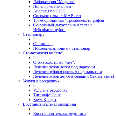
Лаборатория "Медина"
Популярные анализы
Анализы по CITO
Спермограмма + МАР тест
Тромбодинамика / Тромбоэластография
С-уреазный дыхательный тест на
Helicobacter pylori.
Стационар
Стационар
Послеоперационный стационар
Стоматология во "сне".
Стоматология во "сне".
Лечение зубов детям под наркозом
Лечение зубов взрослым под наркозом
Лечение зубов детям в седации (закись азота)
Услуги в рассрочку
Услуги в рассрочку
Тинькофф Банк
Хоум Кредит
Восстановительная медицина
Восстановительная медицина