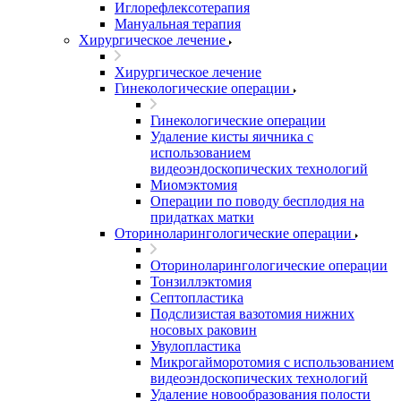
Иглорефлексотерапия
Мануальная терапия
Хирургическое лечение
Хирургическое лечение
Гинекологические операции
Гинекологические операции
Удаление кисты яичника с
использованием
видеоэндоскопических технологий
Миомэктомия
Операции по поводу бесплодия на
придатках матки
Оториноларингологические операции
Оториноларингологические операции
Тонзиллэктомия
Септопластика
Подслизистая вазотомия нижних
носовых раковин
Увулопластика
Микрогайморотомия с использованием
видеоэндоскопических технологий
Удаление новообразования полости