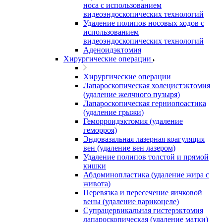
носа с использованием
видеоэндоскопических технологий
Удаление полипов носовых ходов с
использованием
видеоэндоскопических технологий
Аденоидэктомия
Хирургические операции
Хирургические операции
Лапароскопическая холецистэктомия
(удаление желчного пузыря)
Лапароскопическая герниопоастика
(удаление грыжи)
Геморроидэктомия (удаление
геморроя)
Эндовазальная лазерная коагуляция
вен (удаление вен лазером)
Удаление полипов толстой и прямой
кишки
Абдоминопластика (удаление жира с
живота)
Перевязка и пересечение яичковой
вены (удаление варикоцеле)
Супрацервикальная гистерэктомия
лапароскопическая (удаление матки)