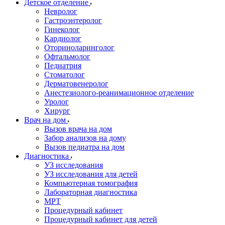
Детское отделение
Невролог
Гастроэнтеролог
Гинеколог
Кардиолог
Оториноларинголог
Офтальмолог
Педиатрия
Стоматолог
Дерматовенеролог
Анестезиолого-реанимационное отделение
Уролог
Хирург
Врач на дом
Вызов врача на дом
Забор анализов на дому
Вызов педиатра на дом
Диагностика
УЗ исследования
УЗ исследования для детей
Компьютерная томография
Лабораторная диагностика
МРТ
Процедурный кабинет
Процедурный кабинет для детей