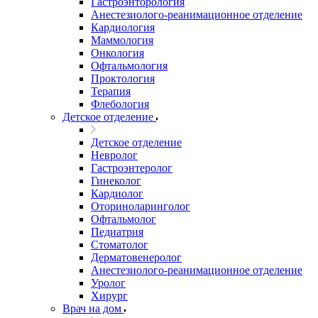
Гастроэнторология
Анестезиолого-реанимационное отделение
Кардиология
Маммология
Онкология
Офтальмология
Проктология
Терапия
Флебология
Детское отделение
Детское отделение
Невролог
Гастроэнтеролог
Гинеколог
Кардиолог
Оториноларинголог
Офтальмолог
Педиатрия
Стоматолог
Дерматовенеролог
Анестезиолого-реанимационное отделение
Уролог
Хирург
Врач на дом