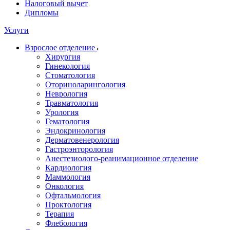
Налоговый вычет
Дипломы
Услуги
Взрослое отделение
Хирургия
Гинекология
Стоматология
Оториноларингология
Неврология
Травматология
Урология
Гематология
Эндокринология
Дерматовенерология
Гастроэнторология
Анестезиолого-реанимационное отделение
Кардиология
Маммология
Онкология
Офтальмология
Проктология
Терапия
Флебология