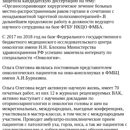
защитила кандидатскую диссертацию на тему:
«Органосохраняющее хирургическое лечение больных
местно-распространенным раком гортани в сочетании с
неоадъювантной таргетной полихимиотерапией».В
дальнейшем продолжили работу в должности ведущего
научного сотрудника на базе ФГБУ НКЦО ФМБА.
С 2017 по 2018 год на базе Федерального государственного
бюджетного медицинского исследовательского центра
онкологии имени Н.Н. Блохина Министерства
здравоохранения РФ успешно закончила интернату по
специальности «Онкология».
Ольга Олеговна являлась постоянным представителем
онкологических пациентов на онко-консилиумах в ФМБЦ
имени А.И.Бурназяна.
Ольга Олеговна ведет активную научную жизнь, имеет 70
печатных работ, из них 12 в журналах рецензируемых ВАК,
активно выступает с научными докладами по
оториноларингологии и онкологии головы и шеи на
межрегинальных, международных, выездные конференциях,
участвовала в мастер-классах, в том числе с международным
участием. Проводит амбулатро-поликлинические прием
пациентов с патологией уха, горла, носа, а так же пациентов с
злокачественными и доброкачественными образованиями