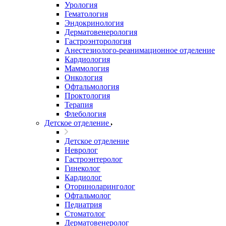
Урология
Гематология
Эндокринология
Дерматовенерология
Гастроэнторология
Анестезиолого-реанимационное отделение
Кардиология
Маммология
Онкология
Офтальмология
Проктология
Терапия
Флебология
Детское отделение
Детское отделение
Невролог
Гастроэнтеролог
Гинеколог
Кардиолог
Оториноларинголог
Офтальмолог
Педиатрия
Стоматолог
Дерматовенеролог