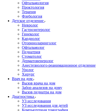
Офтальмология
Проктология
Терапия
Флебология
Детское отделение
Невролог
Гастроэнтеролог
Гинеколог
Кардиолог
Оториноларинголог
Офтальмолог
Педиатрия
Стоматолог
Дерматовенеролог
Анестезиолого-реанимационное отделение
Уролог
Хирург
Врач на дом
Вызов врача на дом
Забор анализов на дому
Вызов педиатра на дом
Диагностика
УЗ исследования
УЗ исследования для детей
Компьютерная томография