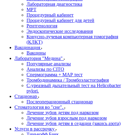
Лабораторная диагностика
МРТ
Процедурный кабинет
Процедурный кабинет для детей
Рентгенология
Эндоскопические исследования
Конусно-лучевая компьютерная томография
(КЛКТ)
Вакцинация
Вакцины
Лаборатория "Медина"
Популярные анализы
Анализы по CITO
Спермограмма + МАР тест
Тромбодинамика / Тромбоэластография
С-уреазный дыхательный тест на Helicobacter
pylori.
Стационар
Послеоперационный стационар
Стоматология во "сне".
Лечение зубов детям под наркозом
Лечение зубов взрослым под наркозом
Лечение зубов детям в седации (закись азота)
Услуги в рассрочку
Тинькофф Банк