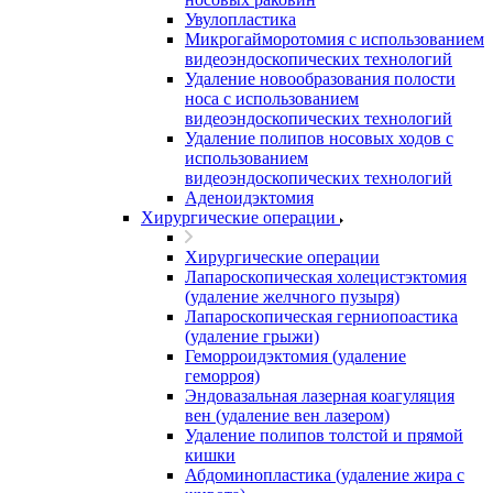
Увулопластика
Микрогайморотомия с использованием
видеоэндоскопических технологий
Удаление новообразования полости
носа с использованием
видеоэндоскопических технологий
Удаление полипов носовых ходов с
использованием
видеоэндоскопических технологий
Аденоидэктомия
Хирургические операции
Хирургические операции
Лапароскопическая холецистэктомия
(удаление желчного пузыря)
Лапароскопическая герниопоастика
(удаление грыжи)
Геморроидэктомия (удаление
геморроя)
Эндовазальная лазерная коагуляция
вен (удаление вен лазером)
Удаление полипов толстой и прямой
кишки
Абдоминопластика (удаление жира с