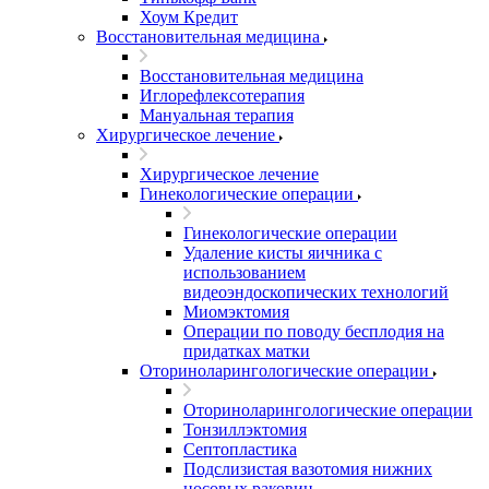
Хоум Кредит
Восстановительная медицина
Восстановительная медицина
Иглорефлексотерапия
Мануальная терапия
Хирургическое лечение
Хирургическое лечение
Гинекологические операции
Гинекологические операции
Удаление кисты яичника с
использованием
видеоэндоскопических технологий
Миомэктомия
Операции по поводу бесплодия на
придатках матки
Оториноларингологические операции
Оториноларингологические операции
Тонзиллэктомия
Септопластика
Подслизистая вазотомия нижних
носовых раковин