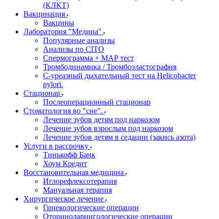
(КЛКТ)
Вакцинация
Вакцины
Лаборатория "Медина"
Популярные анализы
Анализы по CITO
Спермограмма + МАР тест
Тромбодинамика / Тромбоэластография
С-уреазный дыхательный тест на Helicobacter
pylori.
Стационар
Послеоперационный стационар
Стоматология во "сне".
Лечение зубов детям под наркозом
Лечение зубов взрослым под наркозом
Лечение зубов детям в седации (закись азота)
Услуги в рассрочку
Тинькофф Банк
Хоум Кредит
Восстановительная медицина
Иглорефлексотерапия
Мануальная терапия
Хирургическое лечение
Гинекологические операции
Оториноларингологические операции