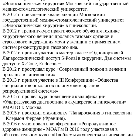
«Эндоскопическая хирургия» Московский государственный
медико-стоматологический университет.
В 2012 г. повышение квалификации Московский
государственный медико-стоматологический университет
«Эндоскопическая хирургия» в гинекологии.
В 2012 г. тренинг-курс практического обучения технике
хирургического лечения пролапса тазовых органов и
стрессового недержания мочи у женщин с применением
систем реконструкции тазового дна.
В 2012 г. принял участие в мастер классе «Однопортовый
Лапаросокпический доступ S-Portal в хирургии. Две системы
доступа: X-Cone, Endocone»
В 2012 г. прослушал курс «Современный подход в лечении
пролапса в гинекологии»
В 2013 г. принял участие в III Конференции «Общества
специалистов онкологов по опухолям органов
репродуктивной системы»
В 2015 г. прошел курс повышения квалификации
«Ультразвуковая диагностика в акушерстве и гинекологии»
РМАПО г. Москва.
В 2015 г. проходил стажировку "Лапароскопия в гинекологии
" Клермон-Ферран (Франция).
В 2016 г. участвовал в конференции «Репродуктивное
здоровье женщины» МОАГ.м В 2016 году участвовал в
образовательном курсе «Проблемы акушерства и гинекологии