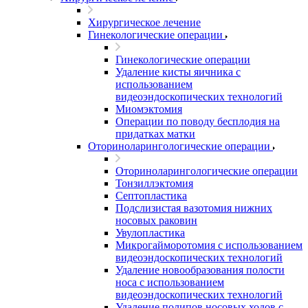
Хирургическое лечение
Гинекологические операции
Гинекологические операции
Удаление кисты яичника с
использованием
видеоэндоскопических технологий
Миомэктомия
Операции по поводу бесплодия на
придатках матки
Оториноларингологические операции
Оториноларингологические операции
Тонзиллэктомия
Септопластика
Подслизистая вазотомия нижних
носовых раковин
Увулопластика
Микрогайморотомия с использованием
видеоэндоскопических технологий
Удаление новообразования полости
носа с использованием
видеоэндоскопических технологий
Удаление полипов носовых ходов с