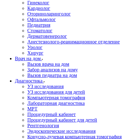
Гинеколог
Кардиолог
Оториноларинголог
Офтальмолог
Педиатрия
Стоматолог
Дерматовенеролог
Анестезиолого-реанимационное отделение
Уролог
Хирург
Врач на дом
Вызов врача на дом
Забор анализов на дому
Вызов педиатра на дом
Диагностика
УЗ исследования
УЗ исследования для детей
Компьютерная томография
Лабораторная диагностика
МРТ
Процедурный кабинет
Процедурный кабинет для детей
Рентгенология
Эндоскопические исследования
Конусно-лучевая компьютерная томография