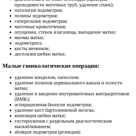
проходимости маточных труб, удаление спаек);
патология эндометрия;
полипы эндометрия;
гиперплазия эндометрия;
маточные кровотечения;
опущении, стенок влагалища, выпадение матки;
миомы матки;
эндометриоз;
кисты яичников;
дисплазия шейки матки;
Малые гинекологические операции:
удаление кондилом, папиллом;
удаление полипов цервикального канала и полости
матки;
удаление и введение внутриматочных контрацептивов
(ВМК);
аспирационная биопсия эндометрия;
удаление кист бартолиниевой железы;
конизация шейки матки;
гистероскопия с раздельным диагностическим
выскабливанием;
абляция эндометрия (резекция);