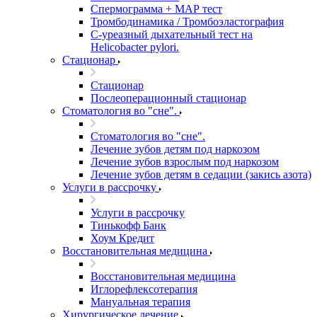
Спермограмма + МАР тест
Тромбодинамика / Тромбоэластография
С-уреазный дыхательный тест на
Helicobacter pylori.
Стационар
Стационар
Послеоперационный стационар
Стоматология во "сне".
Стоматология во "сне".
Лечение зубов детям под наркозом
Лечение зубов взрослым под наркозом
Лечение зубов детям в седации (закись азота)
Услуги в рассрочку
Услуги в рассрочку
Тинькофф Банк
Хоум Кредит
Восстановительная медицина
Восстановительная медицина
Иглорефлексотерапия
Мануальная терапия
Хирургическое лечение