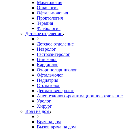
Маммология
Онкология
Офтальмология
Проктология
Терапия
Флебология
Детское отделение
Детское отделение
Невролог
Гастроэнтеролог
Гинеколог
Кардиолог
Оториноларинголог
Офтальмолог
Педиатрия
Стоматолог
Дерматовенеролог
Анестезиолого-реанимационное отделение
Уролог
Хирург
Врач на дом
Врач на дом
Вызов врача на дом