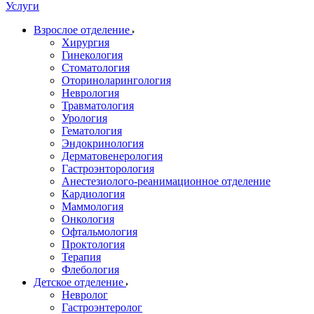
Услуги
Взрослое отделение
Хирургия
Гинекология
Стоматология
Оториноларингология
Неврология
Травматология
Урология
Гематология
Эндокринология
Дерматовенерология
Гастроэнторология
Анестезиолого-реанимационное отделение
Кардиология
Маммология
Онкология
Офтальмология
Проктология
Терапия
Флебология
Детское отделение
Невролог
Гастроэнтеролог