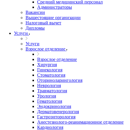
Средний медицинский персонал
Администраторы
Вакансии
Вышестоящие организации
Налоговый вычет
Дипломы
Услуги
Услуги
Взрослое отделение
Взрослое отделение
Хирургия
Гинекология
Стоматология
Оториноларингология
Неврология
Травматология
Урология
Гематология
Эндокринология
Дерматовенерология
Гастроэнторология
Анестезиолого-реанимационное отделение
Кардиология