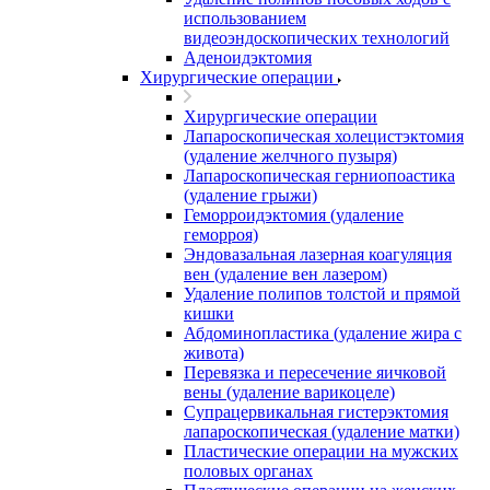
использованием
видеоэндоскопических технологий
Аденоидэктомия
Хирургические операции
Хирургические операции
Лапароскопическая холецистэктомия
(удаление желчного пузыря)
Лапароскопическая герниопоастика
(удаление грыжи)
Геморроидэктомия (удаление
геморроя)
Эндовазальная лазерная коагуляция
вен (удаление вен лазером)
Удаление полипов толстой и прямой
кишки
Абдоминопластика (удаление жира с
живота)
Перевязка и пересечение яичковой
вены (удаление варикоцеле)
Супрацервикальная гистерэктомия
лапароскопическая (удаление матки)
Пластические операции на мужских
половых органах