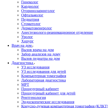
Гинеколог
Кардиолог
Оториноларинголог
Офтальмолог
Педиатрия
Стоматолог
Дерматовенеролог
Анестезиолого-реанимационное отделение
Уролог
Хирург
Врач на дом
Вызов врача на дом
Забор анализов на дому
Вызов педиатра на дом
Диагностика
УЗ исследования
УЗ исследования для детей
Компьютерная томография
Лабораторная диагностика
МРТ
Процедурный кабинет
Процедурный кабинет для детей
Рентгенология
Эндоскопические исследования
Конусно-лучевая компьютерная томография (КЛКТ