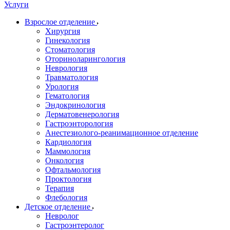
Услуги
Взрослое отделение
Хирургия
Гинекология
Стоматология
Оториноларингология
Неврология
Травматология
Урология
Гематология
Эндокринология
Дерматовенерология
Гастроэнторология
Анестезиолого-реанимационное отделение
Кардиология
Маммология
Онкология
Офтальмология
Проктология
Терапия
Флебология
Детское отделение
Невролог
Гастроэнтеролог