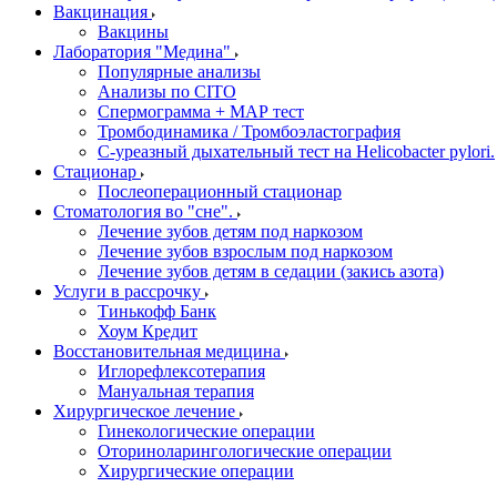
Вакцинация
Вакцины
Лаборатория "Медина"
Популярные анализы
Анализы по CITO
Спермограмма + МАР тест
Тромбодинамика / Тромбоэластография
С-уреазный дыхательный тест на Helicobacter pylori.
Стационар
Послеоперационный стационар
Стоматология во "сне".
Лечение зубов детям под наркозом
Лечение зубов взрослым под наркозом
Лечение зубов детям в седации (закись азота)
Услуги в рассрочку
Тинькофф Банк
Хоум Кредит
Восстановительная медицина
Иглорефлексотерапия
Мануальная терапия
Хирургическое лечение
Гинекологические операции
Оториноларингологические операции
Хирургические операции