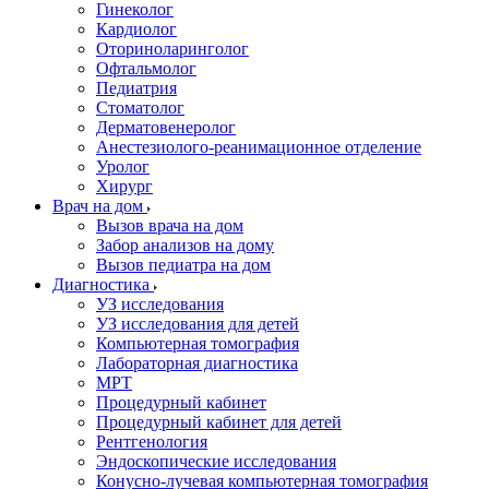
Гинеколог
Кардиолог
Оториноларинголог
Офтальмолог
Педиатрия
Стоматолог
Дерматовенеролог
Анестезиолого-реанимационное отделение
Уролог
Хирург
Врач на дом
Вызов врача на дом
Забор анализов на дому
Вызов педиатра на дом
Диагностика
УЗ исследования
УЗ исследования для детей
Компьютерная томография
Лабораторная диагностика
МРТ
Процедурный кабинет
Процедурный кабинет для детей
Рентгенология
Эндоскопические исследования
Конусно-лучевая компьютерная томография