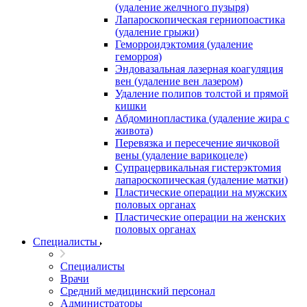
(удаление желчного пузыря)
Лапароскопическая герниопоастика
(удаление грыжи)
Геморроидэктомия (удаление
геморроя)
Эндовазальная лазерная коагуляция
вен (удаление вен лазером)
Удаление полипов толстой и прямой
кишки
Абдоминопластика (удаление жира с
живота)
Перевязка и пересечение яичковой
вены (удаление варикоцеле)
Супрацервикальная гистерэктомия
лапароскопическая (удаление матки)
Пластические операции на мужских
половых органах
Пластические операции на женских
половых органах
Специалисты
Специалисты
Врачи
Средний медицинский персонал
Администраторы