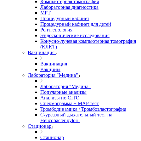
Компьютерная томография
Лабораторная диагностика
МРТ
Процедурный кабинет
Процедурный кабинет для детей
Рентгенология
Эндоскопические исследования
Конусно-лучевая компьютерная томография
(КЛКТ)
Вакцинация
Вакцинация
Вакцины
Лаборатория "Медина"
Лаборатория "Медина"
Популярные анализы
Анализы по CITO
Спермограмма + МАР тест
Тромбодинамика / Тромбоэластография
С-уреазный дыхательный тест на
Helicobacter pylori.
Стационар
Стационар