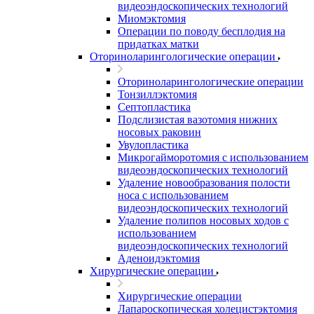
видеоэндоскопических технологий
Миомэктомия
Операции по поводу бесплодия на
придатках матки
Оториноларингологические операции
Оториноларингологические операции
Тонзиллэктомия
Септопластика
Подслизистая вазотомия нижних
носовых раковин
Увулопластика
Микрогайморотомия с использованием
видеоэндоскопических технологий
Удаление новообразования полости
носа с использованием
видеоэндоскопических технологий
Удаление полипов носовых ходов с
использованием
видеоэндоскопических технологий
Аденоидэктомия
Хирургические операции
Хирургические операции
Лапароскопическая холецистэктомия