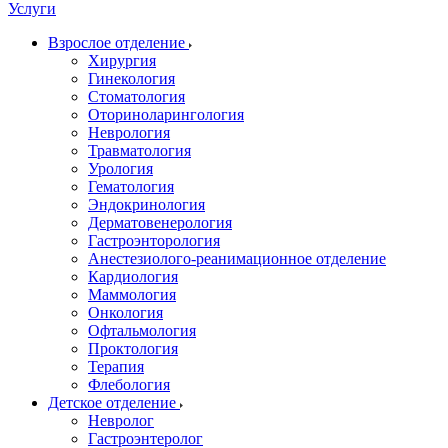
Услуги
Взрослое отделение
Хирургия
Гинекология
Стоматология
Оториноларингология
Неврология
Травматология
Урология
Гематология
Эндокринология
Дерматовенерология
Гастроэнторология
Анестезиолого-реанимационное отделение
Кардиология
Маммология
Онкология
Офтальмология
Проктология
Терапия
Флебология
Детское отделение
Невролог
Гастроэнтеролог