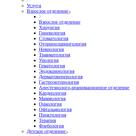
Услуги
Взрослое отделение
Взрослое отделение
Хирургия
Гинекология
Стоматология
Оториноларингология
Неврология
Травматология
Урология
Гематология
Эндокринология
Дерматовенерология
Гастроэнторология
Анестезиолого-реанимационное отделение
Кардиология
Маммология
Онкология
Офтальмология
Проктология
Терапия
Флебология
Детское отделение