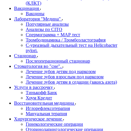
(КЛКТ)
Вакцинация
Вакцины
Лаборатория "Медина"
Популярные анализы
Анализы по CITO
Спермограмма + МАР тест
Тромбодинамика / Тромбоэластография
С-уреазный дыхательный тест на Helicobacter
pylori.
Стационар
Послеоперационный стационар
Стоматология во "сне".
Лечение зубов детям под наркозом
Лечение зубов взрослым под наркозом
Лечение зубов детям в седации (закись азота)
Услуги в рассрочку
Тинькофф Банк
Хоум Кредит
Восстановительная медицина
Иглорефлексотерапия
Мануальная терапия
Хирургическое лечение
Гинекологические операции
Оториноларингологические операции