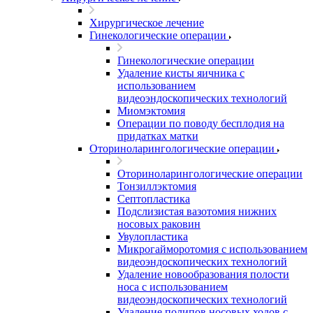
Хирургическое лечение
Гинекологические операции
Гинекологические операции
Удаление кисты яичника с
использованием
видеоэндоскопических технологий
Миомэктомия
Операции по поводу бесплодия на
придатках матки
Оториноларингологические операции
Оториноларингологические операции
Тонзиллэктомия
Септопластика
Подслизистая вазотомия нижних
носовых раковин
Увулопластика
Микрогайморотомия с использованием
видеоэндоскопических технологий
Удаление новообразования полости
носа с использованием
видеоэндоскопических технологий
Удаление полипов носовых ходов с