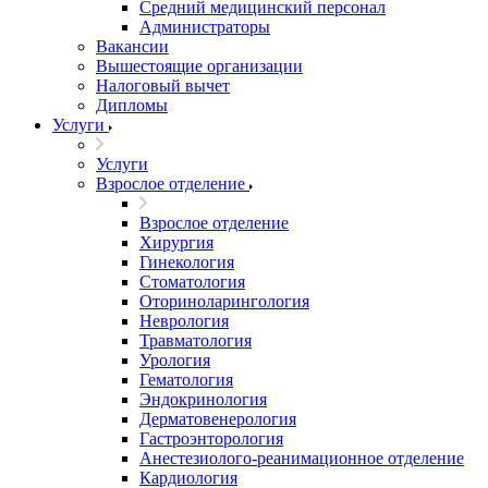
Средний медицинский персонал
Администраторы
Вакансии
Вышестоящие организации
Налоговый вычет
Дипломы
Услуги
Услуги
Взрослое отделение
Взрослое отделение
Хирургия
Гинекология
Стоматология
Оториноларингология
Неврология
Травматология
Урология
Гематология
Эндокринология
Дерматовенерология
Гастроэнторология
Анестезиолого-реанимационное отделение
Кардиология