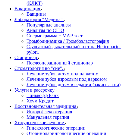
(КЛКТ)
Вакцинация
Вакцины
Лаборатория "Медина"
Популярные анализы
Анализы по CITO
Спермограмма + МАР тест
Тромбодинамика / Тромбоэластография
С-уреазный дыхательный тест на Helicobacter
pylori.
Стационар
Послеоперационный стационар
Стоматология во "сне".
Лечение зубов детям под наркозом
Лечение зубов взрослым под наркозом
Лечение зубов детям в седации (закись азота)
Услуги в рассрочку
Тинькофф Банк
Хоум Кредит
Восстановительная медицина
Иглорефлексотерапия
Мануальная терапия
Хирургическое лечение
Гинекологические операции
Оториноларингологические операции