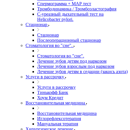
Спермограмма + МАР тест
Тромбодинамика / Тромбоэластография
С-уреазный дыхательный тест на
Helicobacter pylori.
Стационар
Стационар
Послеоперационный стационар
Стоматология во "сне".
Стоматология во "сне".
Лечение зубов детям под наркозом
Лечение зубов взрослым под наркозом
Лечение зубов детям в седации (закись азота)
Услуги в рассрочку
Услуги в рассрочку
Тинькофф Банк
Хоум Кредит
Восстановительная медицина
Восстановительная медицина
Иглорефлексотерапия
Мануальная терапия
Хирургическое лечение