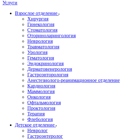
Услуги
Взрослое отделение
Хирургия
Гинекология
Стоматология
Оториноларингология
Неврология
Травматология
Урология
Гематология
Эндокринология
Дерматовенерология
Гастроэнторология
Анестезиолого-реанимационное отделение
Кардиология
Маммология
Онкология
Офтальмология
Проктология
Терапия
Флебология
Детское отделение
Невролог
Гастроэнтеролог