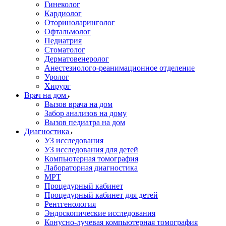
Гинеколог
Кардиолог
Оториноларинголог
Офтальмолог
Педиатрия
Стоматолог
Дерматовенеролог
Анестезиолого-реанимационное отделение
Уролог
Хирург
Врач на дом
Вызов врача на дом
Забор анализов на дому
Вызов педиатра на дом
Диагностика
УЗ исследования
УЗ исследования для детей
Компьютерная томография
Лабораторная диагностика
МРТ
Процедурный кабинет
Процедурный кабинет для детей
Рентгенология
Эндоскопические исследования
Конусно-лучевая компьютерная томография