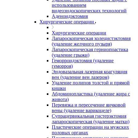
использованием
видеоэндоскопических технологий
Аденоидэктомия
Хирургические операции
Хирургические операции
Лапароскопическая холецистэктомия
(удаление желчного пузыря)
Лапароскопическая герниопоастика
(удаление грыжи)
Геморроидэктомия (удаление
геморроя)
Эндовазальная лазерная коагуляция
вен (удаление вен лазером)
Удаление полипов толстой и прямой
кишки
Абдоминопластика (удаление жира с
живота)
Перевязка и пересечение яичковой
вены (удаление варикоцеле)
Супрацервикальная гистерэктомия
лапароскопическая (удаление матки)
Пластические операции на мужских
половых органах