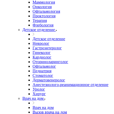
Маммология
Онкология
Офтальмология
Проктология
Терапия
Флебология
Детское отделение
Детское отделение
Невролог
Гастроэнтеролог
Гинеколог
Кардиолог
Оториноларинголог
Офтальмолог
Педиатрия
Стоматолог
Дерматовенеролог
Анестезиолого-реанимационное отделение
Уролог
Хирург
Врач на дом
Врач на дом
Вызов врача на дом