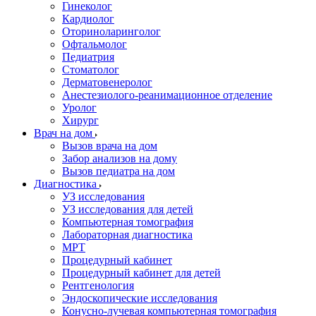
Гинеколог
Кардиолог
Оториноларинголог
Офтальмолог
Педиатрия
Стоматолог
Дерматовенеролог
Анестезиолого-реанимационное отделение
Уролог
Хирург
Врач на дом
Вызов врача на дом
Забор анализов на дому
Вызов педиатра на дом
Диагностика
УЗ исследования
УЗ исследования для детей
Компьютерная томография
Лабораторная диагностика
МРТ
Процедурный кабинет
Процедурный кабинет для детей
Рентгенология
Эндоскопические исследования
Конусно-лучевая компьютерная томография