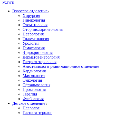
Услуги
Взрослое отделение
Хирургия
Гинекология
Стоматология
Оториноларингология
Неврология
Травматология
Урология
Гематология
Эндокринология
Дерматовенерология
Гастроэнторология
Анестезиолого-реанимационное отделение
Кардиология
Маммология
Онкология
Офтальмология
Проктология
Терапия
Флебология
Детское отделение
Невролог
Гастроэнтеролог