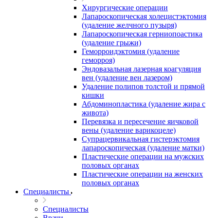
Хирургические операции
Лапароскопическая холецистэктомия
(удаление желчного пузыря)
Лапароскопическая герниопоастика
(удаление грыжи)
Геморроидэктомия (удаление
геморроя)
Эндовазальная лазерная коагуляция
вен (удаление вен лазером)
Удаление полипов толстой и прямой
кишки
Абдоминопластика (удаление жира с
живота)
Перевязка и пересечение яичковой
вены (удаление варикоцеле)
Супрацервикальная гистерэктомия
лапароскопическая (удаление матки)
Пластические операции на мужских
половых органах
Пластические операции на женских
половых органах
Специалисты
Специалисты
Врачи