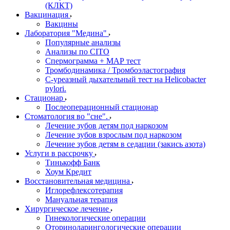
(КЛКТ)
Вакцинация
Вакцины
Лаборатория "Медина"
Популярные анализы
Анализы по CITO
Спермограмма + МАР тест
Тромбодинамика / Тромбоэластография
С-уреазный дыхательный тест на Helicobacter
pylori.
Стационар
Послеоперационный стационар
Стоматология во "сне".
Лечение зубов детям под наркозом
Лечение зубов взрослым под наркозом
Лечение зубов детям в седации (закись азота)
Услуги в рассрочку
Тинькофф Банк
Хоум Кредит
Восстановительная медицина
Иглорефлексотерапия
Мануальная терапия
Хирургическое лечение
Гинекологические операции
Оториноларингологические операции