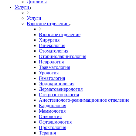
Дипломы
Услуги
Услуги
Взрослое отделение
Взрослое отделение
Хирургия
Гинекология
Стоматология
Оториноларингология
Неврология
Травматология
Урология
Гематология
Эндокринология
Дерматовенерология
Гастроэнторология
Анестезиолого-реанимационное отделение
Кардиология
Маммология
Онкология
Офтальмология
Проктология
Терапия