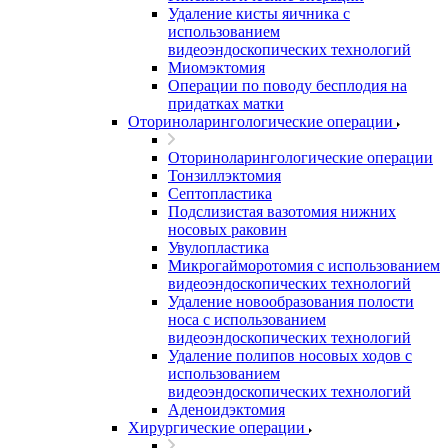
Удаление кисты яичника с
использованием
видеоэндоскопических технологий
Миомэктомия
Операции по поводу бесплодия на
придатках матки
Оториноларингологические операции
Оториноларингологические операции
Тонзиллэктомия
Септопластика
Подслизистая вазотомия нижних
носовых раковин
Увулопластика
Микрогайморотомия с использованием
видеоэндоскопических технологий
Удаление новообразования полости
носа с использованием
видеоэндоскопических технологий
Удаление полипов носовых ходов с
использованием
видеоэндоскопических технологий
Аденоидэктомия
Хирургические операции