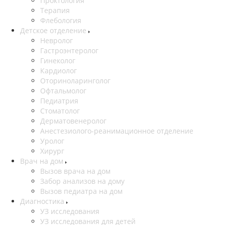
Проктология
Терапия
Флебология
Детское отделение
Невролог
Гастроэнтеролог
Гинеколог
Кардиолог
Оториноларинголог
Офтальмолог
Педиатрия
Стоматолог
Дерматовенеролог
Анестезиолого-реанимационное отделение
Уролог
Хирург
Врач на дом
Вызов врача на дом
Забор анализов на дому
Вызов педиатра на дом
Диагностика
УЗ исследования
УЗ исследования для детей