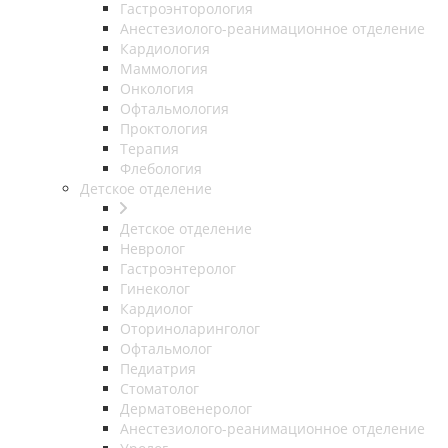
Гастроэнторология
Анестезиолого-реанимационное отделение
Кардиология
Маммология
Онкология
Офтальмология
Проктология
Терапия
Флебология
Детское отделение
Детское отделение
Невролог
Гастроэнтеролог
Гинеколог
Кардиолог
Оториноларинголог
Офтальмолог
Педиатрия
Стоматолог
Дерматовенеролог
Анестезиолого-реанимационное отделение