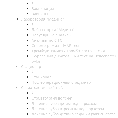
Вакцинация
Вакцины
Лаборатория "Медина"
Лаборатория "Медина"
Популярные анализы
Анализы по CITO
Спермограмма + МАР тест
Тромбодинамика / Тромбоэластография
С-уреазный дыхательный тест на Helicobacter
pylori.
Стационар
Стационар
Послеоперационный стационар
Стоматология во "сне".
Стоматология во "сне".
Лечение зубов детям под наркозом
Лечение зубов взрослым под наркозом
Лечение зубов детям в седации (закись азота)