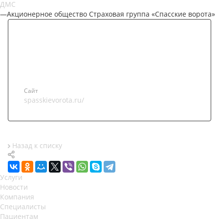
ДМС
—
Акционерное общество Страховая группа «Спасские ворота»
Сайт
spasskievorota.ru/
Назад к списку
Услуги
Новости
Компания
Специалисты
Пациентам