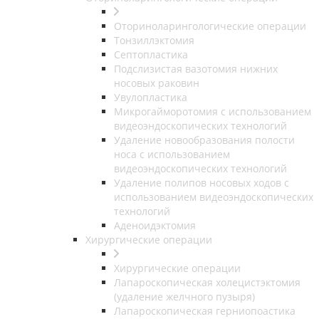
Оториноларингологические операции
Тонзиллэктомия
Септопластика
Подслизистая вазотомия нижних
носовых раковин
Увулопластика
Микрогайморотомия с использованием
видеоэндоскопических технологий
Удаление новообразования полости
носа с использованием
видеоэндоскопических технологий
Удаление полипов носовых ходов с
использованием видеоэндоскопических
технологий
Аденоидэктомия
Хирургические операции
Хирургические операции
Лапароскопическая холецистэктомия
(удаление желчного пузыря)
Лапароскопическая герниопоастика