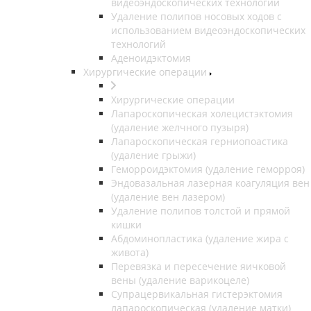
видеоэндоскопических технологий
Удаление полипов носовых ходов с
использованием видеоэндоскопических
технологий
Аденоидэктомия
Хирургические операции
Хирургические операции
Лапароскопическая холецистэктомия
(удаление желчного пузыря)
Лапароскопическая герниопоастика
(удаление грыжи)
Геморроидэктомия (удаление геморроя)
Эндовазальная лазерная коагуляция вен
(удаление вен лазером)
Удаление полипов толстой и прямой
кишки
Абдоминопластика (удаление жира с
живота)
Перевязка и пересечение яичковой
вены (удаление варикоцеле)
Супрацервикальная гистерэктомия
лапароскопическая (удаление матки)