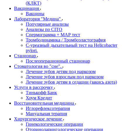
(КЛКТ)
Вакцинация
Вакцины
Лаборатория "Медина"
Популярные анализы
Анализы по CITO
Спермограмма + МАР тест
Тромбодинамика / Тромбоэластография
С-уреазный дыхательный тест на Helicobacter
pylori.
Стационар
Послеоперационный стационар
Стоматология во "сне".
Лечение зубов детям под наркозом
Лечение зубов взрослым под наркозом
Лечение зубов детям в седации (закись азота)
Услуги в рассрочку
Тинькофф Банк
Хоум Кредит
Восстановительная медицина
Иглорефлексотерапия
Мануальная терапия
Хирургическое лечение
Гинекологические операции
Оториноларингологические операции