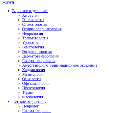
Услуги
Взрослое отделение
Хирургия
Гинекология
Стоматология
Оториноларингология
Неврология
Травматология
Урология
Гематология
Эндокринология
Дерматовенерология
Гастроэнторология
Анестезиолого-реанимационное отделение
Кардиология
Маммология
Онкология
Офтальмология
Проктология
Терапия
Флебология
Детское отделение
Невролог
Гастроэнтеролог