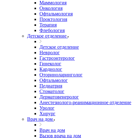
Маммология
Онкология
Офтальмология
Проктология
Терапия
Флебология
Детское отделение
Детское отделение
Невролог
Гастроэнтеролог
Гинеколог
Кардиолог
Оториноларинголог
Офтальмолог
Педиатрия
Стоматолог
Дерматовенеролог
Анестезиолого-реанимационное отделение
Уролог
Хирург
Врач на дом
Врач на дом
Вызов врача на дом