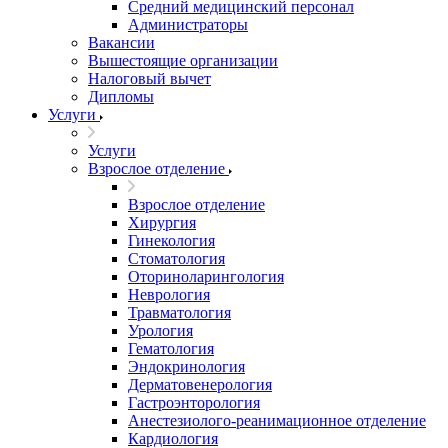
Средний медицинский персонал
Администраторы
Вакансии
Вышестоящие организации
Налоговый вычет
Дипломы
Услуги
Услуги
Взрослое отделение
Взрослое отделение
Хирургия
Гинекология
Стоматология
Оториноларингология
Неврология
Травматология
Урология
Гематология
Эндокринология
Дерматовенерология
Гастроэнторология
Анестезиолого-реанимационное отделение
Кардиология