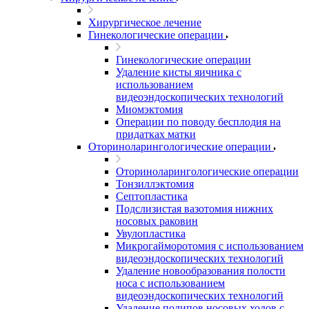
Хирургическое лечение
Гинекологические операции
Гинекологические операции
Удаление кисты яичника с
использованием
видеоэндоскопических технологий
Миомэктомия
Операции по поводу бесплодия на
придатках матки
Оториноларингологические операции
Оториноларингологические операции
Тонзиллэктомия
Септопластика
Подслизистая вазотомия нижних
носовых раковин
Увулопластика
Микрогайморотомия с использованием
видеоэндоскопических технологий
Удаление новообразования полости
носа с использованием
видеоэндоскопических технологий
Удаление полипов носовых ходов с