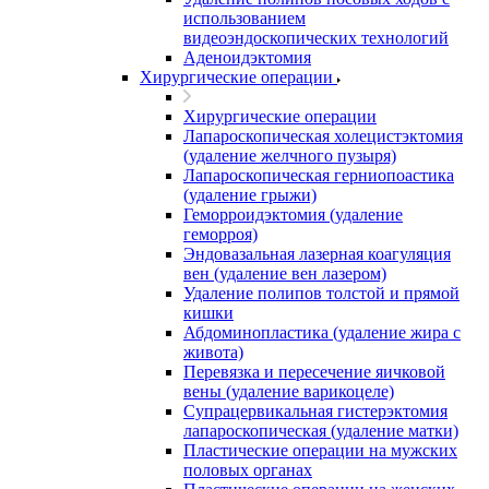
использованием
видеоэндоскопических технологий
Аденоидэктомия
Хирургические операции
Хирургические операции
Лапароскопическая холецистэктомия
(удаление желчного пузыря)
Лапароскопическая герниопоастика
(удаление грыжи)
Геморроидэктомия (удаление
геморроя)
Эндовазальная лазерная коагуляция
вен (удаление вен лазером)
Удаление полипов толстой и прямой
кишки
Абдоминопластика (удаление жира с
живота)
Перевязка и пересечение яичковой
вены (удаление варикоцеле)
Супрацервикальная гистерэктомия
лапароскопическая (удаление матки)
Пластические операции на мужских
половых органах