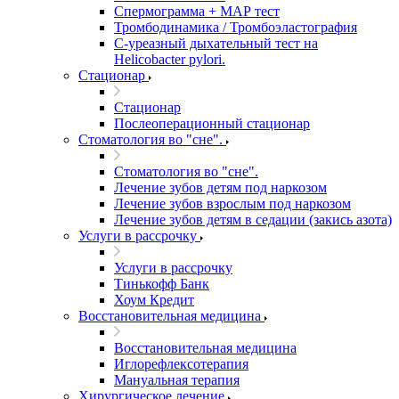
Спермограмма + МАР тест
Тромбодинамика / Тромбоэластография
С-уреазный дыхательный тест на
Helicobacter pylori.
Стационар
Стационар
Послеоперационный стационар
Стоматология во "сне".
Стоматология во "сне".
Лечение зубов детям под наркозом
Лечение зубов взрослым под наркозом
Лечение зубов детям в седации (закись азота)
Услуги в рассрочку
Услуги в рассрочку
Тинькофф Банк
Хоум Кредит
Восстановительная медицина
Восстановительная медицина
Иглорефлексотерапия
Мануальная терапия
Хирургическое лечение