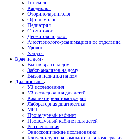
Гинеколог
Кардиолог
Оториноларинголог
Офтальмолог
Педиатрия
Стоматолог
Дерматовенеролог
Анестезиолого-реанимационное отделение
Уролог
Хирург
Врач на дом
Вызов врача на дом
Забор анализов на дому
Вызов педиатра на дом
Диагностика
УЗ исследования
УЗ исследования для детей
Компьютерная томография
Лабораторная диагностика
МРТ
Процедурный кабинет
Процедурный кабинет для детей
Рентгенология
Эндоскопические исследования
Конусно-лучевая компьютерная томография