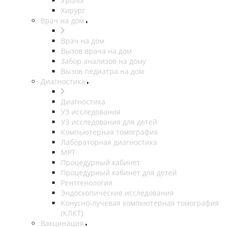
Уролог
Хирург
Врач на дом
Врач на дом
Вызов врача на дом
Забор анализов на дому
Вызов педиатра на дом
Диагностика
Диагностика
УЗ исследования
УЗ исследования для детей
Компьютерная томография
Лабораторная диагностика
МРТ
Процедурный кабинет
Процедурный кабинет для детей
Рентгенология
Эндоскопические исследования
Конусно-лучевая компьютерная томография
(КЛКТ)
Вакцинация