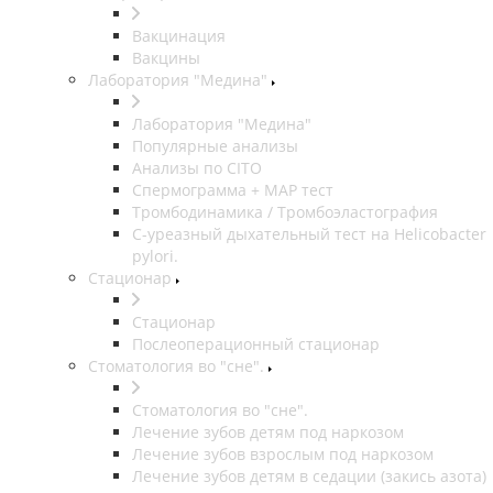
Вакцинация
Вакцины
Лаборатория "Медина"
Лаборатория "Медина"
Популярные анализы
Анализы по CITO
Спермограмма + МАР тест
Тромбодинамика / Тромбоэластография
С-уреазный дыхательный тест на Helicobacter
pylori.
Стационар
Стационар
Послеоперационный стационар
Стоматология во "сне".
Стоматология во "сне".
Лечение зубов детям под наркозом
Лечение зубов взрослым под наркозом
Лечение зубов детям в седации (закись азота)