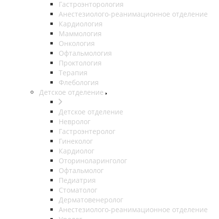
Гастроэнторология
Анестезиолого-реанимационное отделение
Кардиология
Маммология
Онкология
Офтальмология
Проктология
Терапия
Флебология
Детское отделение
Детское отделение
Невролог
Гастроэнтеролог
Гинеколог
Кардиолог
Оториноларинголог
Офтальмолог
Педиатрия
Стоматолог
Дерматовенеролог
Анестезиолого-реанимационное отделение