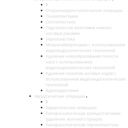
Оториноларингологические операции
Тонзиллэктомия
Септопластика
Подслизистая вазотомия нижних
носовых раковин
Увулопластика
Микрогайморотомия с использованием
видеоэндоскопических технологий
Удаление новообразования полости
носа с использованием
видеоэндоскопических технологий
Удаление полипов носовых ходов с
использованием видеоэндоскопических
технологий
Аденоидэктомия
Хирургические операции
Хирургические операции
Лапароскопическая холецистэктомия
(удаление желчного пузыря)
Лапароскопическая герниопоастика