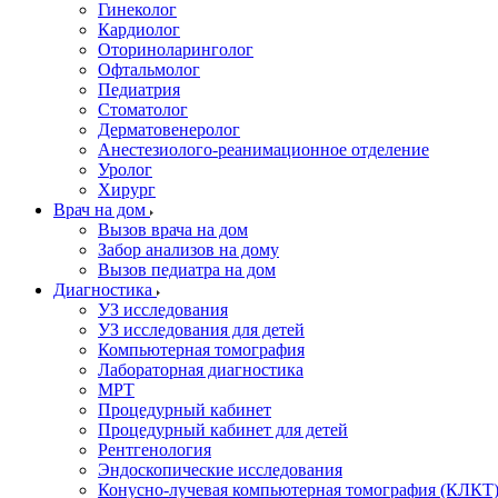
Гинеколог
Кардиолог
Оториноларинголог
Офтальмолог
Педиатрия
Стоматолог
Дерматовенеролог
Анестезиолого-реанимационное отделение
Уролог
Хирург
Врач на дом
Вызов врача на дом
Забор анализов на дому
Вызов педиатра на дом
Диагностика
УЗ исследования
УЗ исследования для детей
Компьютерная томография
Лабораторная диагностика
МРТ
Процедурный кабинет
Процедурный кабинет для детей
Рентгенология
Эндоскопические исследования
Конусно-лучевая компьютерная томография (КЛКТ