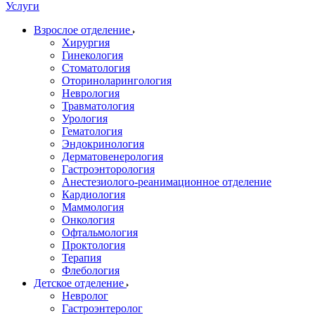
Услуги
Взрослое отделение
Хирургия
Гинекология
Стоматология
Оториноларингология
Неврология
Травматология
Урология
Гематология
Эндокринология
Дерматовенерология
Гастроэнторология
Анестезиолого-реанимационное отделение
Кардиология
Маммология
Онкология
Офтальмология
Проктология
Терапия
Флебология
Детское отделение
Невролог
Гастроэнтеролог