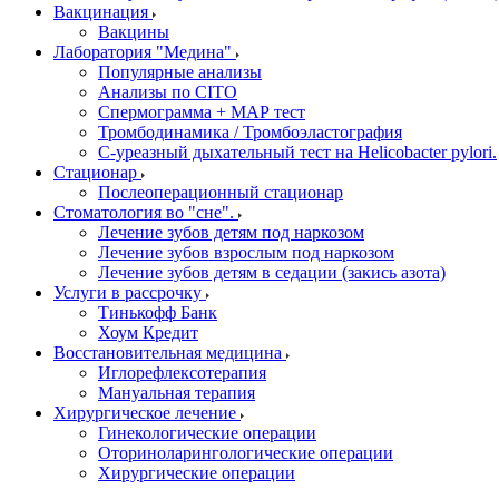
Вакцинация
Вакцины
Лаборатория "Медина"
Популярные анализы
Анализы по CITO
Спермограмма + МАР тест
Тромбодинамика / Тромбоэластография
С-уреазный дыхательный тест на Helicobacter pylori.
Стационар
Послеоперационный стационар
Стоматология во "сне".
Лечение зубов детям под наркозом
Лечение зубов взрослым под наркозом
Лечение зубов детям в седации (закись азота)
Услуги в рассрочку
Тинькофф Банк
Хоум Кредит
Восстановительная медицина
Иглорефлексотерапия
Мануальная терапия
Хирургическое лечение
Гинекологические операции
Оториноларингологические операции
Хирургические операции