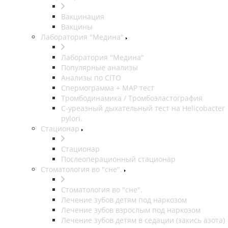
Вакцинация
Вакцины
Лаборатория "Медина"
Лаборатория "Медина"
Популярные анализы
Анализы по CITO
Спермограмма + МАР тест
Тромбодинамика / Тромбоэластография
С-уреазный дыхательный тест на Helicobacter
pylori.
Стационар
Стационар
Послеоперационный стационар
Стоматология во "сне".
Стоматология во "сне".
Лечение зубов детям под наркозом
Лечение зубов взрослым под наркозом
Лечение зубов детям в седации (закись азота)