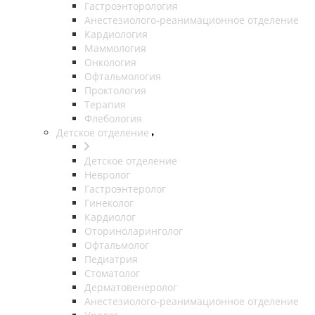
Гастроэнторология
Анестезиолого-реанимационное отделение
Кардиология
Маммология
Онкология
Офтальмология
Проктология
Терапия
Флебология
Детское отделение
Детское отделение
Невролог
Гастроэнтеролог
Гинеколог
Кардиолог
Оториноларинголог
Офтальмолог
Педиатрия
Стоматолог
Дерматовенеролог
Анестезиолого-реанимационное отделение