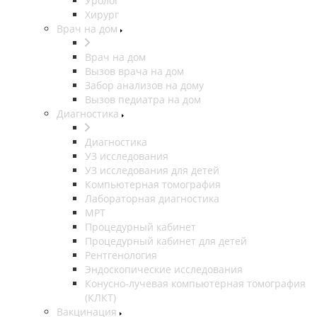
Уролог
Хирург
Врач на дом
Врач на дом
Вызов врача на дом
Забор анализов на дому
Вызов педиатра на дом
Диагностика
Диагностика
УЗ исследования
УЗ исследования для детей
Компьютерная томография
Лабораторная диагностика
МРТ
Процедурный кабинет
Процедурный кабинет для детей
Рентгенология
Эндоскопические исследования
Конусно-лучевая компьютерная томография
(КЛКТ)
Вакцинация