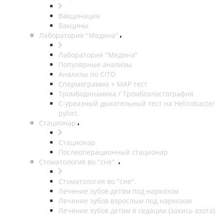
Вакцинация
Вакцины
Лаборатория "Медина"
Лаборатория "Медина"
Популярные анализы
Анализы по CITO
Спермограмма + МАР тест
Тромбодинамика / Тромбоэластография
С-уреазный дыхательный тест на Helicobacter
pylori.
Стационар
Стационар
Послеоперационный стационар
Стоматология во "сне".
Стоматология во "сне".
Лечение зубов детям под наркозом
Лечение зубов взрослым под наркозом
Лечение зубов детям в седации (закись азота)