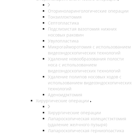
Оториноларингологические операции
Тонзиллэктомия
Септопластика
Подслизистая вазотомия нижних
носовых раковин
Увулопластика
Микрогайморотомия с использованием
видеоэндоскопических технологий
Удаление новообразования полости
носа с использованием
видеоэндоскопических технологий
Удаление полипов носовых ходов с
использованием видеоэндоскопических
технологий
Аденоидэктомия
Хирургические операции
Хирургические операции
Лапароскопическая холецистэктомия
(удаление желчного пузыря)
Лапароскопическая герниопоастика