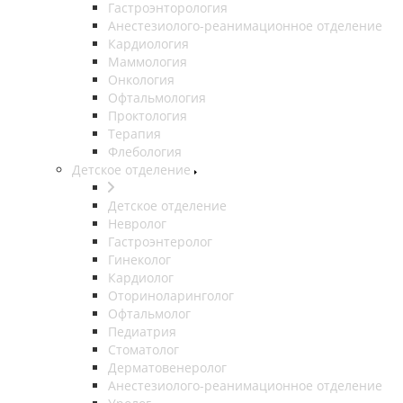
Гастроэнторология
Анестезиолого-реанимационное отделение
Кардиология
Маммология
Онкология
Офтальмология
Проктология
Терапия
Флебология
Детское отделение
Детское отделение
Невролог
Гастроэнтеролог
Гинеколог
Кардиолог
Оториноларинголог
Офтальмолог
Педиатрия
Стоматолог
Дерматовенеролог
Анестезиолого-реанимационное отделение