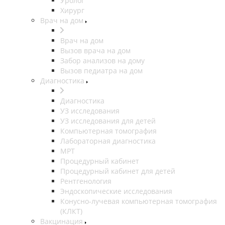
Уролог
Хирург
Врач на дом
Врач на дом
Вызов врача на дом
Забор анализов на дому
Вызов педиатра на дом
Диагностика
Диагностика
УЗ исследования
УЗ исследования для детей
Компьютерная томография
Лабораторная диагностика
МРТ
Процедурный кабинет
Процедурный кабинет для детей
Рентгенология
Эндоскопические исследования
Конусно-лучевая компьютерная томография
(КЛКТ)
Вакцинация