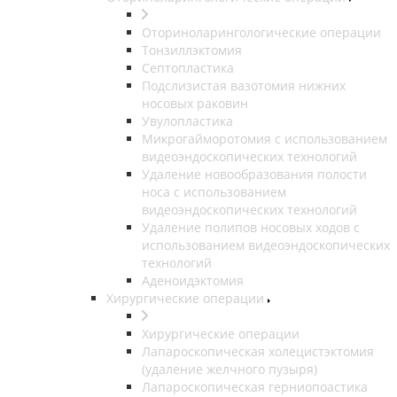
Оториноларингологические операции
Тонзиллэктомия
Септопластика
Подслизистая вазотомия нижних
носовых раковин
Увулопластика
Микрогайморотомия с использованием
видеоэндоскопических технологий
Удаление новообразования полости
носа с использованием
видеоэндоскопических технологий
Удаление полипов носовых ходов с
использованием видеоэндоскопических
технологий
Аденоидэктомия
Хирургические операции
Хирургические операции
Лапароскопическая холецистэктомия
(удаление желчного пузыря)
Лапароскопическая герниопоастика