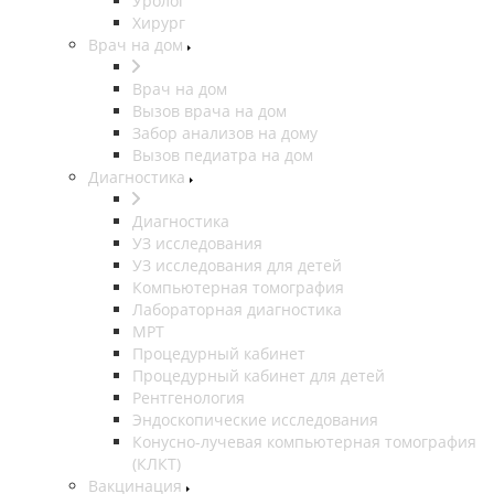
Уролог
Хирург
Врач на дом
Врач на дом
Вызов врача на дом
Забор анализов на дому
Вызов педиатра на дом
Диагностика
Диагностика
УЗ исследования
УЗ исследования для детей
Компьютерная томография
Лабораторная диагностика
МРТ
Процедурный кабинет
Процедурный кабинет для детей
Рентгенология
Эндоскопические исследования
Конусно-лучевая компьютерная томография
(КЛКТ)
Вакцинация