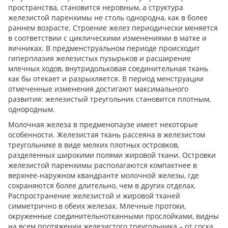
пространства, становится неровным, а структура
железистой паренхимы не столь однородна, как в более
раннем возрасте. Строение желез периодически меняется
в соответствии с циклическими изменениями в матке и
яичниках. В предменструальном периоде происходит
гиперплазия железистых пузырьков и расширение
млечных ходов, внутридольковая соединительная ткань
как бы отекает и разрыхляется. В период менструации
отмеченные изменения достигают максимального
развития: железистый треугольник становится плотным,
однородным.
Молочная железа в предменопаузе имеет некоторые
особенности. Железистая ткань рассеяна в железистом
треугольнике в виде мелких плотных островков,
разделенных широкими полями жировой ткани. Островки
железистой паренхимы располагаются компактнее в
верхнее-наружном квандранте молочной железы, где
сохраняются более длительно, чем в других отделах.
Распространение железистой и жировой тканей
симметрично в обеих железах. Млечные протоки,
окруженные соединительнотканными прослойками, видны
на всем протяжении железистого треугольника – от соска