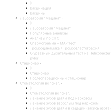
Вакцинация
Вакцины
Лаборатория "Медина"
Лаборатория "Медина"
Популярные анализы
Анализы по CITO
Спермограмма + МАР тест
Тромбодинамика / Тромбоэластография
С-уреазный дыхательный тест на Helicobacter
pylori.
Стационар
Стационар
Послеоперационный стационар
Стоматология во "сне".
Стоматология во "сне".
Лечение зубов детям под наркозом
Лечение зубов взрослым под наркозом
Лечение зубов детям в седации (закись азота)