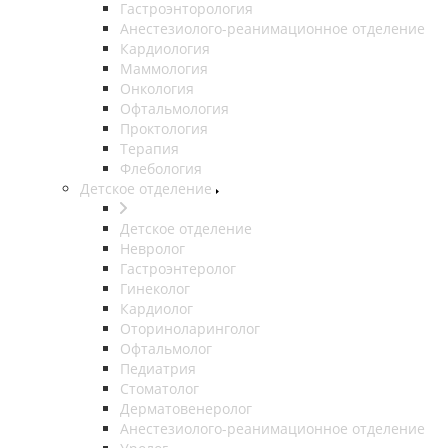
Гастроэнторология
Анестезиолого-реанимационное отделение
Кардиология
Маммология
Онкология
Офтальмология
Проктология
Терапия
Флебология
Детское отделение
Детское отделение
Невролог
Гастроэнтеролог
Гинеколог
Кардиолог
Оториноларинголог
Офтальмолог
Педиатрия
Стоматолог
Дерматовенеролог
Анестезиолого-реанимационное отделение