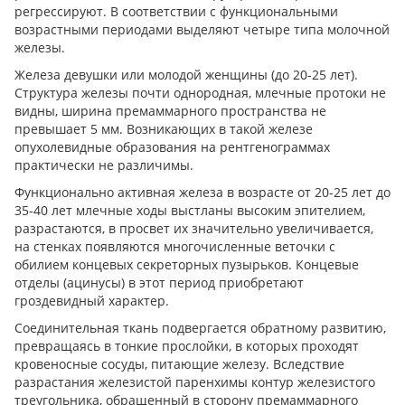
регрессируют. В соответствии с функциональными
возрастными периодами выделяют четыре типа молочной
железы.
Железа девушки или молодой женщины (до 20-25 лет).
Структура железы почти однородная, млечные протоки не
видны, ширина премаммарного пространства не
превышает 5 мм. Возникающих в такой железе
опухолевидные образования на рентгенограммах
практически не различимы.
Функционально активная железа в возрасте от 20-25 лет до
35-40 лет млечные ходы выстланы высоким эпителием,
разрастаются, в просвет их значительно увеличивается,
на стенках появляются многочисленные веточки с
обилием концевых секреторных пузырьков. Концевые
отделы (ацинусы) в этот период приобретают
гроздевидный характер.
Соединительная ткань подвергается обратному развитию,
превращаясь в тонкие прослойки, в которых проходят
кровеносные сосуды, питающие железу. Вследствие
разрастания железистой паренхимы контур железистого
треугольника, обращенный в сторону премаммарного