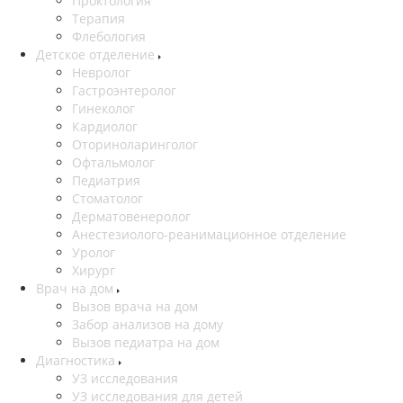
Проктология
Терапия
Флебология
Детское отделение
Невролог
Гастроэнтеролог
Гинеколог
Кардиолог
Оториноларинголог
Офтальмолог
Педиатрия
Стоматолог
Дерматовенеролог
Анестезиолого-реанимационное отделение
Уролог
Хирург
Врач на дом
Вызов врача на дом
Забор анализов на дому
Вызов педиатра на дом
Диагностика
УЗ исследования
УЗ исследования для детей