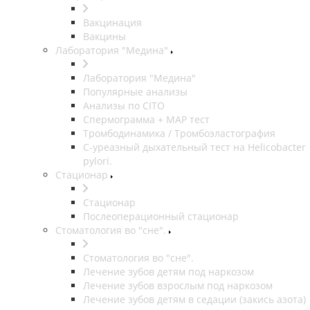
Вакцинация
Вакцины
Лаборатория "Медина"
Лаборатория "Медина"
Популярные анализы
Анализы по CITO
Спермограмма + МАР тест
Тромбодинамика / Тромбоэластография
С-уреазный дыхательный тест на Helicobacter
pylori.
Стационар
Стационар
Послеоперационный стационар
Стоматология во "сне".
Стоматология во "сне".
Лечение зубов детям под наркозом
Лечение зубов взрослым под наркозом
Лечение зубов детям в седации (закись азота)