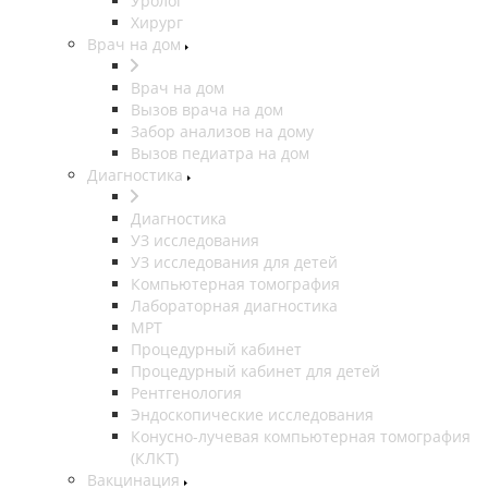
Уролог
Хирург
Врач на дом
Врач на дом
Вызов врача на дом
Забор анализов на дому
Вызов педиатра на дом
Диагностика
Диагностика
УЗ исследования
УЗ исследования для детей
Компьютерная томография
Лабораторная диагностика
МРТ
Процедурный кабинет
Процедурный кабинет для детей
Рентгенология
Эндоскопические исследования
Конусно-лучевая компьютерная томография
(КЛКТ)
Вакцинация