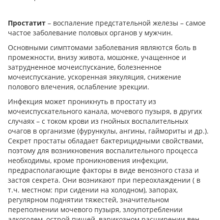
Простатит
– воспаление предстательной железы – самое
частое заболевание половых органов у мужчин.
Основными симптомами заболевания являются боль в
промежности, внизу живота, мошонке, учащенное и
затрудненное мочеиспускание, болезненное
мочеиспускание, ускоренная эякуляция, снижение
полового влечения, ослабление эрекции.
Инфекция может проникнуть в простату из
мочеиспускательного канала, мочевого пузыря, в других
случаях – с током крови из гнойных воспалительных
очагов в организме (фурункулы, ангины, гаймориты и др.).
Секрет простаты обладает бактерицидными свойствами,
поэтому для возникновения воспалительного процесса
необходимы, кроме проникновения инфекции,
предрасполагающие факторы в виде венозного стаза и
застоя секрета. Они возникают при переохлаждении ( в
т.ч. местном: при сидении на холодном), запорах,
регулярном поднятии тяжестей, значительном
переполнении мочевого пузыря, злоупотреблении
алкоголем, острой пищей, варикозном расширении вен