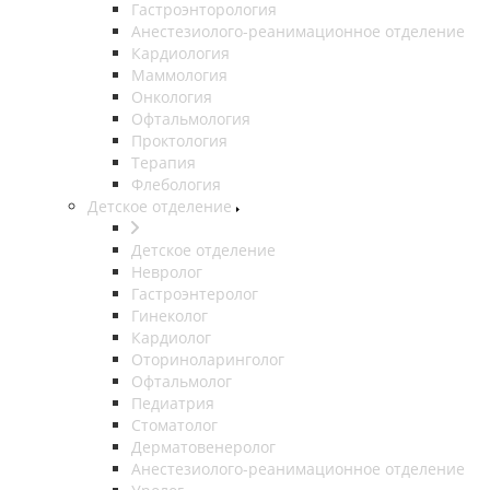
Гастроэнторология
Анестезиолого-реанимационное отделение
Кардиология
Маммология
Онкология
Офтальмология
Проктология
Терапия
Флебология
Детское отделение
Детское отделение
Невролог
Гастроэнтеролог
Гинеколог
Кардиолог
Оториноларинголог
Офтальмолог
Педиатрия
Стоматолог
Дерматовенеролог
Анестезиолого-реанимационное отделение