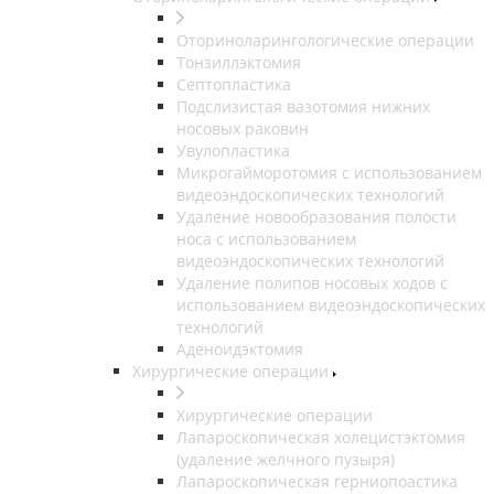
Оториноларингологические операции
Тонзиллэктомия
Септопластика
Подслизистая вазотомия нижних
носовых раковин
Увулопластика
Микрогайморотомия с использованием
видеоэндоскопических технологий
Удаление новообразования полости
носа с использованием
видеоэндоскопических технологий
Удаление полипов носовых ходов с
использованием видеоэндоскопических
технологий
Аденоидэктомия
Хирургические операции
Хирургические операции
Лапароскопическая холецистэктомия
(удаление желчного пузыря)
Лапароскопическая герниопоастика