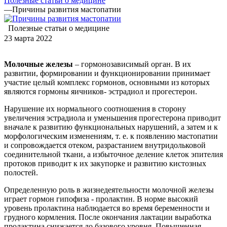
Полезные статьи о медицине
—
Причины развития мастопатии
Полезные статьи о медицине
23 марта 2022
Молочные железы
– гормонозависимый орган. В их
развитии, формировании и функционировании принимает
участие целый комплекс гормонов, основными из которых
являются гормоны яичников- эстрадиол и прогестерон.
Нарушение их нормального соотношения в сторону
увеличения эстрадиола и уменьшения прогестерона приводит
вначале к развитию функциональных нарушений, а затем и к
морфологическим изменениям, т. е. к появлению мастопатии
и сопровождается отеком, разрастанием внутридольковой
соединительной ткани, а избыточное деление клеток эпителия
протоков приводит к их закупорке и развитию кистозных
полостей.
Определенную роль в жизнедеятельности молочной железы
играет гормон гипофиза - пролактин. В норме высокий
уровень пролактина наблюдается во время беременности и
грудного кормления. После окончания лактации выработка
пролактина снижается до базового уровня. Повышенная