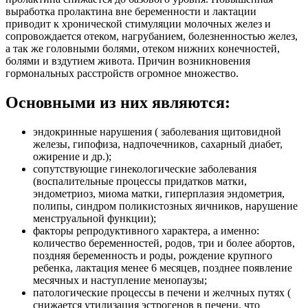
выработка пролактина вне беременности и лактации
приводит к хронической стимуляции молочных желез и
сопровождается отеком, нагрубанием, болезненностью желез,
а так же головными болями, отеком нижних конечностей,
болями и вздутием живота. Причин возникновения
гормональных расстройств огромное множество.
Основными из них являются:
эндокринные нарушения ( заболевания щитовидной
железы, гипофиза, надпочечников, сахарный диабет,
ожирение и др.);
сопутствующие гинекологические заболевания
(воспалительные процессы придатков матки,
эндометриоз, миома матки, гиперплазия эндометрия,
полипы, синдром поликистозных яичников, нарушение
менструальной функции);
факторы репродуктивного характера, а именно:
количество беременностей, родов, три и более абортов,
поздняя беременность и роды, рождение крупного
ребенка, лактация менее 6 месяцев, позднее появление
месячных и наступление менопаузы;
патологические процессы в печени и желчных путях (
снижается утилизация эстрогенов в печени, что