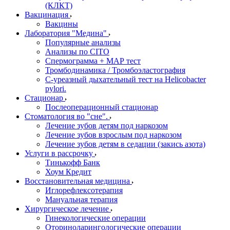
(КЛКТ)
Вакцинация
Вакцины
Лаборатория "Медина"
Популярные анализы
Анализы по CITO
Спермограмма + МАР тест
Тромбодинамика / Тромбоэластография
С-уреазный дыхательный тест на Helicobacter
pylori.
Стационар
Послеоперационный стационар
Стоматология во "сне".
Лечение зубов детям под наркозом
Лечение зубов взрослым под наркозом
Лечение зубов детям в седации (закись азота)
Услуги в рассрочку
Тинькофф Банк
Хоум Кредит
Восстановительная медицина
Иглорефлексотерапия
Мануальная терапия
Хирургическое лечение
Гинекологические операции
Оториноларингологические операции