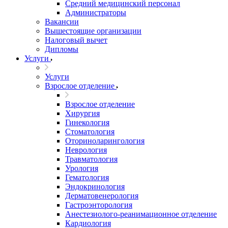
Средний медицинский персонал
Администраторы
Вакансии
Вышестоящие организации
Налоговый вычет
Дипломы
Услуги
Услуги
Взрослое отделение
Взрослое отделение
Хирургия
Гинекология
Стоматология
Оториноларингология
Неврология
Травматология
Урология
Гематология
Эндокринология
Дерматовенерология
Гастроэнторология
Анестезиолого-реанимационное отделение
Кардиология