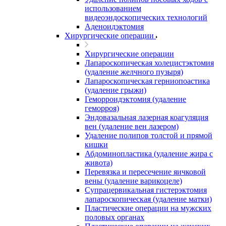
использованием
видеоэндоскопических технологий
Аденоидэктомия
Хирургические операции
Хирургические операции
Лапароскопическая холецистэктомия
(удаление желчного пузыря)
Лапароскопическая герниопоастика
(удаление грыжи)
Геморроидэктомия (удаление
геморроя)
Эндовазальная лазерная коагуляция
вен (удаление вен лазером)
Удаление полипов толстой и прямой
кишки
Абдоминопластика (удаление жира с
живота)
Перевязка и пересечение яичковой
вены (удаление варикоцеле)
Супрацервикальная гистерэктомия
лапароскопическая (удаление матки)
Пластические операции на мужских
половых органах