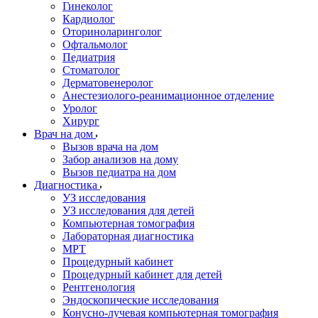
Гинеколог
Кардиолог
Оториноларинголог
Офтальмолог
Педиатрия
Стоматолог
Дерматовенеролог
Анестезиолого-реанимационное отделение
Уролог
Хирург
Врач на дом
Вызов врача на дом
Забор анализов на дому
Вызов педиатра на дом
Диагностика
УЗ исследования
УЗ исследования для детей
Компьютерная томография
Лабораторная диагностика
МРТ
Процедурный кабинет
Процедурный кабинет для детей
Рентгенология
Эндоскопические исследования
Конусно-лучевая компьютерная томография