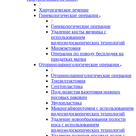
Хирургическое лечение
Гинекологические операции
Гинекологические операции
Удаление кисты яичника с
использованием
видеоэндоскопических технологий
Миомэктомия
Операции по поводу бесплодия на
придатках матки
Оториноларингологические операции
Оториноларингологические операции
Тонзиллэктомия
Септопластика
Подслизистая вазотомия нижних
носовых раковин
Увулопластика
Микрогайморотомия с использованием
видеоэндоскопических технологий
Удаление новообразования полости
носа с использованием
видеоэндоскопических технологий
Удаление полипов носовых ходов с