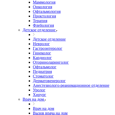
Маммология
Онкология
Офтальмология
Проктология
Терапия
Флебология
Детское отделение
Детское отделение
Невролог
Гастроэнтеролог
Гинеколог
Кардиолог
Оториноларинголог
Офтальмолог
Педиатрия
Стоматолог
Дерматовенеролог
Анестезиолого-реанимационное отделение
Уролог
Хирург
Врач на дом
Врач на дом
Вызов врача на дом