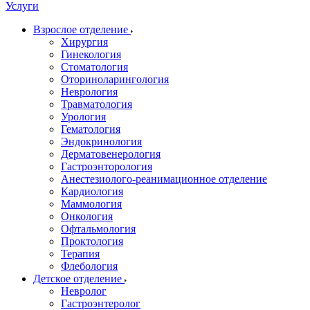
Услуги
Взрослое отделение
Хирургия
Гинекология
Стоматология
Оториноларингология
Неврология
Травматология
Урология
Гематология
Эндокринология
Дерматовенерология
Гастроэнторология
Анестезиолого-реанимационное отделение
Кардиология
Маммология
Онкология
Офтальмология
Проктология
Терапия
Флебология
Детское отделение
Невролог
Гастроэнтеролог