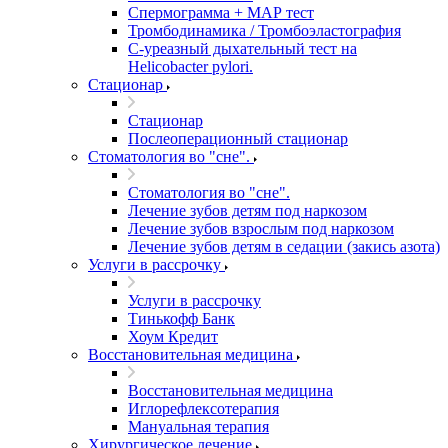
Спермограмма + МАР тест
Тромбодинамика / Тромбоэластография
С-уреазный дыхательный тест на
Helicobacter pylori.
Стационар
Стационар
Послеоперационный стационар
Стоматология во "сне".
Стоматология во "сне".
Лечение зубов детям под наркозом
Лечение зубов взрослым под наркозом
Лечение зубов детям в седации (закись азота)
Услуги в рассрочку
Услуги в рассрочку
Тинькофф Банк
Хоум Кредит
Восстановительная медицина
Восстановительная медицина
Иглорефлексотерапия
Мануальная терапия
Хирургическое лечение