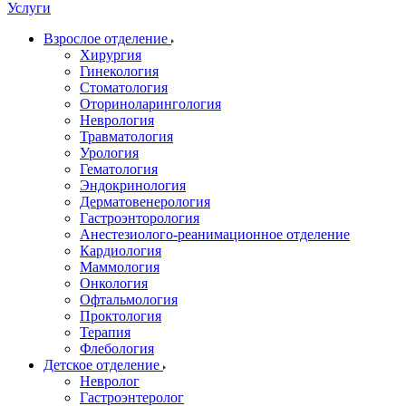
Услуги
Взрослое отделение
Хирургия
Гинекология
Стоматология
Оториноларингология
Неврология
Травматология
Урология
Гематология
Эндокринология
Дерматовенерология
Гастроэнторология
Анестезиолого-реанимационное отделение
Кардиология
Маммология
Онкология
Офтальмология
Проктология
Терапия
Флебология
Детское отделение
Невролог
Гастроэнтеролог