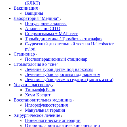
(КЛКТ)
Вакцинация
Вакцины
Лаборатория "Медина"
Популярные анализы
Анализы по CITO
Спермограмма + МАР тест
Тромбодинамика / Тромбоэластография
С-уреазный дыхательный тест на Helicobacter
pylori.
Стационар
Послеоперационный стационар
Стоматология во "сне".
Лечение зубов детям под наркозом
Лечение зубов взрослым под наркозом
Лечение зубов детям в седации (закись азота)
Услуги в рассрочку
Тинькофф Банк
Хоум Кредит
Восстановительная медицина
Иглорефлексотерапия
Мануальная терапия
Хирургическое лечение
Гинекологические операции
Оториноларингологические операции