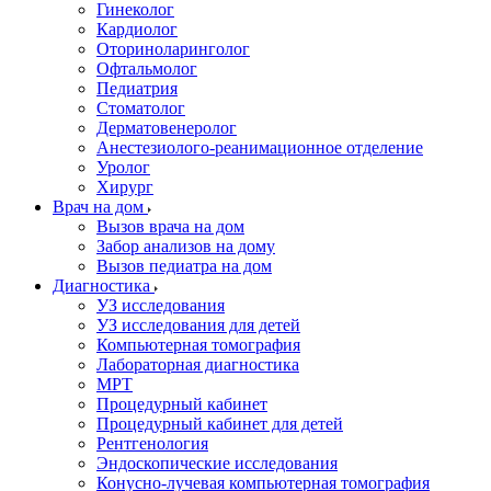
Гинеколог
Кардиолог
Оториноларинголог
Офтальмолог
Педиатрия
Стоматолог
Дерматовенеролог
Анестезиолого-реанимационное отделение
Уролог
Хирург
Врач на дом
Вызов врача на дом
Забор анализов на дому
Вызов педиатра на дом
Диагностика
УЗ исследования
УЗ исследования для детей
Компьютерная томография
Лабораторная диагностика
МРТ
Процедурный кабинет
Процедурный кабинет для детей
Рентгенология
Эндоскопические исследования
Конусно-лучевая компьютерная томография