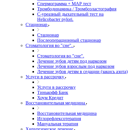
Спермограмма + МАР тест
Тромбодинамика / Тромбоэластография
С-уреазный дыхательный тест на
Helicobacter pylori.
Стационар
Стационар
Послеоперационный стационар
Стоматология во "сне".
Стоматология во "сне".
Лечение зубов детям под наркозом
Лечение зубов взрослым под наркозом
Лечение зубов детям в седации (закись азота)
Услуги в рассрочку
Услуги в рассрочку
Тинькофф Банк
Хоум Кредит
Восстановительная медицина
Восстановительная медицина
Иглорефлексотерапия
Мануальная терапия
Хирургическое лечение