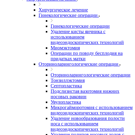
Хирургическое лечение
Гинекологические операции
Гинекологические операции
Удаление кисты яичника с
использованием
видеоэндоскопических технологий
Миомэктомия
Операции по поводу бесплодия на
придатках матки
Оториноларингологические операции
Оториноларингологические операции
Тонзиллэктомия
Септопластика
Подслизистая вазотомия нижних
носовых раковин
Увулопластика
Микрогайморотомия с использованием
видеоэндоскопических технологий
Удаление новообразования полости
носа с использованием
видеоэндоскопических технологий
Удаление полипов носовых ходов с