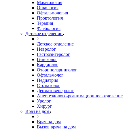
Маммология
Онкология
Офтальмология
Проктология
Терапия
Флебология
Детское отделение
Детское отделение
Невролог
Гастроэнтеролог
Гинеколог
Кардиолог
Оториноларинголог
Офтальмолог
Педиатрия
Стоматолог
Дерматовенеролог
Анестезиолого-реанимационное отделение
Уролог
Хирург
Врач на дом
Врач на дом
Вызов врача на дом