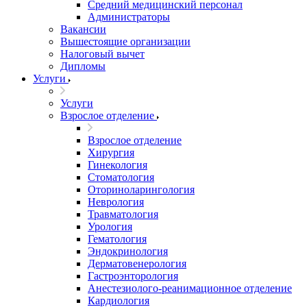
Средний медицинский персонал
Администраторы
Вакансии
Вышестоящие организации
Налоговый вычет
Дипломы
Услуги
Услуги
Взрослое отделение
Взрослое отделение
Хирургия
Гинекология
Стоматология
Оториноларингология
Неврология
Травматология
Урология
Гематология
Эндокринология
Дерматовенерология
Гастроэнторология
Анестезиолого-реанимационное отделение
Кардиология