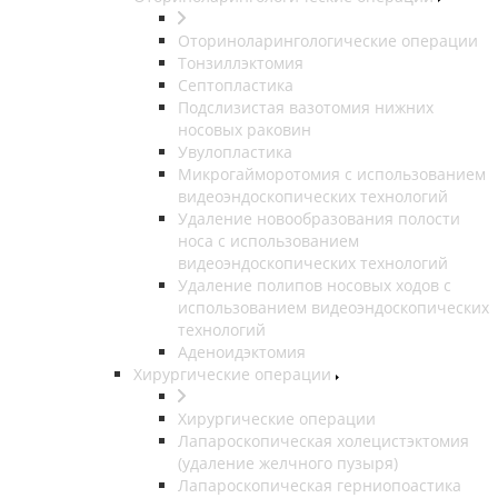
Оториноларингологические операции
Тонзиллэктомия
Септопластика
Подслизистая вазотомия нижних
носовых раковин
Увулопластика
Микрогайморотомия с использованием
видеоэндоскопических технологий
Удаление новообразования полости
носа с использованием
видеоэндоскопических технологий
Удаление полипов носовых ходов с
использованием видеоэндоскопических
технологий
Аденоидэктомия
Хирургические операции
Хирургические операции
Лапароскопическая холецистэктомия
(удаление желчного пузыря)
Лапароскопическая герниопоастика