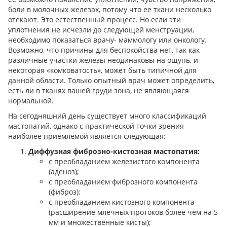
боли в молочных железах, потому что ее ткани несколько
отекают. Это естественный процесс. Но если эти
уплотнения не исчезли до следующей менструации,
необходимо показаться врачу- маммологу или онкологу.
Возможно, что причины для беспокойства нет, так как
различные участки железы неодинаковы на ощупь, и
некоторая «комковатость», может быть типичной для
данной области. Только опытный врач может определить,
есть ли в тканях вашей груди зона, не являющаяся
нормальной.
На сегодняшний день существует много классификаций
мастопатий, однако с практической точки зрения
наиболее приемлемой является следующая:
Диффузная фиброзно-кистозная мастопатия:
с преобладанием железистого компонента
(аденоз);
с преобладанием фиброзного компонента
(фиброз);
с преобладанием кистозного компонента
(расширение млечных протоков более чем на 5
мм и множественные кисты);