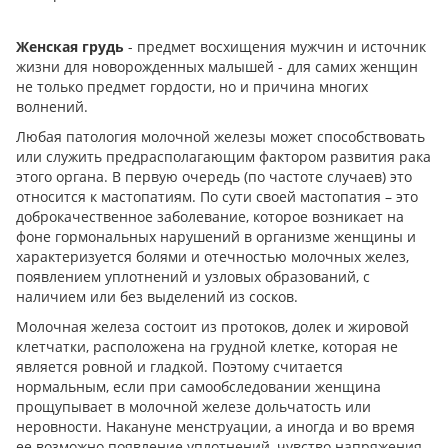
Женская грудь
- предмет восхищения мужчин и источник
жизни для новорожденных малышей - для самих женщин
не только предмет гордости, но и причина многих
волнений.
Любая патология молочной железы может способствовать
или служить предрасполагающим фактором развития рака
этого органа. В первую очередь (по частоте случаев) это
относится к мастопатиям. По сути своей мастопатия – это
доброкачественное заболевание, которое возникает на
фоне гормональных нарушений в организме женщины и
характеризуется болями и отечностью молочных желез,
появлением уплотнений и узловых образований, с
наличием или без выделений из сосков.
Молочная железа состоит из протоков, долек и жировой
клетчатки, расположена на грудной клетке, которая не
является ровной и гладкой. Поэтому считается
нормальным, если при самообследовании женщина
прощупывает в молочной железе дольчатость или
неровности. Накануне менструации, а иногда и во время
ее возможно появление уплотнений, чувство напряжения,