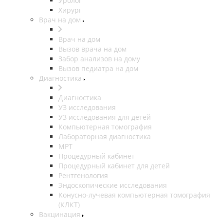
Уролог
Хирург
Врач на дом
Врач на дом
Вызов врача на дом
Забор анализов на дому
Вызов педиатра на дом
Диагностика
Диагностика
УЗ исследования
УЗ исследования для детей
Компьютерная томография
Лабораторная диагностика
МРТ
Процедурный кабинет
Процедурный кабинет для детей
Рентгенология
Эндоскопические исследования
Конусно-лучевая компьютерная томография
(КЛКТ)
Вакцинация