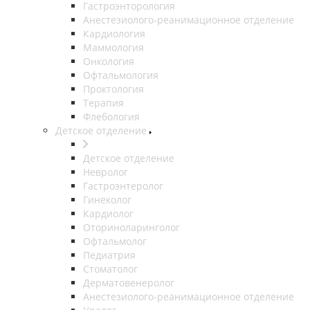
Гастроэнторология
Анестезиолого-реанимационное отделение
Кардиология
Маммология
Онкология
Офтальмология
Проктология
Терапия
Флебология
Детское отделение
Детское отделение
Невролог
Гастроэнтеролог
Гинеколог
Кардиолог
Оториноларинголог
Офтальмолог
Педиатрия
Стоматолог
Дерматовенеролог
Анестезиолого-реанимационное отделение