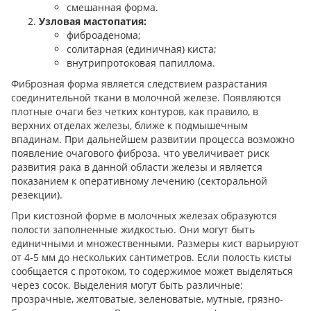
смешанная форма.
Узловая мастопатия:
фиброаденома;
солитарная (единичная) киста;
внутрипротоковая папиллома.
Фиброзная форма является следствием разрастания
соединительной ткани в молочной железе. Появляются
плотные очаги без четких контуров, как правило, в
верхних отделах железы, ближе к подмышечным
впадинам. При дальнейшем развитии процесса возможно
появление очагового фиброза. что увеличивает риск
развития рака в данной области железы и является
показанием к оперативному лечению (секторальной
резекции).
При кистозной форме в молочных железах образуются
полости заполненные жидкостью. Они могут быть
единичными и множественными. Размеры кист варьируют
от 4-5 мм до нескольких сантиметров. Если полость кисты
сообщается с протоком, то содержимое может выделяться
через сосок. Выделения могут быть различные:
прозрачные, желтоватые, зеленоватые, мутные, грязно-