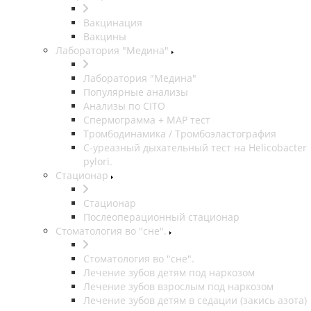
Вакцинация
Вакцины
Лаборатория "Медина"
Лаборатория "Медина"
Популярные анализы
Анализы по CITO
Спермограмма + МАР тест
Тромбодинамика / Тромбоэластография
С-уреазный дыхательный тест на Helicobacter
pylori.
Стационар
Стационар
Послеоперационный стационар
Стоматология во "сне".
Стоматология во "сне".
Лечение зубов детям под наркозом
Лечение зубов взрослым под наркозом
Лечение зубов детям в седации (закись азота)