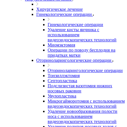
Хирургическое лечение
Гинекологические операции
Гинекологические операции
Удаление кисты яичника с
использованием
видеоэндоскопических технологий
Миомэктомия
Операции по поводу бесплодия на
придатках матки
Оториноларингологические операции
Оториноларингологические операции
Тонзиллэктомия
Септопластика
Подслизистая вазотомия нижних
носовых раковин
Увулопластика
Микрогайморотомия с использованием
видеоэндоскопических технологий
Удаление новообразования полости
носа с использованием
видеоэндоскопических технологий
Удаление полипов носовых ходов с