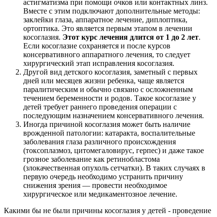
астигматизма при помощи очков или контактных линз.
Вместе с этим подключают дополнительные методы:
заклейки глаза, аппаратное лечение, диплоптика,
ортоптика. Это является первым этапом в лечении
косоглазия.
Этот курс лечения длится от 1 до 2 лет
.
Если косоглазие сохраняется и после курсов
консервативного аппаратного лечения, то следует
хирургический этап исправления косоглазия.
Другой вид детского косоглазия, заметный с первых
дней или месяцев жизни ребенка, чаще является
паралитическим и обычно связано с осложненным
течением беременности и родов. Такое косоглазие у
детей требует раннего проведения операции с
последующим назначением консервативного лечения.
Иногда причиной косоглазия может быть наличие
врожденной патологии: катаракта, воспалительные
заболевания глаза различного происхождения
(токсоплазмоз, цитомегаловирус, герпес) и даже такое
грозное заболевание как ретинобластома
(злокачественная опухоль сетчатки). В таких случаях в
первую очередь необходимо устранить причину
снижения зрения — провести необходимое
хирургическое или медикаментозное лечение.
Какими бы не были причины косоглазия у детей - проведение