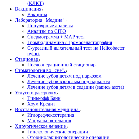
(КЛКТ)
Вакцинация
Вакцины
Лаборатория "Медина"
Популярные анализы
Анализы по CITO
Спермограмма + МАР тест
Тромбодинамика / Тромбоэластография
С-уреазный дыхательный тест на Helicobacter
pylori.
Стационар
Послеоперационный стационар
Стоматология во "сне".
Лечение зубов детям под наркозом
Лечение зубов взрослым под наркозом
Лечение зубов детям в седации (закись азота)
Услуги в рассрочку
Тинькофф Банк
Хоум Кредит
Восстановительная медицина
Иглорефлексотерапия
Мануальная терапия
Хирургическое лечение
Гинекологические операции
Оториноларингологические операции