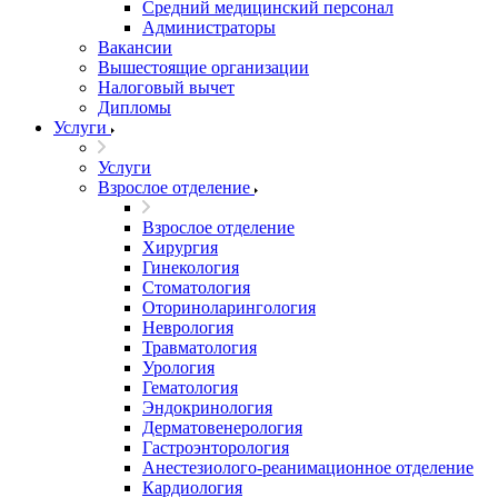
Средний медицинский персонал
Администраторы
Вакансии
Вышестоящие организации
Налоговый вычет
Дипломы
Услуги
Услуги
Взрослое отделение
Взрослое отделение
Хирургия
Гинекология
Стоматология
Оториноларингология
Неврология
Травматология
Урология
Гематология
Эндокринология
Дерматовенерология
Гастроэнторология
Анестезиолого-реанимационное отделение
Кардиология