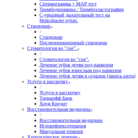
Спермограмма + МАР тест
Тромбодинамика / Тромбоэластография
С-уреазный дыхательный тест на
Helicobacter pylori.
Стационар
Стационар
Послеоперационный стационар
Стоматология во "сне".
Стоматология во "сне".
Лечение зубов детям под наркозом
Лечение зубов взрослым под наркозом
Лечение зубов детям в седации (закись азота)
Услуги в рассрочку
Услуги в рассрочку
Тинькофф Банк
Хоум Кредит
Восстановительная медицина
Восстановительная медицина
Иглорефлексотерапия
Мануальная терапия
Хирургическое лечение