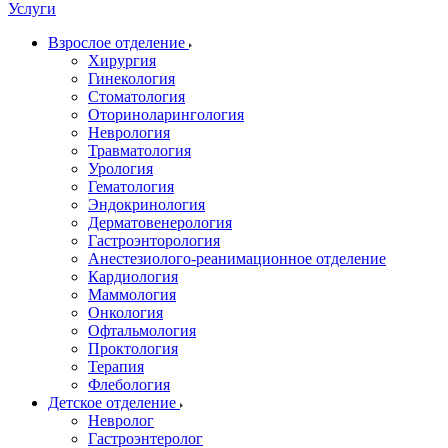
Услуги
Взрослое отделение
Хирургия
Гинекология
Стоматология
Оториноларингология
Неврология
Травматология
Урология
Гематология
Эндокринология
Дерматовенерология
Гастроэнторология
Анестезиолого-реанимационное отделение
Кардиология
Маммология
Онкология
Офтальмология
Проктология
Терапия
Флебология
Детское отделение
Невролог
Гастроэнтеролог