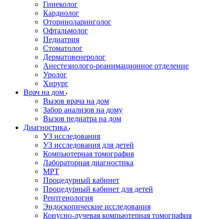
Гинеколог
Кардиолог
Оториноларинголог
Офтальмолог
Педиатрия
Стоматолог
Дерматовенеролог
Анестезиолого-реанимационное отделение
Уролог
Хирург
Врач на дом
Вызов врача на дом
Забор анализов на дому
Вызов педиатра на дом
Диагностика
УЗ исследования
УЗ исследования для детей
Компьютерная томография
Лабораторная диагностика
МРТ
Процедурный кабинет
Процедурный кабинет для детей
Рентгенология
Эндоскопические исследования
Конусно-лучевая компьютерная томография