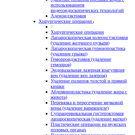
использованием
видеоэндоскопических технологий
Аденоидэктомия
Хирургические операции
Хирургические операции
Лапароскопическая холецистэктомия
(удаление желчного пузыря)
Лапароскопическая герниопоастика
(удаление грыжи)
Геморроидэктомия (удаление
геморроя)
Эндовазальная лазерная коагуляция
вен (удаление вен лазером)
Удаление полипов толстой и прямой
кишки
Абдоминопластика (удаление жира с
живота)
Перевязка и пересечение яичковой
вены (удаление варикоцеле)
Супрацервикальная гистерэктомия
лапароскопическая (удаление матки)
Пластические операции на мужских
половых органах