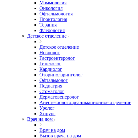
Маммология
Онкология
Офтальмология
Проктология
Терапия
Флебология
Детское отделение
Детское отделение
Невролог
Гастроэнтеролог
Гинеколог
Кардиолог
Оториноларинголог
Офтальмолог
Педиатрия
Стоматолог
Дерматовенеролог
Анестезиолого-реанимационное отделение
Уролог
Хирург
Врач на дом
Врач на дом
Вызов врача на дом